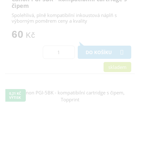
čipem
Spolehlivá, plně kompatibilní inkoustová náplň s
výborným poměrem ceny a kvality
60
Kč
DO KOŠÍKU
skladem
0,21 KČ
VÝTISK