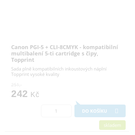
Canon PGI-5 + CLI-8CMYK - kompatibilní
multibalení 5-ti cartridge s čipy,
Topprint
Sada plně kompatibilních inkoustových náplní
Topprint vysoké kvality
251,-
242
Kč
DO KOŠÍKU
skladem