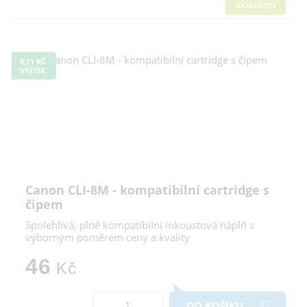
skladem
0,11 KČ
VÝTISK
Canon CLI-8M - kompatibilní cartridge s
čipem
Spolehlivá, plně kompatibilní inkoustová náplň s
výborným poměrem ceny a kvality
46
Kč
DO KOŠÍKU