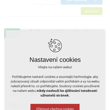
skladem
0,11 KČ
VÝTISK
Nastavení cookies
Vítejte na našem webu!
Potřebujeme nastavit cookies a související technologie, aby
Canon CLI-8C - kompatibilní cartridge s
zobrazovaný obsah odpovídal vašim potřebám a vy na webu
čipem
nalezli přesně to, co potřebujete. Soubory cookies používané
Spolehlivá, plně kompatibilní inkoustová náplň s
na našem webu
nikdy neslouží ke zjišťování totožnosti
výborným poměrem ceny a kvality
uživatelů stránek
.
46
Kč
Přijmout všechna cookies