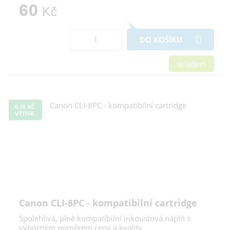
60
Kč
DO KOŠÍKU
skladem
0,15 KČ
VÝTISK
Canon CLI-8PC - kompatibilní cartridge
Spolehlivá, plně kompatibilní inkoustová náplň s
výborným poměrem ceny a kvality