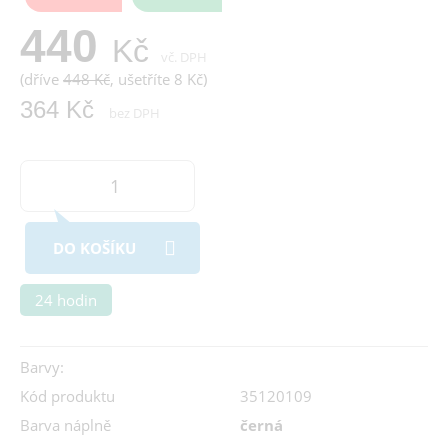
440
Kč
vč. DPH
(dříve
448 Kč
, ušetříte 8 Kč)
364 Kč
bez DPH
DO KOŠÍKU
24 hodin
Barvy:
Kód produktu
35120109
Barva náplně
černá