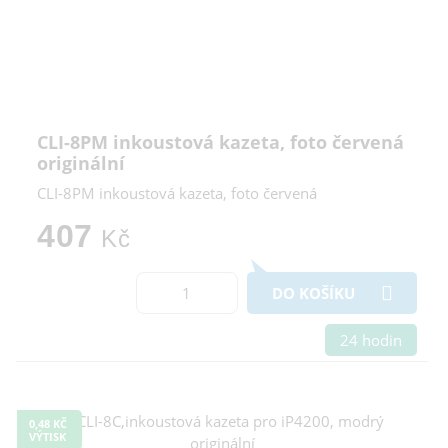
CLI-8PM inkoustová kazeta, foto červená
originální
CLI-8PM inkoustová kazeta, foto červená
407
Kč
DO KOŠÍKU
24 hodin
0,48 KČ
VÝTISK