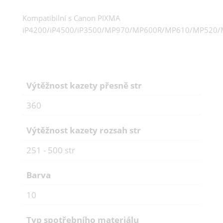
Kompatibilní s Canon PIXMA
iP4200/iP4500/iP3500/MP970/MP600R/MP610/MP520/
Výtěžnost kazety přesně str
360
Výtěžnost kazety rozsah str
251 - 500 str
Barva
10
Typ spotřebního materiálu