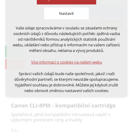
DO KOŠÍKU
Nastavit
skladem
Vaše údaje zpracováváme v souladu se zásadami ochrany
Technická cookies
osobních údajů z důvodu následujících potřeb: zpětná vazba
nutná pro provozování webu
od návštěvníků formou analytických statistik používání
udržení kontextu stránek (session): případná
webu, ukládání nebo přístup k informacím na vašem zařízení,
přihlášení, volby jazyka, apod.
0,13 KČ
měření obsahu, reklama a vývoj produktů.
VÝTISK
Volitelná cookies
Více informací o cookies na našem webu
-3%
analytická pro anonymizované vyhodnocení
návštěvnosti
Správci vašich údajů bude naše společnost, jakož i naši
marketingová cookies (Google, Ecomail, Sklik,
důvěryhodní partneři, se kterými neustále spolupracujeme.
Smartsupp, Heureka)
Vyjádření souhlasu je dobrovolné. Můžete jej kdykoli zrušit
nebo obnovit změnou nastavení vašich cookies.
Více informací o cookies na našem webu
Cookies a podobné technologie dělíme na technická: nutná
Canon CLI-8PM - kompatibilní cartridge
pro běh webu, bez nichž nelze web používat a volitelná. Do
této části spadají analytická a marketingová cookies.
Spolehlivá, plně kompatibilní inkoustová náplň s
Přijmout všechna cookies
výborným poměrem ceny a kvality
Odmítnout vše
62,-