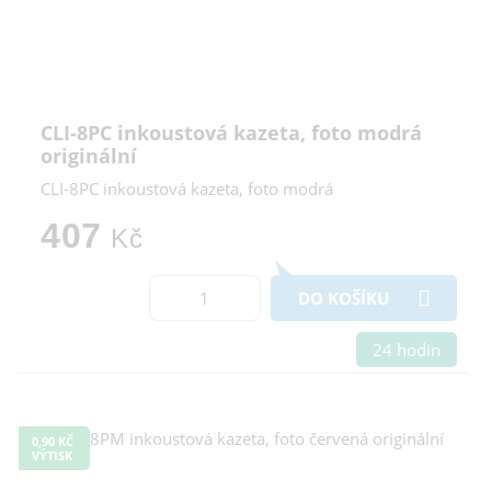
CLI-8PC inkoustová kazeta, foto modrá
originální
CLI-8PC inkoustová kazeta, foto modrá
407
Kč
DO KOŠÍKU
24 hodin
0,90 KČ
VÝTISK