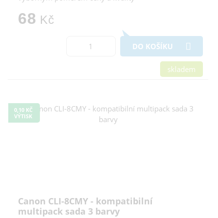
68
Kč
DO KOŠÍKU
skladem
0,10 KČ
VÝTISK
Canon CLI-8CMY - kompatibilní
multipack sada 3 barvy