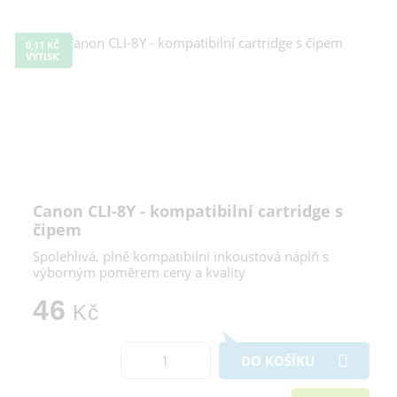
0,11 KČ
VÝTISK
Canon CLI-8Y - kompatibilní cartridge s
čipem
Spolehlivá, plně kompatibilní inkoustová náplň s
výborným poměrem ceny a kvality
46
Kč
DO KOŠÍKU