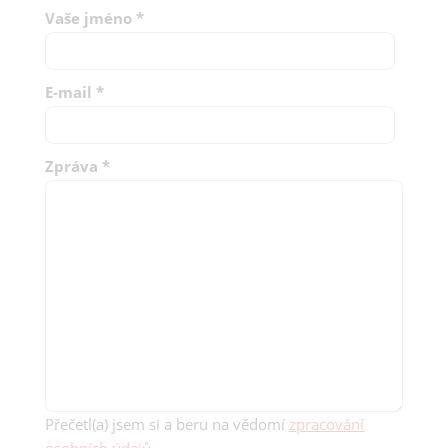
Vaše jméno
*
E-mail
*
Zpráva
*
Přečetl(a) jsem si a beru na vědomí
zpracování
osobních údajů
.