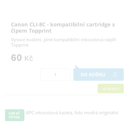
Canon CLI-8C - kompatibilní cartridge s
čipem Topprint
Vysoce kvalitní, plně kompatibilní inkoustová náplň
Topprint
60
Kč
DO KOŠÍKU
skladem
0,90 KČ
VÝTISK