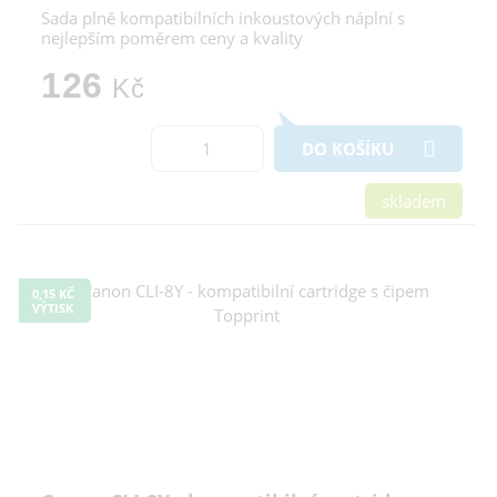
Sada plně kompatibilních inkoustových náplní s
nejlepším poměrem ceny a kvality
126
Kč
DO KOŠÍKU
skladem
0,15 KČ
VÝTISK