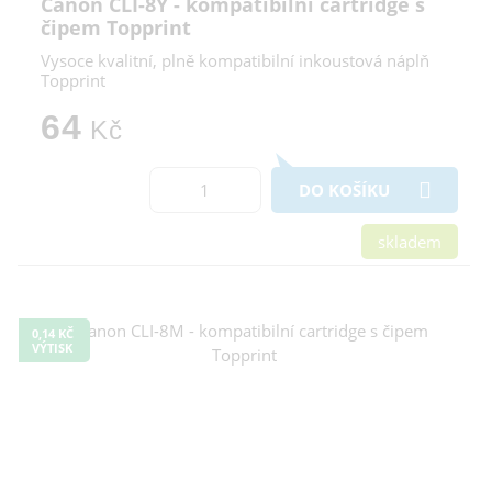
Canon CLI-8Y - kompatibilní cartridge s
čipem Topprint
Vysoce kvalitní, plně kompatibilní inkoustová náplň
Topprint
64
Kč
DO KOŠÍKU
skladem
0,14 KČ
VÝTISK