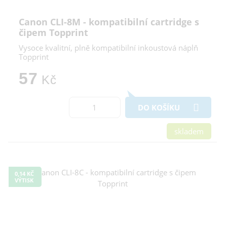
Canon CLI-8M - kompatibilní cartridge s
čipem Topprint
Vysoce kvalitní, plně kompatibilní inkoustová náplň
Topprint
57
Kč
DO KOŠÍKU
skladem
0,14 KČ
VÝTISK