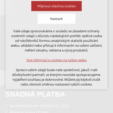
Přijmout všechna cookies
Nastavit
RYCHLÁ DOPRAVA
Vaše údaje zpracováváme v souladu se zásadami ochrany
Technická cookies
GLS balík na adresu - 99,-Kč
osobních údajů z důvodu následujících potřeb: zpětná vazba
nutná pro provozování webu
od návštěvníků formou analytických statistik používání
GLS balík do parcelshopu - 59Kč
udržení kontextu stránek (session): případná
webu, ukládání nebo přístup k informacím na vašem zařízení,
přihlášení, volby jazyka, apod.
Osobní odběr - ZDARMA
měření obsahu, reklama a vývoj produktů.
DOPRAVA A PLATBA
Volitelná cookies
Více informací o cookies na našem webu
analytická pro anonymizované vyhodnocení
návštěvnosti
Správci vašich údajů bude naše společnost, jakož i naši
marketingová cookies (Google, Ecomail, Sklik,
důvěryhodní partneři, se kterými neustále spolupracujeme.
Smartsupp, Heureka)
Vyjádření souhlasu je dobrovolné. Můžete jej kdykoli zrušit
nebo obnovit změnou nastavení vašich cookies.
Více informací o cookies na našem webu
SNADNÁ PLATBA
Cookies a podobné technologie dělíme na technická: nutná
pro běh webu, bez nichž nelze web používat a volitelná. Do
této části spadají analytická a marketingová cookies.
Přijmout všechna cookies
Bankovní převod 103900212 / 2250
Platební brána GO PAY