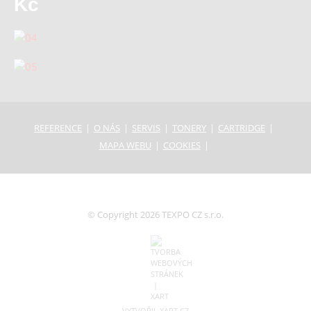
Kč
REFERENCE
O NÁS
SERVIS
TONERY
CARTRIDGE
MAPA WEBU
COOKIES
© Copyright 2026 TEXPO CZ s.r.o.
VYTVOŘIL XART.CZ