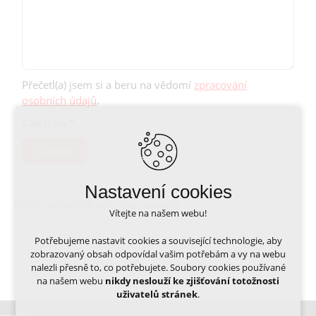
Přečetl(a) jsem si a beru na vědomí
zpracování
osobních údajů
.
Captcha
*
Odeslat
Nastavení cookies
* takto označená pole jsou povinná
Vítejte na našem webu!
Potřebujeme nastavit cookies a související technologie, aby
zobrazovaný obsah odpovídal vašim potřebám a vy na webu
nalezli přesně to, co potřebujete. Soubory cookies používané
na našem webu
nikdy neslouží ke zjišťování totožnosti
uživatelů stránek
.