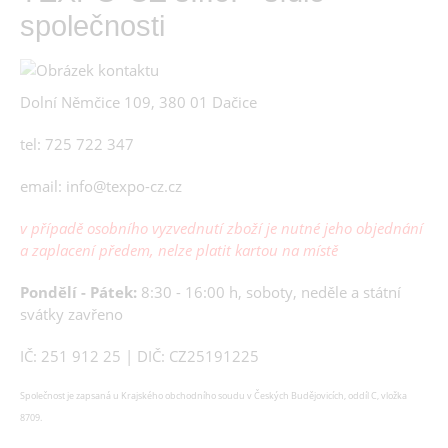
společnosti
Dolní Němčice 109, 380 01 Dačice
tel: 725 722 347
email: info@texpo-cz.cz
v případě osobního vyzvednutí zboží je nutné jeho objednání
a zaplacení předem, nelze platit kartou na místě
Pondělí - Pátek:
8:30 - 16:00 h, soboty, neděle a státní
svátky zavřeno
IČ: 251 912 25 | DIČ: CZ25191225
Společnost je zapsaná u Krajského obchodního soudu v Českých Budějovicích, oddíl C, vložka
8709.