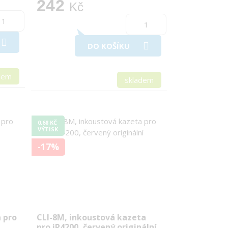
242
Kč
DO KOŠÍKU
dem
skladem
0,68 KČ
VÝTISK
-17%
a pro
CLI-8M, inkoustová kazeta
pro iP4200, červený originální