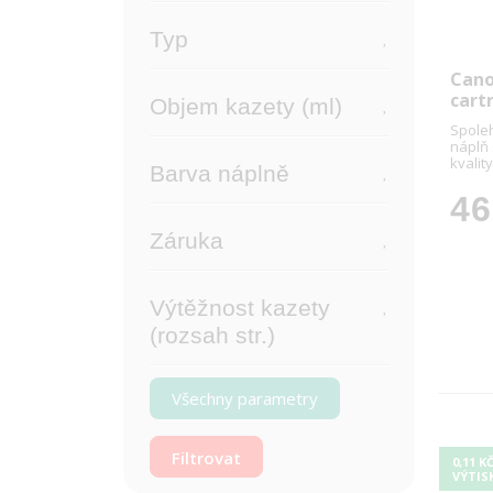
Typ
Cano
cart
Objem kazety (ml)
Spoleh
náplň
kvality
Barva náplně
46
Záruka
Výtěžnost kazety
(rozsah str.)
Všechny parametry
0,11 K
VÝTIS