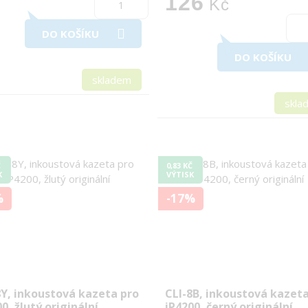
126
Kč
DO KOŠÍKU
DO KOŠÍKU
skladem
skla
Č
0,83 KČ
K
VÝTISK
%
-17%
8Y, inkoustová kazeta pro
CLI-8B, inkoustová kazet
0, žlutý originální
iP4200, černý originální