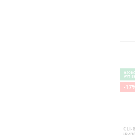
0,90 K
VÝTIS
-17
CLI-
iP420