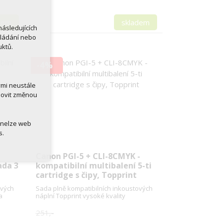
dem
skladem
ásledujících
kládání nebo
uktů.
-4%
ými neustále
novit změnou
 nelze web
s.
Canon PGI-5 + CLI-8CMYK -
ada 3
kompatibilní multibalení 5-ti
cartridge s čipy, Topprint
ových
Sada plně kompatibilních inkoustových
a
náplní Topprint vysoké kvality
251,-