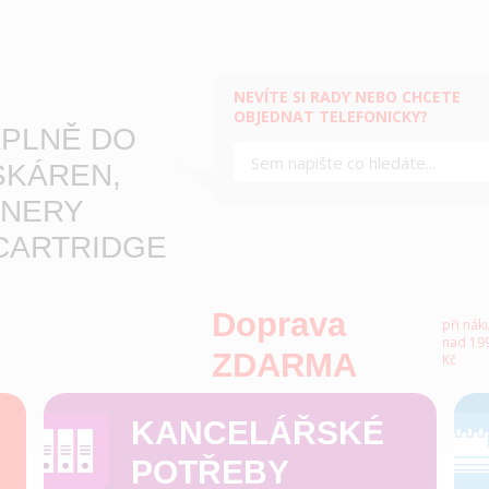
NEVÍTE SI RADY NEBO CHCETE
OBJEDNAT TELEFONICKY?
PLNĚ DO
SKÁREN,
NERY
CARTRIDGE
Doprava
při nák
nad 199
ZDARMA
Kč
KANCELÁŘSKÉ
POTŘEBY