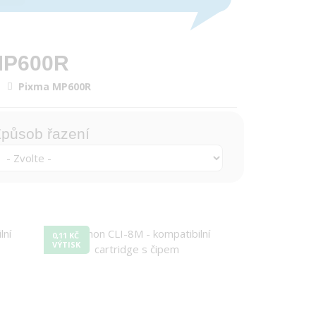
 MP600R
Pixma MP600R
působ řazení
0,11 KČ
VÝTISK