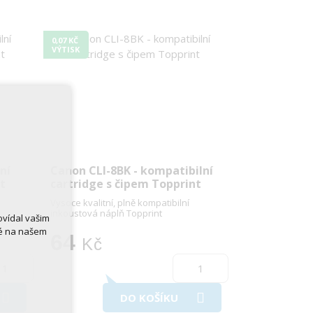
0,07 KČ
VÝTISK
ní
Canon CLI-8BK - kompatibilní
nt
cartridge s čipem Topprint
Vysoce kvalitní, plně kompatibilní
inkoustová náplň Topprint
ovídal vašim
né na našem
64
Kč
DO KOŠÍKU