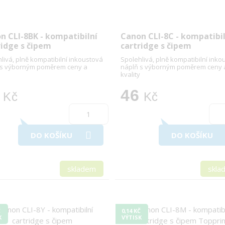
n CLI-8BK - kompatibilní
Canon CLI-8C - kompatibil
ridge s čipem
cartridge s čipem
livá, plně kompatibilní inkoustová
Spolehlivá, plně kompatibilní inko
 s výborným poměrem ceny a
náplň s výborným poměrem ceny 
kvality
46
Kč
Kč
DO KOŠÍKU
DO KOŠÍKU
skladem
skla
Č
0,14 KČ
K
VÝTISK