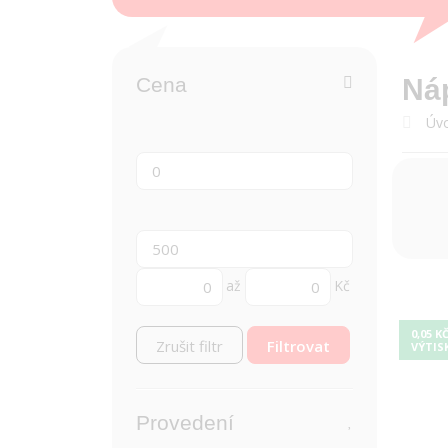
Cena
Ná
Úvo
až
Kč
0,05 K
Zrušit filtr
VÝTIS
Provedení