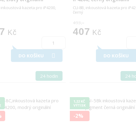
, inkoustová kazeta pro iP4200,
CLI-8B, inkoustová kazeta pro iP42
černý
493,-
7
407
Kč
Kč
DO KOŠÍKU
DO KOŠÍKU
24 hodin
24 h
Č
1,22 KČ
K
VÝTISK
%
-2%