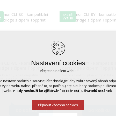
Č
0,15 KČ
K
VÝTISK
Nastavení cookies
n CLI-8C - kompatibilní
Canon CLI-8Y - kompatibil
ridge s čipem Topprint
cartridge s čipem Toppri
Vítejte na našem webu!
 kvalitní, plně kompatibilní
Vysoce kvalitní, plně kompatibilní
tová náplň Topprint
inkoustová náplň Topprint
 nastavit cookies a související technologie, aby zobrazovaný obsah odp
 vy na webu nalezli přesně to, co potřebujete. Soubory cookies používa
64
Kč
Kč
webu
nikdy neslouží ke zjišťování totožnosti uživatelů stránek
.
Přijmout všechna cookies
DO KOŠÍKU
DO KOŠÍKU