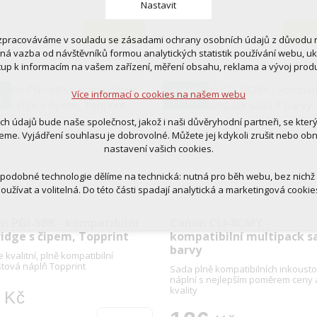
Nastavit
skladem
skla
zpracováváme v souladu se zásadami ochrany osobních údajů z důvodu n
 cookies
tná vazba od návštěvníků formou analytických statistik používání webu, u
 pro provozování webu
tup k informacím na vašem zařízení, měření obsahu, reklama a vývoj prod
ní kontextu stránek (session): případná přihlášení, volby jazyka, apod.
Č
0,10 KČ
Více informací o cookies na našem webu
K
VÝTISK
cookies
tická pro anonymizované vyhodnocení návštěvnosti
ich údajů bude naše společnost, jakož i naši důvěryhodní partneři, se kter
tingová cookies (Google, Ecomail, Sklik, Smartsupp, Heureka)
eme. Vyjádření souhlasu je dobrovolné. Můžete jej kdykoli zrušit nebo ob
nastavení vašich cookies.
Více informací o cookies na našem webu
 podobné technologie dělíme na technická: nutná pro běh webu, bez nichž
oužívat a volitelná. Do této části spadají analytická a marketingová cookie
Přijmout všechna cookies
n PGI-5BK - kompatibilní
Canon CLI-8CMY -
ridge s čipem, Topprint
kompatibilní multipack s
Odmítnout vše
barvy
 kvalitní, plně kompatibilní
tová náplň Topprint
Sada plně kompatibilních inkoust
náplní s nejlepším poměrem ceny 
kvality
Kč