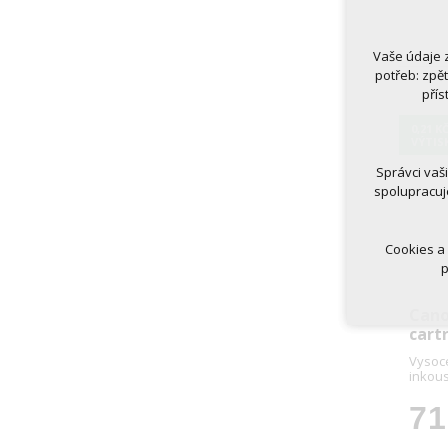
Vaše údaje 
Technická
potřeb: zpě
nutná
přís
udrže
0,21 K
VÝTIS
Volitelná 
analy
Správci vaš
marke
spolupracuj
Cookies a
p
Cano
cart
Vysoce
inkous
71