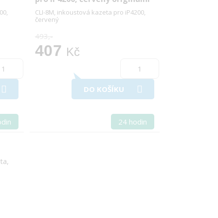
00,
CLI-8M, inkoustová kazeta pro iP4200,
červený
493,-
407
Kč
DO KOŠÍKU
odin
24 hodin