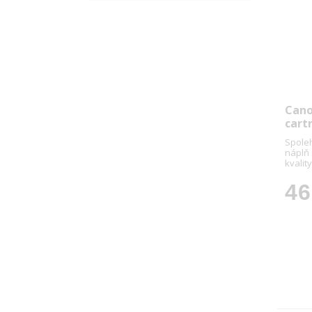
Cano
cart
Spoleh
náplň
kvality
46