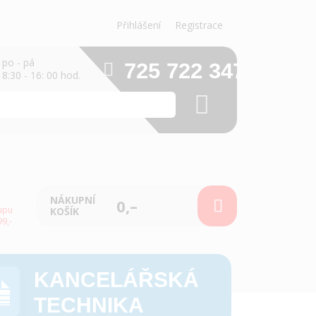
Přihlášení
Registrace
po - pá
725 722 347
8:30 - 16: 00 hod.
NÁKUPNÍ
0,–
upu
KOŠÍK
9,-
KANCELÁŘSKÁ
TECHNIKA