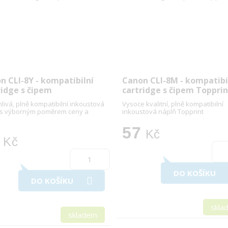
n CLI-8Y - kompatibilní
Canon CLI-8M - kompatibi
ridge s čipem
cartridge s čipem Toppri
livá, plně kompatibilní inkoustová
Vysoce kvalitní, plně kompatibilní
 s výborným poměrem ceny a
inkoustová náplň Topprint
57
Kč
Kč
DO KOŠÍKU
DO KOŠÍKU
skla
skladem