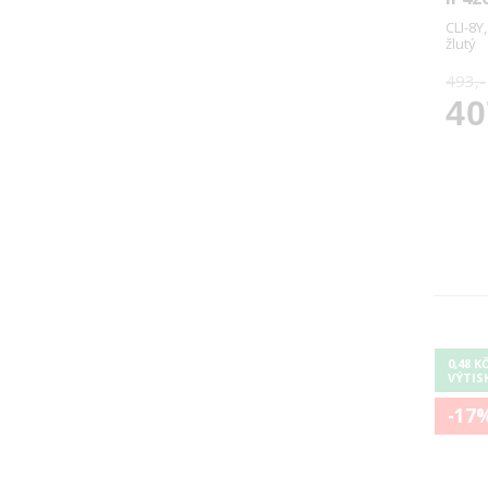
CLI-8Y
žlutý
493,-
40
0,48 K
VÝTIS
-17