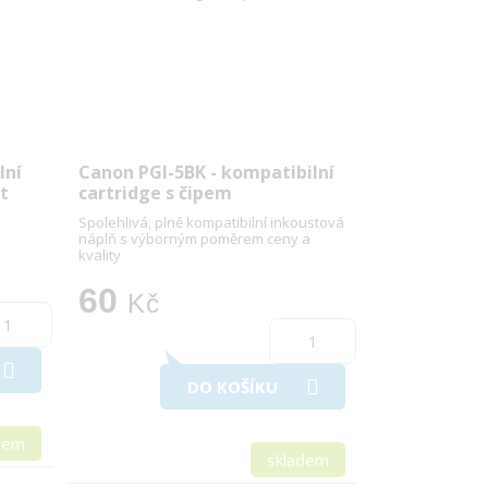
lní
Canon PGI-5BK - kompatibilní
nt
cartridge s čipem
Spolehlivá, plně kompatibilní inkoustová
náplň s výborným poměrem ceny a
kvality
60
Kč
DO KOŠÍKU
dem
skladem