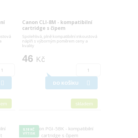
ní
Canon CLI-8M - kompatibilní
cartridge s čipem
ustová
Spolehlivá, plně kompatibilní inkoustová
a
náplň s výborným poměrem ceny a
kvality
46
Kč
DO KOŠÍKU
dem
skladem
0,18 KČ
VÝTISK