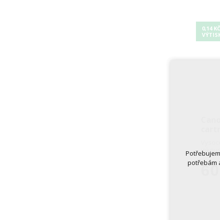
0,14 K
VÝTIS
Cano
cart
Vysoce
inkous
Potřebujeme
potřebám a
60