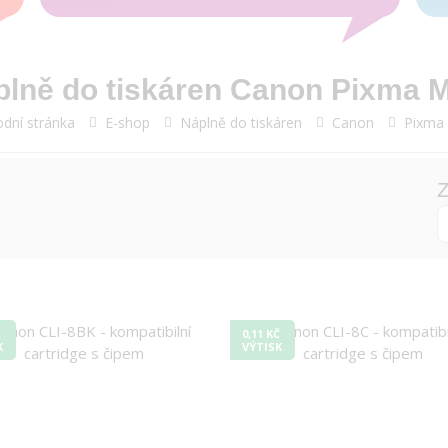
plně do tiskáren Canon Pixma
dní stránka
E-shop
Náplně do tiskáren
Canon
Pixma
Z
Č
0,11 KČ
K
VÝTISK