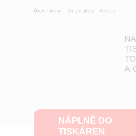
Úvodní strana
Školy a úřady
Kontakt
NÁ
TI
TO
A 
NÁPLNĚ DO
TISKÁREN