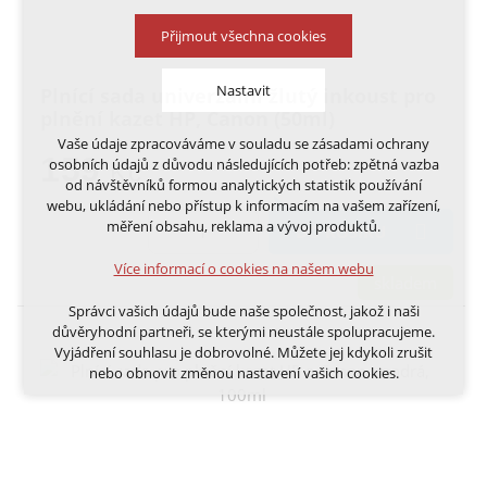
Přijmout všechna cookies
Nastavit
Plnící sada univerzální žlutý inkoust pro
plnění kazet HP, Canon (50ml)
Vaše údaje zpracováváme v souladu se zásadami ochrany
Technická cookies
159
osobních údajů z důvodu následujících potřeb: zpětná vazba
Kč
nutná pro provozování webu
od návštěvníků formou analytických statistik používání
udržení kontextu stránek (session): případná
webu, ukládání nebo přístup k informacím na vašem zařízení,
přihlášení, volby jazyka, apod.
měření obsahu, reklama a vývoj produktů.
DO KOŠÍKU
Volitelná cookies
Více informací o cookies na našem webu
analytická pro anonymizované vyhodnocení
skladem
návštěvnosti
Správci vašich údajů bude naše společnost, jakož i naši
marketingová cookies (Google, Ecomail, Sklik,
důvěryhodní partneři, se kterými neustále spolupracujeme.
Smartsupp, Heureka)
Vyjádření souhlasu je dobrovolné. Můžete jej kdykoli zrušit
nebo obnovit změnou nastavení vašich cookies.
Více informací o cookies na našem webu
Cookies a podobné technologie dělíme na technická: nutná
pro běh webu, bez nichž nelze web používat a volitelná. Do
této části spadají analytická a marketingová cookies.
Přijmout všechna cookies