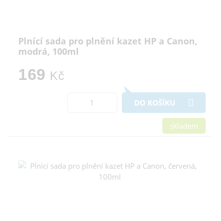
Odmítnout vše
Plnící sada pro plnění kazet HP a Canon,
modrá, 100ml
169
Kč
DO KOŠÍKU
skladem