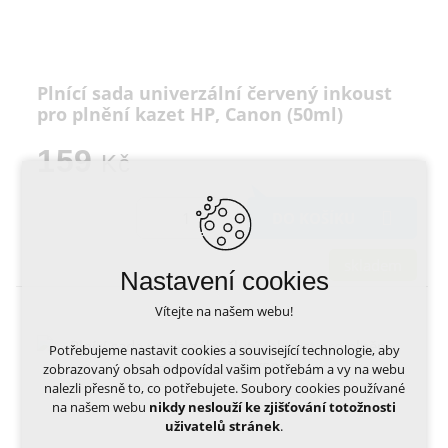
Plnící sada univerzální červený inkoust
pro plnění kazet HP, Canon (50ml)
159
Kč
DO KOŠÍKU
skladem
Nastavení cookies
Vítejte na našem webu!
Potřebujeme nastavit cookies a související technologie, aby
zobrazovaný obsah odpovídal vašim potřebám a vy na webu
nalezli přesně to, co potřebujete. Soubory cookies používané
na našem webu
nikdy neslouží ke zjišťování totožnosti
uživatelů stránek
.