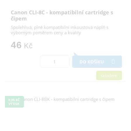
Canon CLI-8C - kompatibilní cartridge s
čipem
Spolehlivá, plně kompatibilní inkoustová náplň s
výborným poměrem ceny a kvality
46
Kč
DO KOŠÍKU
skladem
0,05 KČ
VÝTISK