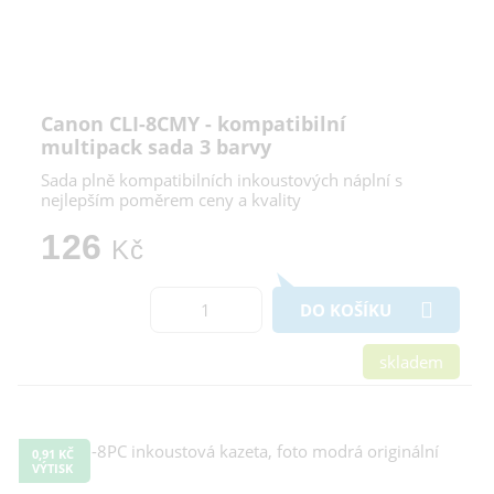
Canon CLI-8CMY - kompatibilní
multipack sada 3 barvy
Sada plně kompatibilních inkoustových náplní s
nejlepším poměrem ceny a kvality
126
Kč
DO KOŠÍKU
skladem
0,91 KČ
VÝTISK