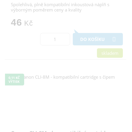
Spolehlivá, plně kompatibilní inkoustová náplň s
výborným poměrem ceny a kvality
46
Kč
DO KOŠÍKU
skladem
0,11 KČ
VÝTISK