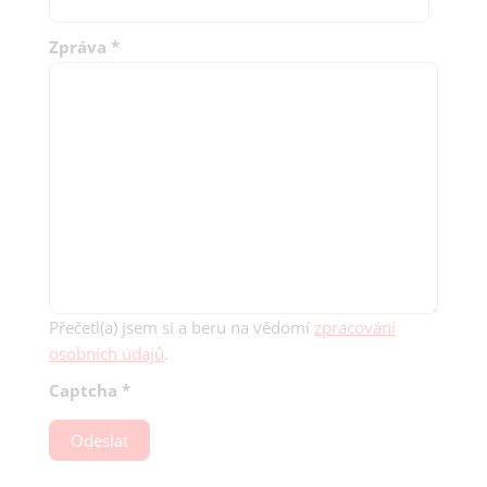
Zpráva
*
Přečetl(a) jsem si a beru na vědomí
zpracování
osobních údajů
.
Captcha
*
Odeslat