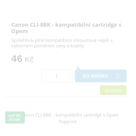
Canon CLI-8BK - kompatibilní cartridge s
čipem
Spolehlivá, plně kompatibilní inkoustová náplň s
výborným poměrem ceny a kvality
46
Kč
DO KOŠÍKU
skladem
0,07 KČ
VÝTISK