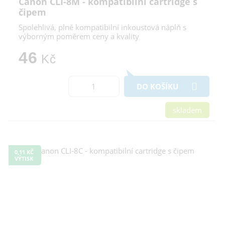
Canon CLI-8M - kompatibilní cartridge s
čipem
Spolehlivá, plně kompatibilní inkoustová náplň s
výborným poměrem ceny a kvality
46
Kč
DO KOŠÍKU
skladem
0,11 KČ
VÝTISK