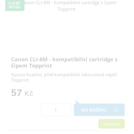
0,14 KČ
VÝTISK
Canon CLI-8M - kompatibilní cartridge s
čipem Topprint
Vysoce kvalitní, plně kompatibilní inkoustová náplň
Topprint
57
Kč
DO KOŠÍKU
skladem