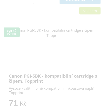
skladem
0,21 KČ
VÝTISK
Canon PGI-5BK - kompatibilní cartridge s
čipem, Topprint
Vysoce kvalitní, plně kompatibilní inkoustová náplň
Topprint
71
Kč