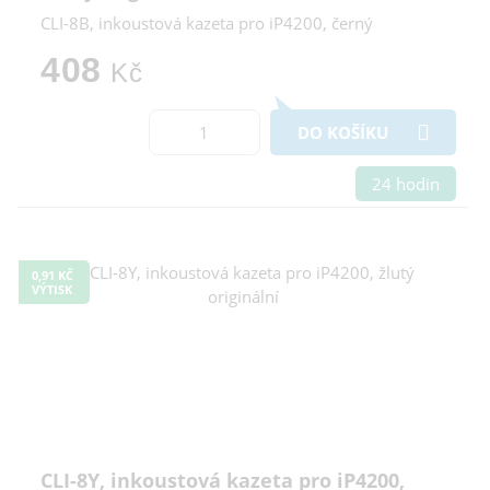
CLI-8B, inkoustová kazeta pro iP4200, černý
408
Kč
DO KOŠÍKU
24 hodin
0,91 KČ
VÝTISK
CLI-8Y, inkoustová kazeta pro iP4200,