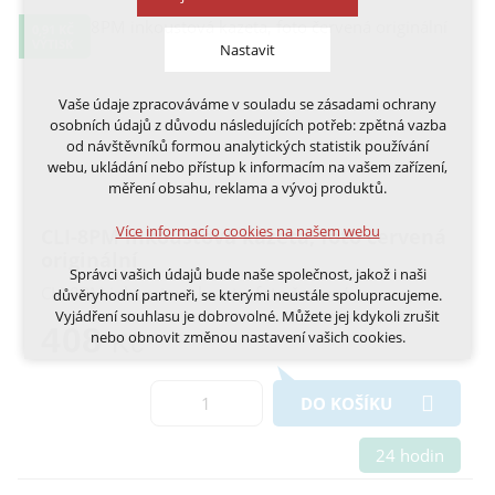
0,91 KČ
VÝTISK
Nastavit
Vaše údaje zpracováváme v souladu se zásadami ochrany
Technická cookies
osobních údajů z důvodu následujících potřeb: zpětná vazba
nutná pro provozování webu
od návštěvníků formou analytických statistik používání
udržení kontextu stránek (session): případná
webu, ukládání nebo přístup k informacím na vašem zařízení,
přihlášení, volby jazyka, apod.
měření obsahu, reklama a vývoj produktů.
Volitelná cookies
Více informací o cookies na našem webu
CLI-8PM inkoustová kazeta, foto červená
analytická pro anonymizované vyhodnocení
originální
návštěvnosti
Správci vašich údajů bude naše společnost, jakož i naši
marketingová cookies (Google, Ecomail, Sklik,
CLI-8PM inkoustová kazeta, foto červená
důvěryhodní partneři, se kterými neustále spolupracujeme.
Smartsupp, Heureka)
Vyjádření souhlasu je dobrovolné. Můžete jej kdykoli zrušit
408
nebo obnovit změnou nastavení vašich cookies.
Kč
Více informací o cookies na našem webu
Cookies a podobné technologie dělíme na technická: nutná
pro běh webu, bez nichž nelze web používat a volitelná. Do
DO KOŠÍKU
této části spadají analytická a marketingová cookies.
Přijmout všechna cookies
24 hodin
Odmítnout vše