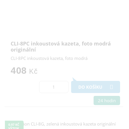
CLI-8PC inkoustová kazeta, foto modrá
originální
CLI-8PC inkoustová kazeta, foto modrá
408
Kč
DO KOŠÍKU
24 hodin
0,97 KČ
VÝTISK