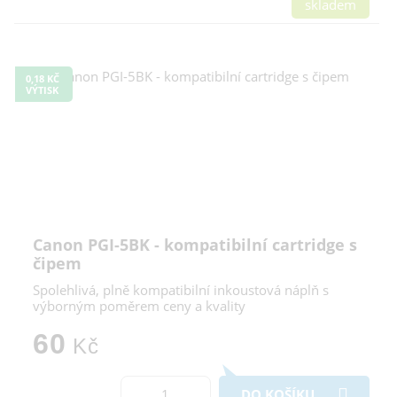
skladem
0,18 KČ
VÝTISK
Canon PGI-5BK - kompatibilní cartridge s
čipem
Spolehlivá, plně kompatibilní inkoustová náplň s
výborným poměrem ceny a kvality
60
Kč
DO KOŠÍKU