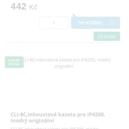
442
Kč
DO KOŠÍKU
24 hodin
0,48 KČ
VÝTISK
CLI-8C,inkoustová kazeta pro iP4200,
modrý originální