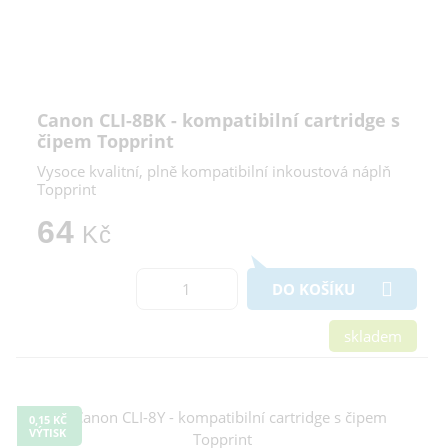
Canon CLI-8BK - kompatibilní cartridge s
čipem Topprint
Vysoce kvalitní, plně kompatibilní inkoustová náplň
Topprint
64
Kč
DO KOŠÍKU
skladem
0,15 KČ
VÝTISK