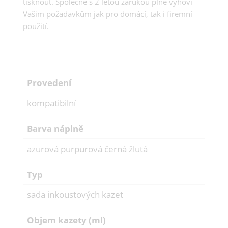
tisknout. Společně s 2 letou zárukou plně vyhoví
Vašim požadavkům jak pro domácí, tak i firemní
použití.
Provedení
kompatibilní
Barva náplně
azurová purpurová černá žlutá
Typ
sada inkoustových kazet
Objem kazety (ml)