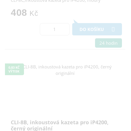
CLI-8C,inkoustová kazeta pro iP4200, modrý
408
Kč
DO KOŠÍKU
24 hodin
0,83 KČ
VÝTISK
CLI-8B, inkoustová kazeta pro iP4200,
černý originální