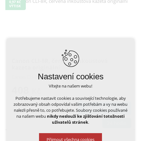
0,97 KČ
VÝTISK
Canon CLI-8R, červená inkoustová
kazeta originální
Nastavení cookies
Canon CLI-8R, červená inkoustová kazeta
Vítejte na našem webu!
408
Kč
Potřebujeme nastavit cookies a související technologie, aby
zobrazovaný obsah odpovídal vašim potřebám a vy na webu
DO KOŠÍKU
nalezli přesně to, co potřebujete. Soubory cookies používané
na našem webu
nikdy neslouží ke zjišťování totožnosti
uživatelů stránek
.
24 hodin
Přijmout všechna cookies