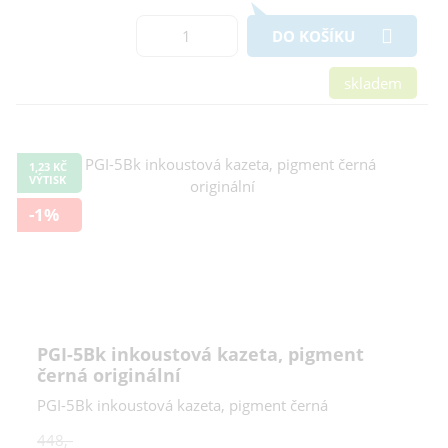
DO KOŠÍKU
skladem
1,23 KČ
VÝTISK
-1%
PGI-5Bk inkoustová kazeta, pigment
černá originální
PGI-5Bk inkoustová kazeta, pigment černá
448,-