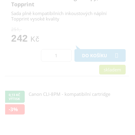
Topprint
Sada plně kompatibilních inkoustových náplní
Topprint vysoké kvality
251,-
242
Kč
DO KOŠÍKU
skladem
0,13 KČ
VÝTISK
-3%