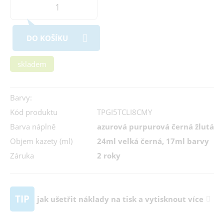
DO KOŠÍKU
skladem
Barvy:
Kód produktu
TPGI5TCLI8CMY
Barva náplně
azurová purpurová černá žlutá
Objem kazety (ml)
24ml velká černá, 17ml barvy
Záruka
2 roky
TIP
jak ušetřit náklady na tisk a vytisknout více