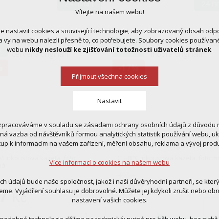
24 hodin
24 h
Vítejte na našem webu!
 nastavit cookies a související technologie, aby zobrazovaný obsah odp
 vy na webu nalezli přesně to, co potřebujete. Soubory cookies používa
Č
0,90 KČ
webu
nikdy neslouží ke zjišťování totožnosti uživatelů stránek
.
K
VÝTISK
%
-17%
Přijmout všechna cookies
Nastavit
zpracováváme v souladu se zásadami ochrany osobních údajů z důvodu n
 cookies
tná vazba od návštěvníků formou analytických statistik používání webu, u
8PM inkoustová kazeta,
CLI-8PC inkoustová kazet
 pro provozování webu
tup k informacím na vašem zařízení, měření obsahu, reklama a vývoj prod
 červená originální
foto modrá originální
ní kontextu stránek (session): případná přihlášení, volby jazyka, apod.
M inkoustová kazeta, foto
CLI-8PC inkoustová kazeta, foto 
Více informací o cookies na našem webu
ná
cookies
493,-
tická pro anonymizované vyhodnocení návštěvnosti
ich údajů bude naše společnost, jakož i naši důvěryhodní partneři, se kter
407
tingová cookies (Google, Ecomail, Sklik, Smartsupp, Heureka)
Kč
eme. Vyjádření souhlasu je dobrovolné. Můžete jej kdykoli zrušit nebo ob
7
Kč
nastavení vašich cookies.
Více informací o cookies na našem webu