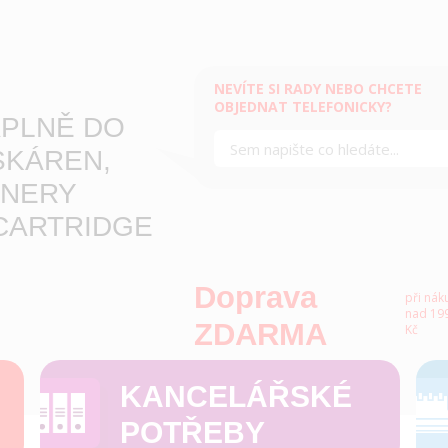
NEVÍTE SI RADY NEBO CHCETE
OBJEDNAT TELEFONICKY?
PLNĚ DO
SKÁREN,
NERY
CARTRIDGE
Doprava
při nák
nad 199
ZDARMA
Kč
KANCELÁŘSKÉ
POTŘEBY