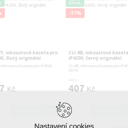
K
VÝTISK
%
-17%
8Y, inkoustová kazeta pro
CLI-8B, inkoustová kazet
0, žlutý originální
iP4200, černý originální
, inkoustová kazeta pro iP4200,
CLI-8B, inkoustová kazeta pro iP42
černý
493,-
7
407
Kč
Kč
DO KOŠÍKU
DO KOŠÍKU
Nastavení cookies