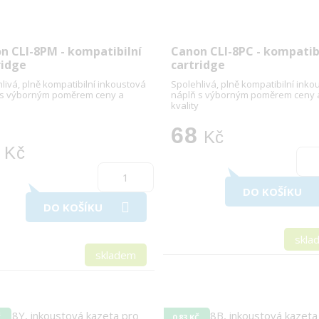
n CLI-8PM - kompatibilní
Canon CLI-8PC - kompatib
ridge
cartridge
livá, plně kompatibilní inkoustová
Spolehlivá, plně kompatibilní inko
 s výborným poměrem ceny a
náplň s výborným poměrem ceny 
kvality
68
Kč
Kč
DO KOŠÍKU
DO KOŠÍKU
skla
skladem
Č
0,83 KČ