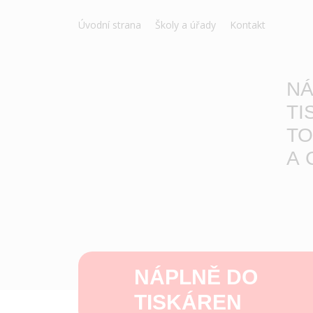
Úvodní strana
Školy a úřady
Kontakt
NÁ
TI
TO
A 
NÁPLNĚ DO
TISKÁREN