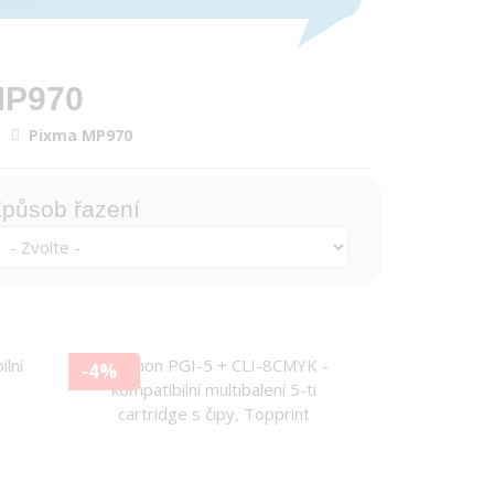
MP970
Pixma MP970
působ řazení
-4%