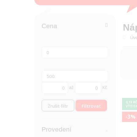
Cena
Ná
Úvo
až
Kč
0,13 K
Zrušit filtr
VÝTIS
-3%
Provedení