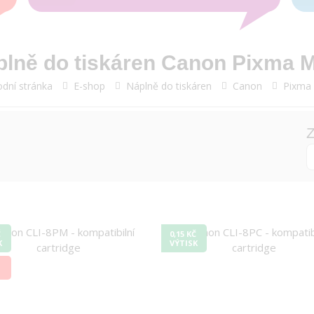
plně do tiskáren Canon Pixma 
dní stránka
E-shop
Náplně do tiskáren
Canon
Pixma
Z
Č
0,15 KČ
K
VÝTISK