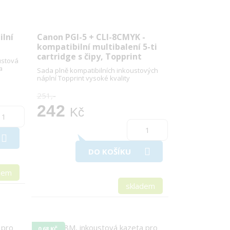
ilní
Canon PGI-5 + CLI-8CMYK -
kompatibilní multibalení 5-ti
cartridge s čipy, Topprint
ustová
a
Sada plně kompatibilních inkoustových
náplní Topprint vysoké kvality
251,-
242
Kč
DO KOŠÍKU
dem
skladem
0,68 KČ