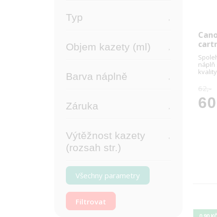
Typ
Cano
cart
Objem kazety (ml)
Spoleh
náplň
kvality
Barva náplně
62,-
60
Záruka
Výtěžnost kazety
(rozsah str.)
Všechny parametry
0,90 K