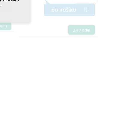
 nelze web
s.
DO KOŠÍKU
odin
24 hodin