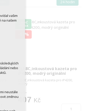
odin
24 hodin
ovídal vašim
né na našem
0,48 KČ
VÝTISK
-17%
ásledujících
kládání nebo
a,
CLI-8C,inkoustová kazeta pro
uktů.
iP4200, modrý originální
modrá
CLI-8C,inkoustová kazeta pro iP4200,
modrý
493,-
ými neustále
novit změnou
407
Kč