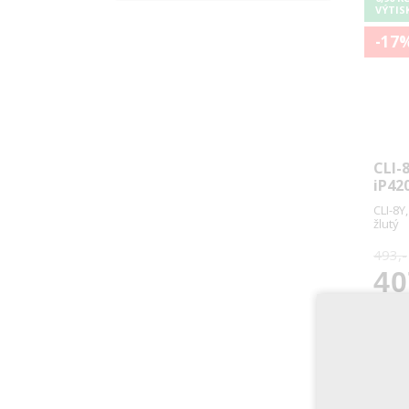
VÝTIS
-17
CLI-
iP420
CLI-8Y
žlutý
493,-
40