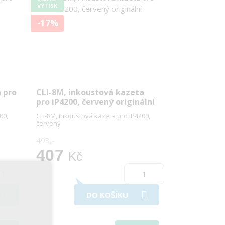
VÝTISK
-17%
a pro
CLI-8M, inkoustová kazeta
pro iP4200, červený originální
00,
CLI-8M, inkoustová kazeta pro iP4200,
červený
493,-
407
Kč
DO KOŠÍKU