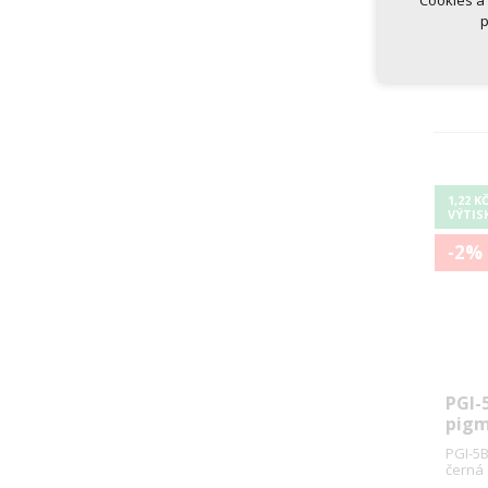
Cookies a
p
1,22 K
VÝTIS
-2%
PGI-
pigm
PGI-5B
černá