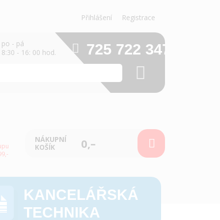
Přihlášení
Registrace
po - pá
725 722 347
8:30 - 16: 00 hod.
NÁKUPNÍ
0,–
upu
KOŠÍK
9,-
KANCELÁŘSKÁ
TECHNIKA