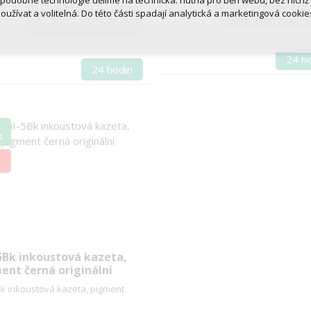
 podobné technologie dělíme na technická: nutná pro běh webu, bez nichž
DO KOŠÍKU
oužívat a volitelná. Do této části spadají analytická a marketingová cookie
DO KOŠÍKU
Přijmout všechna cookies
24 h
Odmítnout vše
24 hodin
Č
K
5Bk inkoustová kazeta,
ent černá originální
k inkoustová kazeta, pigment