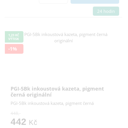
24 hodin
1,23 KČ
VÝTISK
-1%
PGI-5Bk inkoustová kazeta, pigment
černá originální
PGI-5Bk inkoustová kazeta, pigment černá
448,-
442
Kč