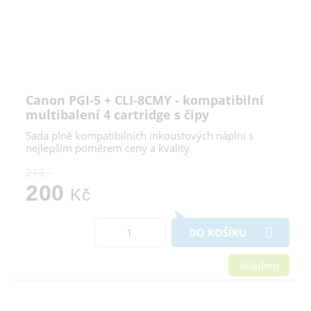
Canon PGI-5 + CLI-8CMY - kompatibilní
multibalení 4 cartridge s čipy
Sada plně kompatibilních inkoustových náplní s
nejlepším poměrem ceny a kvality
213,-
200
Kč
DO KOŠÍKU
skladem