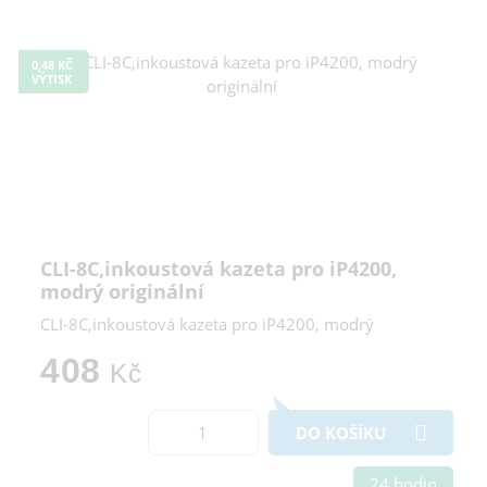
0,48 KČ
VÝTISK
CLI-8C,inkoustová kazeta pro iP4200,
modrý originální
CLI-8C,inkoustová kazeta pro iP4200, modrý
408
Kč
DO KOŠÍKU
24 hodin