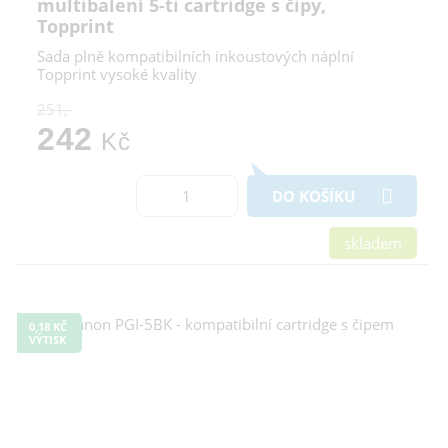
multibalení 5-ti cartridge s čipy,
Topprint
Sada plně kompatibilních inkoustových náplní
Topprint vysoké kvality
251,-
242
Kč
DO KOŠÍKU
skladem
0,18 KČ
VÝTISK