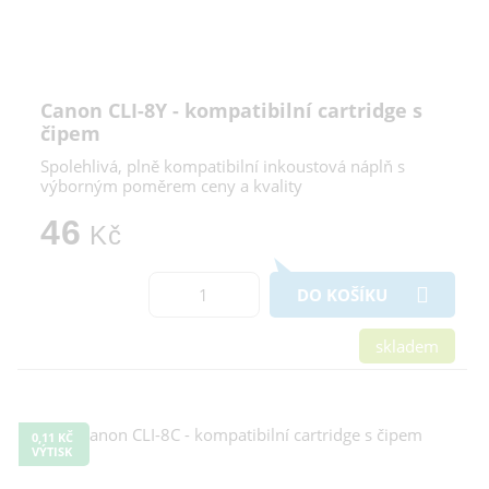
Canon CLI-8Y - kompatibilní cartridge s
čipem
Spolehlivá, plně kompatibilní inkoustová náplň s
výborným poměrem ceny a kvality
46
Kč
DO KOŠÍKU
skladem
0,11 KČ
VÝTISK