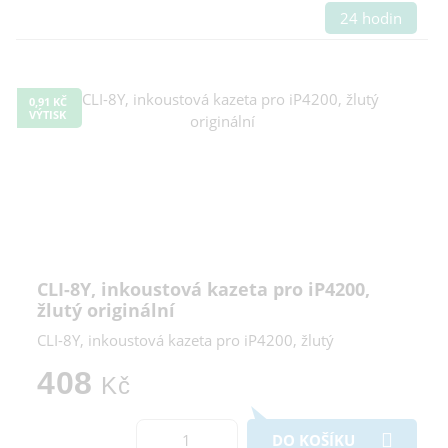
24 hodin
0,91 KČ
VÝTISK
CLI-8Y, inkoustová kazeta pro iP4200,
žlutý originální
CLI-8Y, inkoustová kazeta pro iP4200, žlutý
408
Kč
DO KOŠÍKU