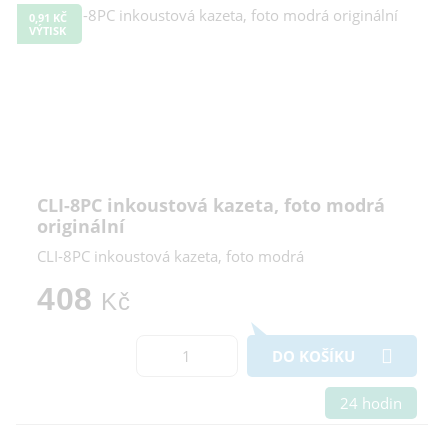
0,91 KČ
VÝTISK
CLI-8PC inkoustová kazeta, foto modrá
originální
CLI-8PC inkoustová kazeta, foto modrá
408
Kč
DO KOŠÍKU
24 hodin