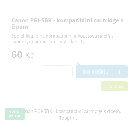
Canon PGI-5BK - kompatibilní cartridge s
čipem
Spolehlivá, plně kompatibilní inkoustová náplň s
výborným poměrem ceny a kvality
60
Kč
DO KOŠÍKU
skladem
0,21 KČ
VÝTISK