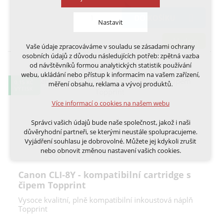
DO KOŠÍKU
Nastavit
skladem
Vaše údaje zpracováváme v souladu se zásadami ochrany
Technická cookies
osobních údajů z důvodu následujících potřeb: zpětná vazba
nutná pro provozování webu
od návštěvníků formou analytických statistik používání
udržení kontextu stránek (session): případná
webu, ukládání nebo přístup k informacím na vašem zařízení,
přihlášení, volby jazyka, apod.
0,15 KČ
měření obsahu, reklama a vývoj produktů.
VÝTISK
Volitelná cookies
Více informací o cookies na našem webu
analytická pro anonymizované vyhodnocení
návštěvnosti
Správci vašich údajů bude naše společnost, jakož i naši
marketingová cookies (Google, Ecomail, Sklik,
důvěryhodní partneři, se kterými neustále spolupracujeme.
Smartsupp, Heureka)
Vyjádření souhlasu je dobrovolné. Můžete jej kdykoli zrušit
nebo obnovit změnou nastavení vašich cookies.
Více informací o cookies na našem webu
Cookies a podobné technologie dělíme na technická: nutná
Canon CLI-8Y - kompatibilní cartridge s
pro běh webu, bez nichž nelze web používat a volitelná. Do
čipem Topprint
této části spadají analytická a marketingová cookies.
Přijmout všechna cookies
Vysoce kvalitní, plně kompatibilní inkoustová náplň
Topprint
Odmítnout vše