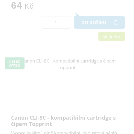
64
Kč
DO KOŠÍKU
skladem
0,14 KČ
VÝTISK
Canon CLI-8C - kompatibilní cartridge s
čipem Topprint
Vysoce kvalitní, plně kompatibilní inkoustová náplň