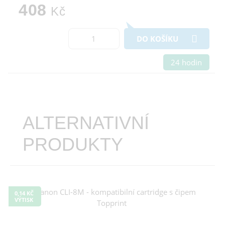
408
Kč
DO KOŠÍKU
24 hodin
ALTERNATIVNÍ
PRODUKTY
0,14 KČ
VÝTISK