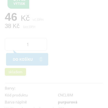
VÝTISK
46
Kč
vč. DPH
38 Kč
bez DPH
DO KOŠÍKU
skladem
Barvy:
Kód produktu
CNCLI8M
Barva náplně
purpurová