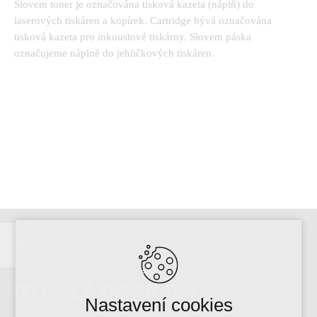
Slovem toner je označována tisková kazeta (náplň) do
laserových tiskáren a kopírek. Cartridge
bývá označována
tisková kazeta pro inkoustové tiskárny.
Slovem páska
označujeme náplně do jehličkových tiskáren.
RYCHLÁ DOPRAVA
Nastavení cookies