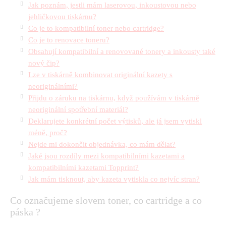
Jak poznám, jestli mám laserovou, inkoustovou nebo
jehličkovou tiskárnu?
Co je to kompatibilní toner nebo cartridge?
Co je to renovace toneru?
Obsahují kompatibilní a renovované tonery a inkousty také
nový čip?
Lze v tiskárně kombinovat originální kazety s
neoriginálními?
Přijdu o záruku na tiskárnu, když používám v tiskárně
neoriginální spotřební materiál?
Deklarujete konkrétní počet výtisků, ale já jsem vytiskl
méně, proč?
Nejde mi dokončit objednávka, co mám dělat?
Jaké jsou rozdíly mezi kompatibilními kazetami a
kompatibilními kazetami Topprint?
Jak mám tisknout, aby kazeta vytiskla co nejvíc stran?
Co označujeme slovem toner, co cartridge a co
páska ?