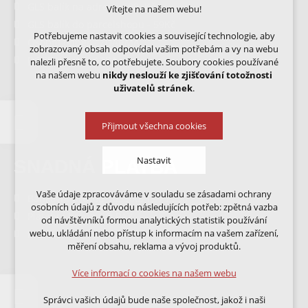
GLS balík na adresu - 99,-Kč
Vítejte na našem webu!
GLS balík do parcelshopu - 59Kč
Potřebujeme nastavit cookies a související technologie, aby
Osobní odběr - ZDARMA
zobrazovaný obsah odpovídal vašim potřebám a vy na webu
DOPRAVA A PLATBA
nalezli přesně to, co potřebujete. Soubory cookies používané
na našem webu
nikdy neslouží ke zjišťování totožnosti
uživatelů stránek
.
Přijmout všechna cookies
Nastavit
SNADNÁ PLATBA
Vaše údaje zpracováváme v souladu se zásadami ochrany
Bankovní převod 103900212 / 2250
Technická cookies
osobních údajů z důvodu následujících potřeb: zpětná vazba
nutná pro provozování webu
Platební brána GO PAY
od návštěvníků formou analytických statistik používání
udržení kontextu stránek (session): případná
webu, ukládání nebo přístup k informacím na vašem zařízení,
Dobírka
přihlášení, volby jazyka, apod.
měření obsahu, reklama a vývoj produktů.
Volitelná cookies
Více informací o cookies na našem webu
analytická pro anonymizované vyhodnocení
návštěvnosti
Správci vašich údajů bude naše společnost, jakož i naši
marketingová cookies (Google, Ecomail, Sklik,