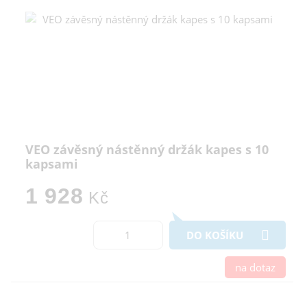
VEO závěsný nástěnný držák kapes s 10
kapsami
1 928
Kč
DO KOŠÍKU
na dotaz