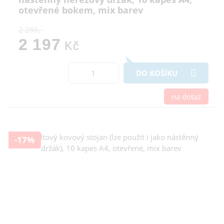
otevřené bokem, mix barev
2 286,-
2 197
Kč
DO KOŠÍKU
na dotaz
-17%