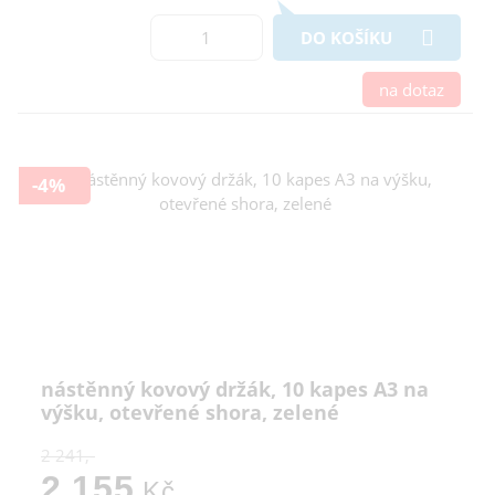
DO KOŠÍKU
na dotaz
-4%
nástěnný kovový držák, 10 kapes A3 na
výšku, otevřené shora, zelené
2 241,-
2 155
Kč