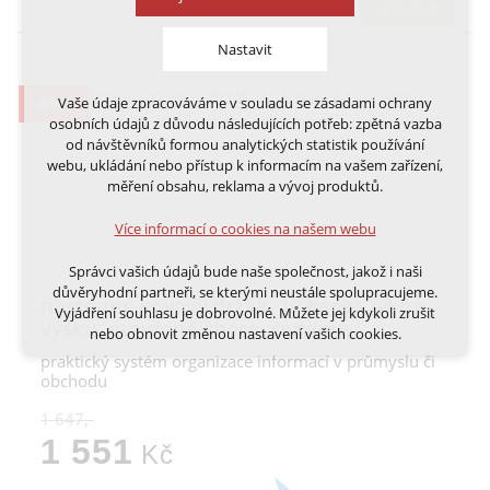
skladem
Nastavit
-6%
Vaše údaje zpracováváme v souladu se zásadami ochrany
Technická cookies
osobních údajů z důvodu následujících potřeb: zpětná vazba
nutná pro provozování webu
od návštěvníků formou analytických statistik používání
udržení kontextu stránek (session): případná
webu, ukládání nebo přístup k informacím na vašem zařízení,
přihlášení, volby jazyka, apod.
měření obsahu, reklama a vývoj produktů.
Volitelná cookies
Více informací o cookies na našem webu
analytická pro anonymizované vyhodnocení
návštěvnosti
Správci vašich údajů bude naše společnost, jakož i naši
marketingová cookies (Google, Ecomail, Sklik,
důvěryhodní partneři, se kterými neustále spolupracujeme.
Smartsupp, Heureka)
nástěnný kovový držák, 10 kapes A4 na
Vyjádření souhlasu je dobrovolné. Můžete jej kdykoli zrušit
výšku, otevřené shora, červené
nebo obnovit změnou nastavení vašich cookies.
Více informací o cookies na našem webu
praktický systém organizace informací v průmyslu či
Cookies a podobné technologie dělíme na technická: nutná
obchodu
pro běh webu, bez nichž nelze web používat a volitelná. Do
této části spadají analytická a marketingová cookies.
1 647,-
Přijmout všechna cookies
1 551
Kč
Odmítnout vše