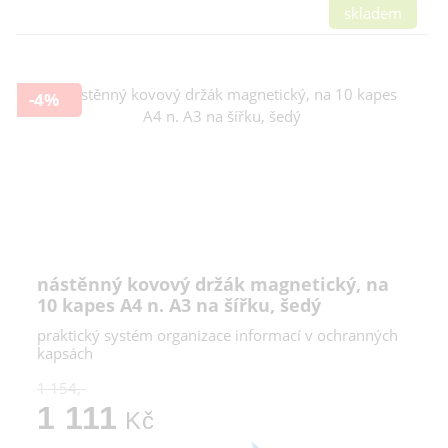
skladem
-4%
nástěnný kovový držák magnetický, na
10 kapes A4 n. A3 na šířku, šedý
praktický systém organizace informací v ochranných
kapsách
1 154,-
1 111
Kč