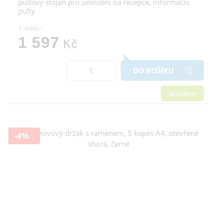
pultový stojan pro umístění na recepce, informační
pulty
1 660,-
1 597
Kč
DO KOŠÍKU
skladem
-4%