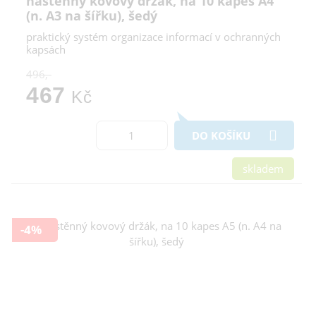
nástěnný kovový držák, na 10 kapes A4
(n. A3 na šířku), šedý
praktický systém organizace informací v ochranných
kapsách
496,-
467
Kč
DO KOŠÍKU
skladem
-4%