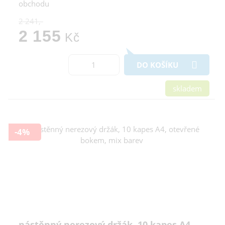
obchodu
2 241,-
2 155
Kč
DO KOŠÍKU
skladem
-4%
nástěnný nerezový držák, 10 kapes A4,