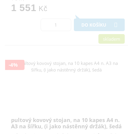
1 551
Kč
DO KOŠÍKU
skladem
-4%
pultový kovový stojan, na 10 kapes A4 n.
A3 na šířku, (i jako nástěnný držák), šedá