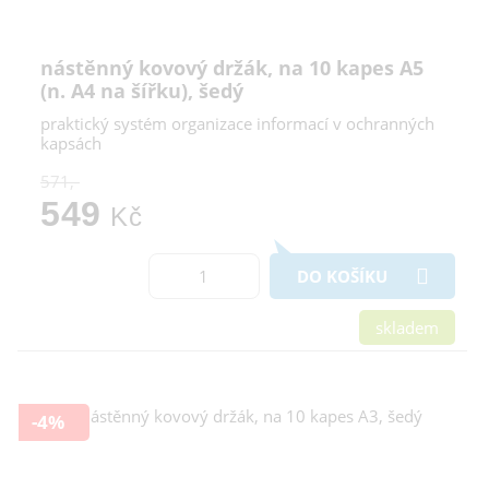
nástěnný kovový držák, na 10 kapes A5
(n. A4 na šířku), šedý
praktický systém organizace informací v ochranných
kapsách
571,-
549
Kč
DO KOŠÍKU
skladem
-4%