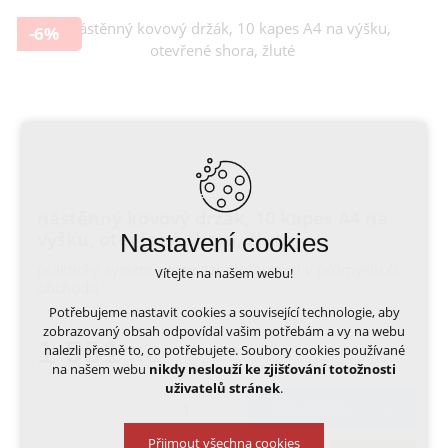
-6%
nástěnný kovový držák, 10 kapes A4 na
výšku, otevřené shora, žluté
Nastavení cookies
praktický systém organizace informací v průmyslu či
Vítejte na našem webu!
obchodu
Potřebujeme nastavit cookies a související technologie, aby
1 647,-
zobrazovaný obsah odpovídal vašim potřebám a vy na webu
1 551
nalezli přesně to, co potřebujete. Soubory cookies používané
Kč
na našem webu
nikdy neslouží ke zjišťování totožnosti
uživatelů stránek
.
DO KOŠÍKU
Přijmout všechna cookies