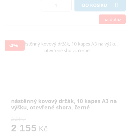
DO KOŠÍKU
na dotaz
-4%
nástěnný kovový držák, 10 kapes A3 na
výšku, otevřené shora, černé
2 241,-
2 155
Kč