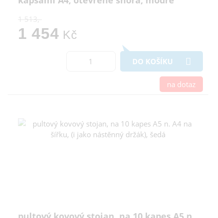
kapsami A4, otevřené shora, modré
1 513,-
1 454
Kč
DO KOŠÍKU
na dotaz
pultový kovový stojan, na 10 kapes A5 n.