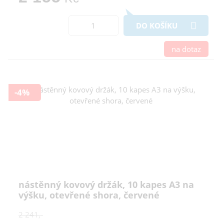
DO KOŠÍKU
na dotaz
-4%
nástěnný kovový držák, 10 kapes A3 na
výšku, otevřené shora, červené
2 241,-