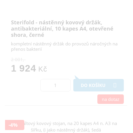
Sterifold - nástěnný kovový držák,
antibakteriální, 10 kapes A4, otevřené
shora, černé
kompletní nástěnný držák do provozů náročných na
přenos bakterií
2 001,-
1 924
Kč
DO KOŠÍKU
na dotaz
-4%