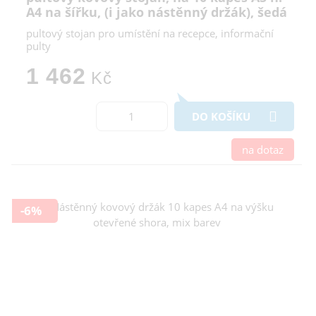
A4 na šířku, (i jako nástěnný držák), šedá
pultový stojan pro umístění na recepce, informační
pulty
1 462
Kč
DO KOŠÍKU
na dotaz
-6%