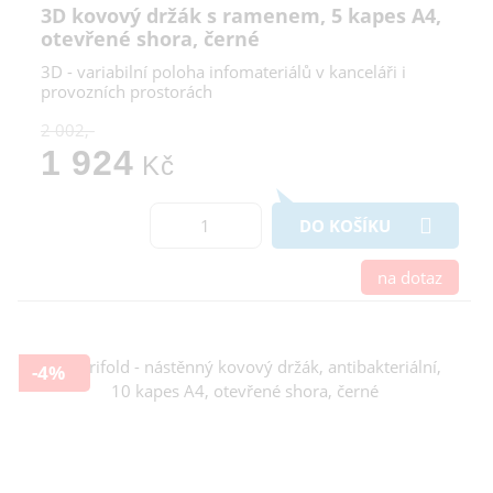
3D kovový držák s ramenem, 5 kapes A4,
otevřené shora, černé
3D - variabilní poloha infomateriálů v kanceláři i
provozních prostorách
2 002,-
1 924
Kč
DO KOŠÍKU
na dotaz
-4%