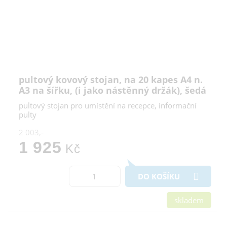
pultový kovový stojan, na 20 kapes A4 n.
A3 na šířku, (i jako nástěnný držák), šedá
pultový stojan pro umístění na recepce, informační
pulty
2 003,-
1 925
Kč
DO KOŠÍKU
skladem