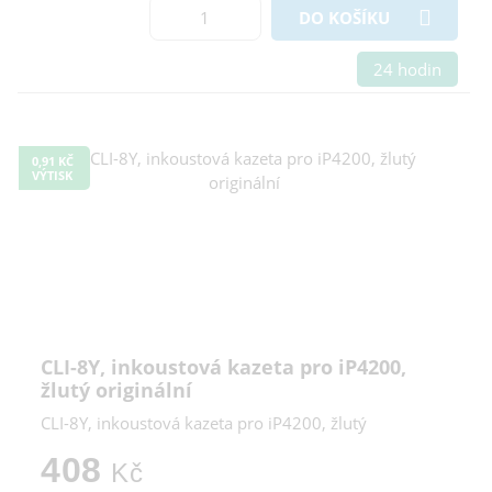
DO KOŠÍKU
24 hodin
0,91 KČ
VÝTISK
CLI-8Y, inkoustová kazeta pro iP4200,
žlutý originální
CLI-8Y, inkoustová kazeta pro iP4200, žlutý
408
Kč