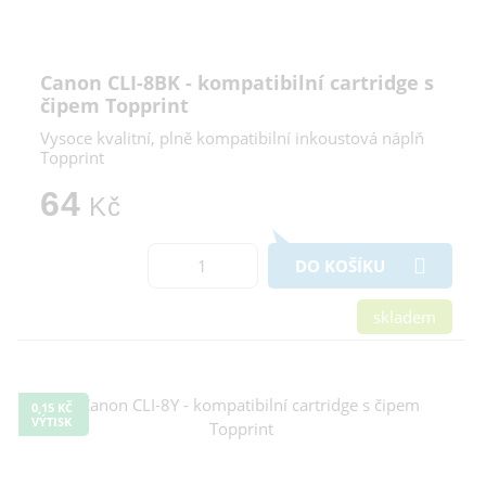
Canon CLI-8BK - kompatibilní cartridge s
čipem Topprint
Vysoce kvalitní, plně kompatibilní inkoustová náplň
Topprint
64
Kč
DO KOŠÍKU
skladem
0,15 KČ
VÝTISK