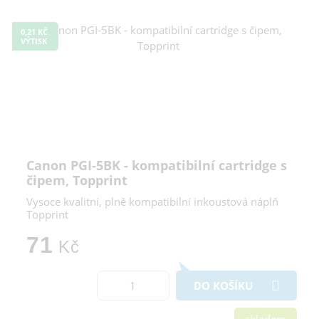
0,21 KČ
VÝTISK
Canon PGI-5BK - kompatibilní cartridge s
čipem, Topprint
Vysoce kvalitní, plně kompatibilní inkoustová náplň
Topprint
71
Kč
DO KOŠÍKU
skladem