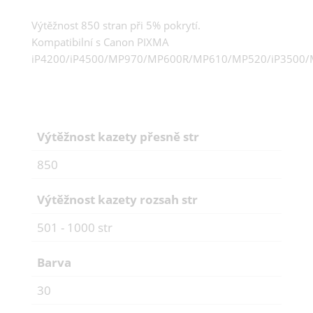
Výtěžnost 850 stran při 5% pokrytí.
Kompatibilní s Canon PIXMA
iP4200/iP4500/MP970/MP600R/MP610/MP520/iP3500/M
Výtěžnost kazety přesně str
850
Výtěžnost kazety rozsah str
501 - 1000 str
Barva
30