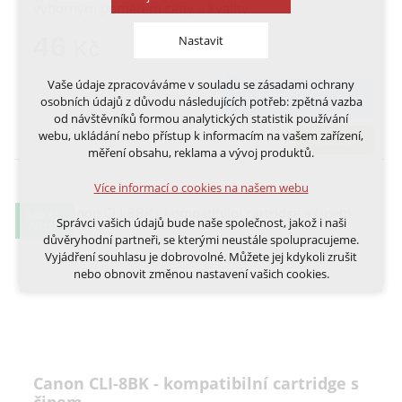
výborným poměrem ceny a kvality
46
Nastavit
Kč
Vaše údaje zpracováváme v souladu se zásadami ochrany
Technická cookies
DO KOŠÍKU
osobních údajů z důvodu následujících potřeb: zpětná vazba
nutná pro provozování webu
od návštěvníků formou analytických statistik používání
udržení kontextu stránek (session): případná
webu, ukládání nebo přístup k informacím na vašem zařízení,
skladem
přihlášení, volby jazyka, apod.
měření obsahu, reklama a vývoj produktů.
Volitelná cookies
Více informací o cookies na našem webu
analytická pro anonymizované vyhodnocení
návštěvnosti
0,05 KČ
Správci vašich údajů bude naše společnost, jakož i naši
VÝTISK
marketingová cookies (Google, Ecomail, Sklik,
důvěryhodní partneři, se kterými neustále spolupracujeme.
Smartsupp, Heureka)
Vyjádření souhlasu je dobrovolné. Můžete jej kdykoli zrušit
nebo obnovit změnou nastavení vašich cookies.
Více informací o cookies na našem webu
Cookies a podobné technologie dělíme na technická: nutná
pro běh webu, bez nichž nelze web používat a volitelná. Do
této části spadají analytická a marketingová cookies.
Přijmout všechna cookies
Canon CLI-8BK - kompatibilní cartridge s
Odmítnout vše
čipem