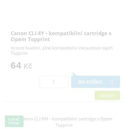
Canon CLI-8Y - kompatibilní cartridge s
čipem Topprint
Vysoce kvalitní, plně kompatibilní inkoustová náplň
Topprint
64
Kč
DO KOŠÍKU
skladem
0,14 KČ
VÝTISK