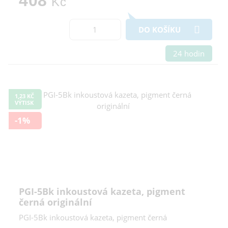
408
Kč
DO KOŠÍKU
24 hodin
1,23 KČ
VÝTISK
-1%
PGI-5Bk inkoustová kazeta, pigment
černá originální
PGI-5Bk inkoustová kazeta, pigment černá