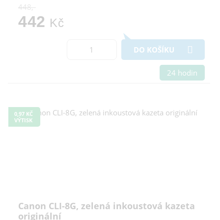
448,-
442
Kč
DO KOŠÍKU
24 hodin
0,97 KČ
VÝTISK
Canon CLI-8G, zelená inkoustová kazeta
originální