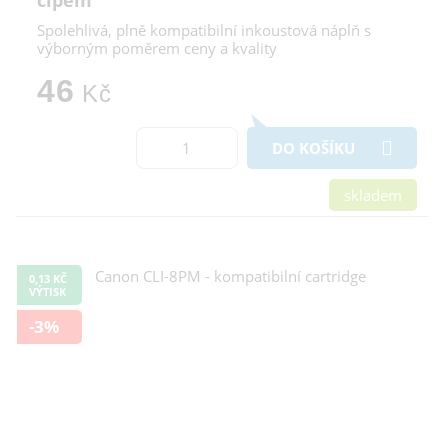
Spolehlivá, plně kompatibilní inkoustová náplň s
výborným poměrem ceny a kvality
46
Kč
DO KOŠÍKU
skladem
0,13 KČ
VÝTISK
-3%