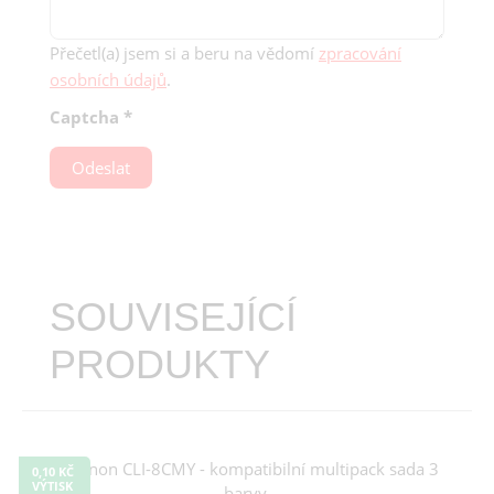
Přečetl(a) jsem si a beru na vědomí
zpracování
osobních údajů
.
Captcha
*
Odeslat
SOUVISEJÍCÍ
PRODUKTY
0,10 KČ
VÝTISK