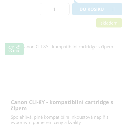
DO KOŠÍKU
skladem
0,11 KČ
VÝTISK
Canon CLI-8Y - kompatibilní cartridge s
čipem
Spolehlivá, plně kompatibilní inkoustová náplň s
výborným poměrem ceny a kvality