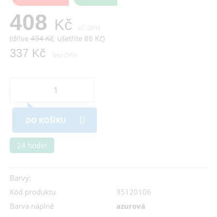
408
Kč
vč. DPH
(dříve
494 Kč
, ušetříte 86 Kč)
337 Kč
bez DPH
DO KOŠÍKU
24 hodin
Barvy:
Kód produktu
35120106
Barva náplně
azurová