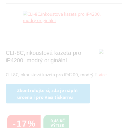
CLI-8C,inkoustová kazeta pro
iP4200, modrý originální
CLI-8C,inkoustová kazeta pro iP4200, modrý
více
Zkontrolujte si, zda je náplň
určena i pro Vaší tiskárnu
0,48 KČ
-17%
VÝTISK