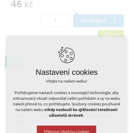
46
Kč
DO KOŠÍKU
skladem
0,11 KČ
VÝTISK
Nastavení cookies
Vítejte na našem webu!
Potřebujeme nastavit cookies a související technologie, aby
zobrazovaný obsah odpovídal vašim potřebám a vy na webu
nalezli přesně to, co potřebujete. Soubory cookies používané
na našem webu
nikdy neslouží ke zjišťování totožnosti
Canon CLI-8M - kompatibilní cartridge s
uživatelů stránek
.
čipem
Spolehlivá, plně kompatibilní inkoustová náplň s
Přijmout všechna cookies