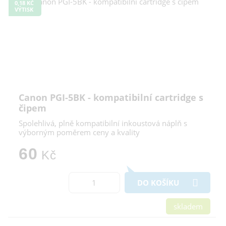
0,18 KČ
VÝTISK
Canon PGI-5BK - kompatibilní cartridge s
čipem
Spolehlivá, plně kompatibilní inkoustová náplň s
výborným poměrem ceny a kvality
60
Kč
DO KOŠÍKU
skladem