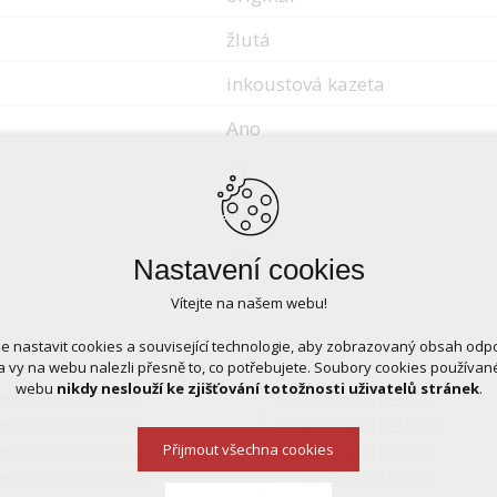
žlutá
inkoustová kazeta
Ano
13
Ne
450
Nastavení cookies
Vítejte na našem webu!
 nastavit cookies a související technologie, aby zobrazovaný obsah odp
 vy na webu nalezli přesně to, co potřebujete. Soubory cookies používa
webu
nikdy neslouží ke zjišťování totožnosti uživatelů stránek
.
anon Pixma iP3500
Canon Pixma iP4200
anon Pixma iP4500
Canon Pixma iP4500X
anon Pixma iP5300
Canon Pixma iP6600
Přijmout všechna cookies
anon Pixma IX5000
Canon Pixma MP500