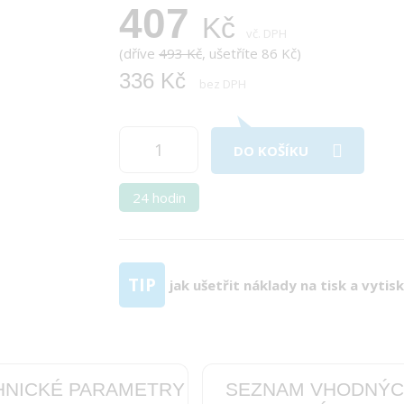
407
Kč
vč. DPH
(dříve
493 Kč
, ušetříte 86 Kč)
336 Kč
bez DPH
DO KOŠÍKU
24 hodin
TIP
jak ušetřit náklady na tisk a vytis
HNICKÉ PARAMETRY
SEZNAM VHODNÝ