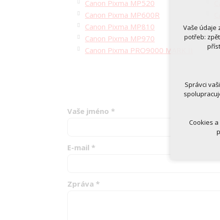
Canon Pixma MP520
C
Canon Pixma MP600R
C
Canon Pixma MP810
C
Vaše údaje 
Technická
potřeb: zpě
Canon Pixma MP970
C
nutná
přís
Canon Pixma PRO9000 MARK II
udrže
Volitelná 
analy
Správci vaš
marke
spolupracuj
Vaše jméno
*
Cookies a
p
E-mail
*
Zpráva
*