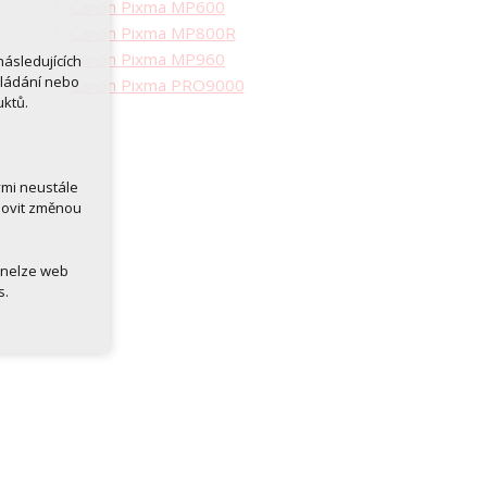
Canon Pixma MP600
Canon Pixma MP800R
Canon Pixma MP960
ásledujících
kládání nebo
Canon Pixma PRO9000
uktů.
ými neustále
novit změnou
 nelze web
s.