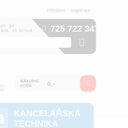
Přihlášení
Registrace
po - pá
725 722 347
8:30 - 16: 00 hod.
NÁKUPNÍ
0,–
upu
KOŠÍK
9,-
KANCELÁŘSKÁ
TECHNIKA