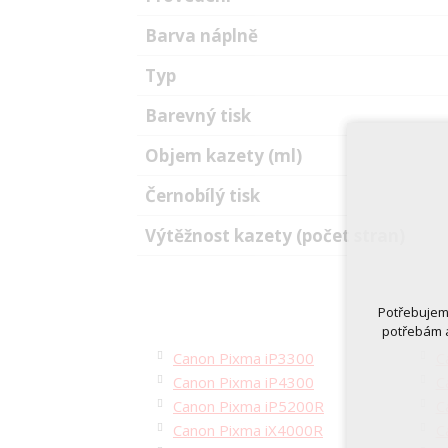
Barva náplně
Typ
Barevný tisk
Objem kazety (ml)
Černobílý tisk
Výtěžnost kazety (počet stran)
Potřebujeme
potřebám a
Canon Pixma iP3300
C
Canon Pixma iP4300
C
Canon Pixma iP5200R
C
Canon Pixma iX4000R
C