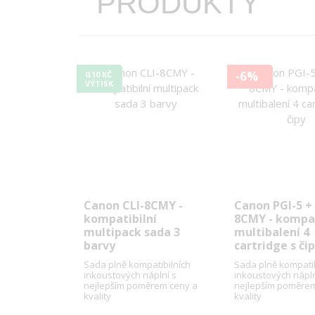
PRODUKTY
-6%
0,10 KČ
VÝTISK
Canon CLI-8CMY -
Canon PGI-5 + 
kompatibilní
8CMY - kompat
multipack sada 3
multibalení 4
barvy
cartridge s či
Sada plně kompatibilních
Sada plně kompatib
inkoustových náplní s
inkoustových nápln
nejlepším poměrem ceny a
nejlepším poměrem
kvality
kvality