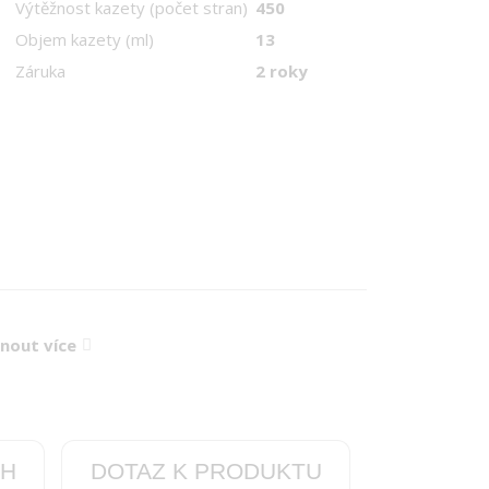
Výtěžnost kazety (počet stran)
450
Objem kazety (ml)
13
Záruka
2 roky
knout více
CH
DOTAZ K PRODUKTU