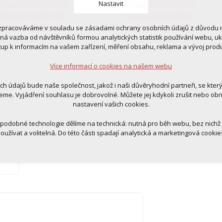
anon Pixma MP520X
Canon Pixma MP530
Nastavit
anon Pixma MP610
Canon Pixma MP800
anon Pixma MP830
Canon Pixma MP950
zpracováváme v souladu se zásadami ochrany osobních údajů z důvodu n
 cookies
tná vazba od návštěvníků formou analytických statistik používání webu, u
anon Pixma MX700
Canon Pixma MX850
 pro provozování webu
tup k informacím na vašem zařízení, měření obsahu, reklama a vývoj prod
ní kontextu stránek (session): případná přihlášení, volby jazyka, apod.
Více informací o cookies na našem webu
cookies
tická pro anonymizované vyhodnocení návštěvnosti
ich údajů bude naše společnost, jakož i naši důvěryhodní partneři, se kter
tingová cookies (Google, Ecomail, Sklik, Smartsupp, Heureka)
eme. Vyjádření souhlasu je dobrovolné. Můžete jej kdykoli zrušit nebo ob
nastavení vašich cookies.
Více informací o cookies na našem webu
 podobné technologie dělíme na technická: nutná pro běh webu, bez nichž
oužívat a volitelná. Do této části spadají analytická a marketingová cookie
Přijmout všechna cookies
Odmítnout vše