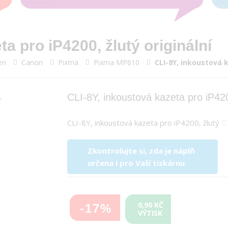
a pro iP4200, žlutý originální
en
Canon
Pixma
Pixma MP610
CLI-8Y, inkoustová k
CLI-8Y, inkoustová kazeta pro iP4200
CLI-8Y, inkoustová kazeta pro iP4200, žlutý
Zkontrolujte si, zda je náplň
určena i pro Vaší tiskárnu
0,90 KČ
-17%
VÝTISK