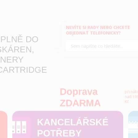
NEVÍTE SI RADY NEBO CHCETE
OBJEDNAT TELEFONICKY?
PLNĚ DO
SKÁREN,
NERY
CARTRIDGE
Doprava
při nák
nad 199
ZDARMA
Kč
KANCELÁŘSKÉ
POTŘEBY