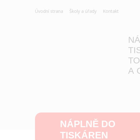
Úvodní strana
Školy a úřady
Kontakt
NÁ
TI
TO
A 
NÁPLNĚ DO
TISKÁREN