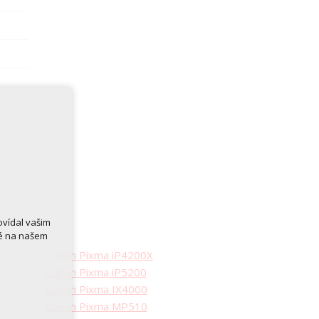
ovídal vašim
né na našem
Canon Pixma iP4200X
Canon Pixma iP5200
Canon Pixma IX4000
Canon Pixma MP510