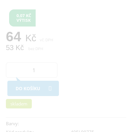
0,07 KČ
VÝTISK
64
Kč
vč. DPH
53 Kč
bez DPH
DO KOŠÍKU
skladem
Barvy: