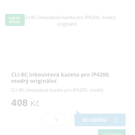
0,48 KČ
VÝTISK
CLI-8C,inkoustová kazeta pro iP4200,
modrý originální
CLI-8C,inkoustová kazeta pro iP4200, modrý
408
Kč
DO KOŠÍKU
24 hodin