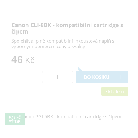
Canon CLI-8BK - kompatibilní cartridge s
čipem
Spolehlivá, plně kompatibilní inkoustová náplň s
výborným poměrem ceny a kvality
46
Kč
DO KOŠÍKU
skladem
0,18 KČ
VÝTISK