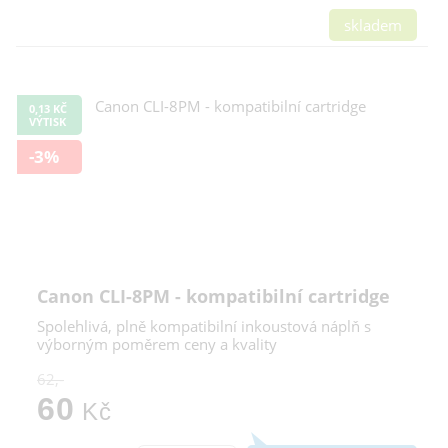
skladem
0,13 KČ
VÝTISK
-3%
Canon CLI-8PM - kompatibilní cartridge
Spolehlivá, plně kompatibilní inkoustová náplň s
výborným poměrem ceny a kvality
62,-
60
Kč