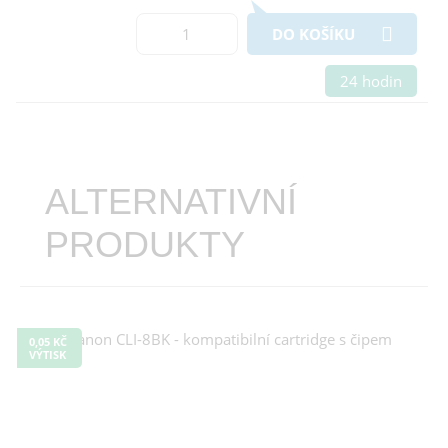
DO KOŠÍKU
24 hodin
ALTERNATIVNÍ
PRODUKTY
0,05 KČ
VÝTISK