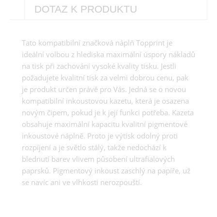
DOTAZ K PRODUKTU
Tato kompatibilní značková náplň Topprint je
ideální volbou z hlediska maximální úspory nákladů
na tisk při zachování vysoké kvality tisku. Jestli
požadujete kvalitní tisk za velmi dobrou cenu, pak
je produkt určen právě pro Vás. Jedná se o novou
kompatibilní inkoustovou kazetu, která je osazena
novým čipem, pokud je k její funkci potřeba. Kazeta
obsahuje maximální kapacitu kvalitní pigmentové
inkoustové náplně. Proto je výtisk odolný proti
rozpíjení a je světlo stálý, takže nedochází k
blednutí barev vlivem působení ultrafialových
paprsků. Pigmentový inkoust zaschlý na papíře, už
se navíc ani ve vlhkosti nerozpouští.