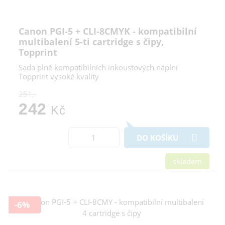
Canon PGI-5 + CLI-8CMYK - kompatibilní
multibalení 5-ti cartridge s čipy,
Topprint
Sada plně kompatibilních inkoustových náplní
Topprint vysoké kvality
251,-
242
Kč
DO KOŠÍKU
skladem
-6%