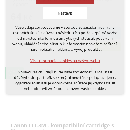
Topprint
Nastavit
64
Kč
Vaše údaje zpracováváme v souladu se zásadami ochrany
Technická cookies
osobních údajů z důvodu následujících potřeb: zpětná vazba
DO KOŠÍKU
nutná pro provozování webu
od návštěvníků formou analytických statistik používání
udržení kontextu stránek (session): případná
webu, ukládání nebo přístup k informacím na vašem zařízení,
skladem
přihlášení, volby jazyka, apod.
měření obsahu, reklama a vývoj produktů.
Volitelná cookies
Více informací o cookies na našem webu
analytická pro anonymizované vyhodnocení
návštěvnosti
0,14 KČ
Správci vašich údajů bude naše společnost, jakož i naši
marketingová cookies (Google, Ecomail, Sklik,
VÝTISK
důvěryhodní partneři, se kterými neustále spolupracujeme.
Smartsupp, Heureka)
Vyjádření souhlasu je dobrovolné. Můžete jej kdykoli zrušit
nebo obnovit změnou nastavení vašich cookies.
Více informací o cookies na našem webu
Cookies a podobné technologie dělíme na technická: nutná
pro běh webu, bez nichž nelze web používat a volitelná. Do
této části spadají analytická a marketingová cookies.
Přijmout všechna cookies
Canon CLI-8M - kompatibilní cartridge s
Odmítnout vše