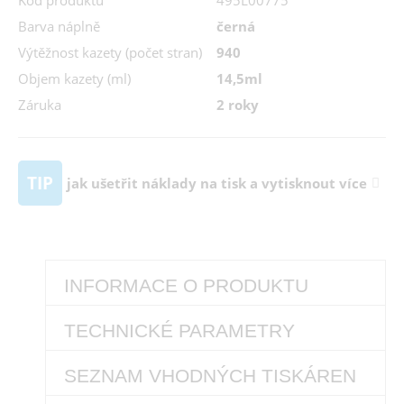
Kód produktu
495L00775
Barva náplně
černá
Výtěžnost kazety (počet stran)
940
Objem kazety (ml)
14,5ml
Záruka
2 roky
TIP
jak ušetřit náklady na tisk a vytisknout více
INFORMACE O PRODUKTU
TECHNICKÉ PARAMETRY
SEZNAM VHODNÝCH TISKÁREN