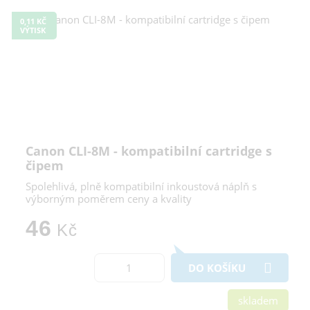
0,11 KČ
VÝTISK
Canon CLI-8M - kompatibilní cartridge s
čipem
Spolehlivá, plně kompatibilní inkoustová náplň s
výborným poměrem ceny a kvality
46
Kč
DO KOŠÍKU
skladem