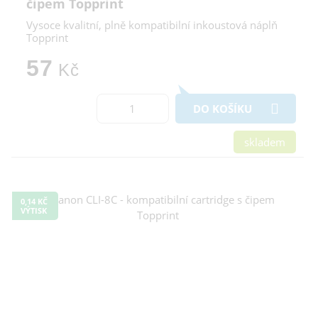
čipem Topprint
Vysoce kvalitní, plně kompatibilní inkoustová náplň
Topprint
57
Kč
DO KOŠÍKU
skladem
0,14 KČ
VÝTISK