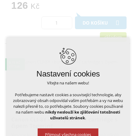
126
Kč
DO KOŠÍKU
skladem
0,15 KČ
VÝTISK
Nastavení cookies
Vítejte na našem webu!
Potřebujeme nastavit cookies a související technologie, aby
zobrazovaný obsah odpovídal vašim potřebám a vy na webu
nalezli přesně to, co potřebujete. Soubory cookies používané
na našem webu
nikdy neslouží ke zjišťování totožnosti
uživatelů stránek
.
Canon CLI-8Y - kompatibilní cartridge s
čipem Topprint
Přijmout všechna cookies
Vysoce kvalitní, plně kompatibilní inkoustová náplň