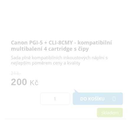
Canon PGI-5 + CLI-8CMY - kompatibilní
multibalení 4 cartridge s čipy
Sada plně kompatibilních inkoustových náplní s
nejlepším poměrem ceny a kvality
213,-
200
Kč
DO KOŠÍKU
skladem