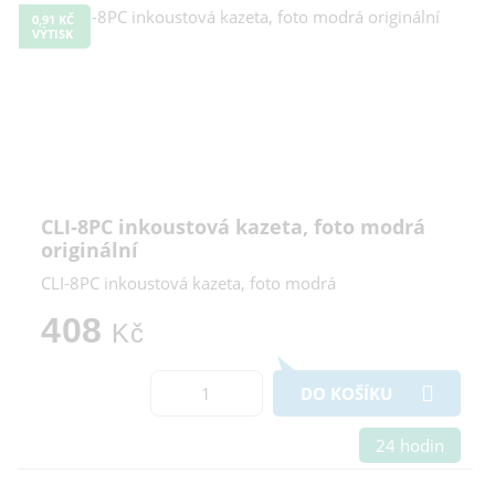
0,91 KČ
VÝTISK
CLI-8PC inkoustová kazeta, foto modrá
originální
CLI-8PC inkoustová kazeta, foto modrá
408
Kč
DO KOŠÍKU
24 hodin