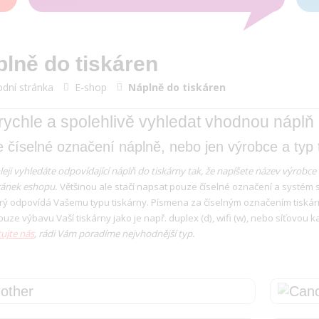
lně do tiskáren
dní stránka
E-shop
Náplně do tiskáren
rychle a spolehlivě vyhledat vhodnou náplň
 číselné označení náplně, nebo jen výrobce a typ 
leji vyhledáte odpovídající náplň do tiskárny tak, že napíšete název výrobce 
tránek eshopu.
Většinou ale stačí napsat pouze číselné označení a systém 
erý odpovídá Vašemu typu tiskárny. Písmena za číselným označením tiskár
ouze výbavu Vaší tiskárny jako je např. duplex (d), wifi (w), nebo síťovou ka
ujte nás
, rádi Vám poradíme nejvhodnější typ.