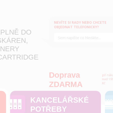
NEVÍTE SI RADY NEBO CHCETE
OBJEDNAT TELEFONICKY?
PLNĚ DO
SKÁREN,
NERY
CARTRIDGE
Doprava
při nák
nad 199
ZDARMA
Kč
KANCELÁŘSKÉ
POTŘEBY