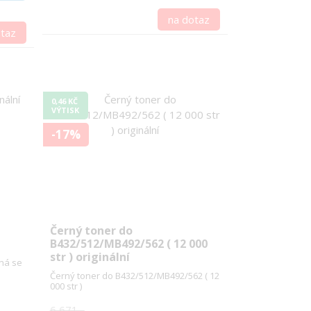
na dotaz
otaz
0,46 KČ
VÝTISK
-17%
Černý toner do
B432/512/MB492/562 ( 12 000
str ) originální
dná se
Černý toner do B432/512/MB492/562 ( 12
000 str )
6 671,-