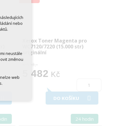
ásledujících
kládání nebo
uktů.
Xerox Toner Magenta pro
r)
WC7120/7220 (15.000 str)
originální
ými neustále
novit změnou
6 633,-
5 482
Kč
 nelze web
s.
DO KOŠÍKU
odin
24 hodin