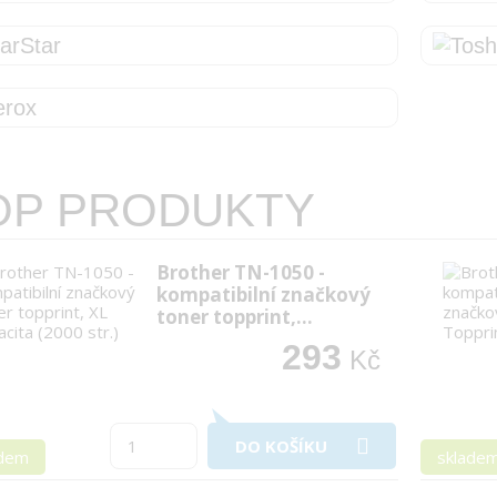
Star
OP PRODUKTY
Brother TN-1050 -
kompatibilní značkový
toner topprint,…
293
Kč
DO KOŠÍKU
adem
sklade