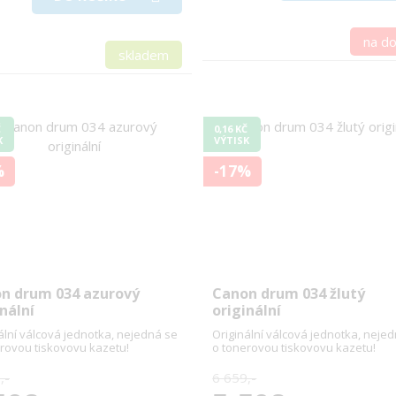
na d
skladem
Č
0,16 KČ
K
VÝTISK
%
-17%
n drum 034 azurový
Canon drum 034 žlutý
nální
originální
ální válcová jednotka, nejedná se
Originální válcová jednotka, neje
rovou tiskovovu kazetu!
o tonerovou tiskovovu kazetu!
,-
6 659,-