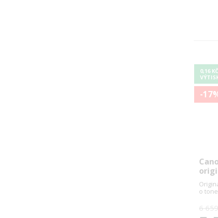
0,16 K
VÝTIS
-17
Cano
origi
Origin
o tone
6 659