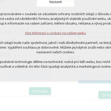
Nastavit
zpracováváme v souladu se zásadami ochrany osobních údajů z důvodu n
 cookies
tná vazba od návštěvníků formou analytických statistik používání webu, u
 pro provozování webu
tup k informacím na vašem zařízení, měření obsahu, reklama a vývoj prod
ní kontextu stránek (session): případná přihlášení, volby jazyka, apod.
n CRG 724 H originální
Xerox Toner Yellow pro
Více informací o cookies na našem webu
cookies
WC7120/WC7200 (15.000 st
 CRG 724 H
tická pro anonymizované vyhodnocení návštěvnosti
originální
ich údajů bude naše společnost, jakož i naši důvěryhodní partneři, se kter
tingová cookies (Google, Ecomail, Sklik, Smartsupp, Heureka)
,-
eme. Vyjádření souhlasu je dobrovolné. Můžete jej kdykoli zrušit nebo ob
6 633,-
nastavení vašich cookies.
459
Kč
Více informací o cookies na našem webu
5 482
Kč
 podobné technologie dělíme na technická: nutná pro běh webu, bez nichž
oužívat a volitelná. Do této části spadají analytická a marketingová cookie
Přijmout všechna cookies
DO KOŠÍKU
DO KOŠÍKU
Odmítnout vše
24 hodin
24 h