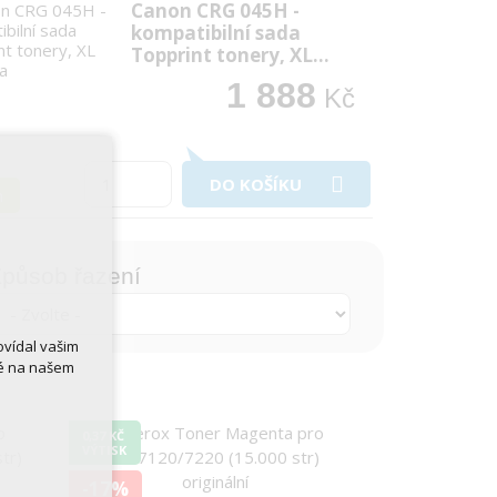
Canon CRG 045H -
kompatibilní sada
Topprint tonery, XL…
1 888
Kč
DO KOŠÍKU
m
působ řazení
ovídal vašim
né na našem
0,37 KČ
VÝTISK
-17%