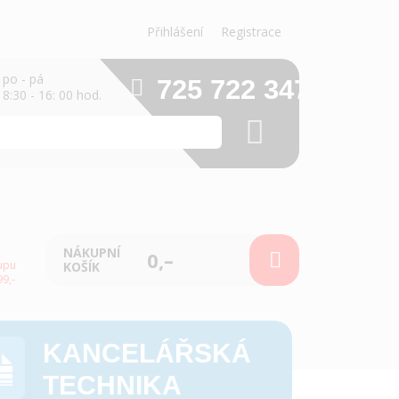
Přihlášení
Registrace
po - pá
725 722 347
8:30 - 16: 00 hod.
NÁKUPNÍ
0,–
upu
KOŠÍK
9,-
KANCELÁŘSKÁ
TECHNIKA