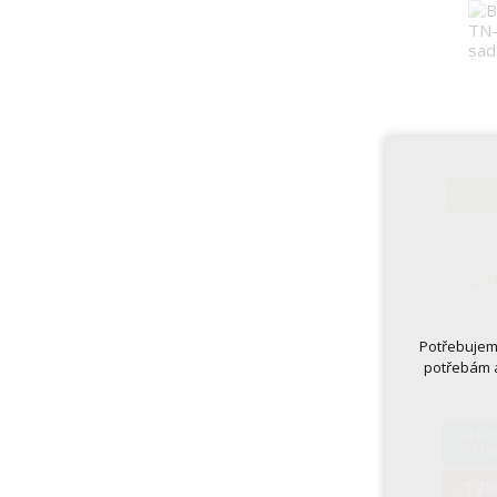
skl
S
Potřebujeme
potřebám a
0,44 K
VÝTIS
-17