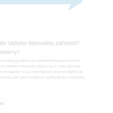
 do Vašeho tiskového zařízení?
tiskárny?
a číselný typ tiskárny do vyhledávacího pole ve vrchní
sám nabídne relevantní odkazy. Vy si z nich vyberete
ny nemají vliv na správné nalezení vhodné náplně, ale
rtu (n), popř. jejich kombinaci.
V případě, že si nejste jisti,