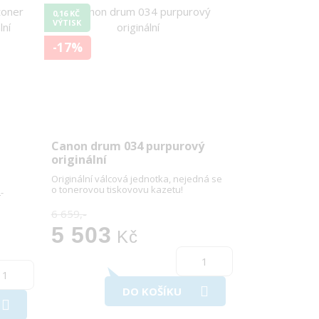
0,16 KČ
VÝTISK
-17%
Canon drum 034 purpurový
originální
Originální válcová jednotka, nejedná se
o tonerovou tiskovovu kazetu!
-
6 659,-
5 503
Kč
DO KOŠÍKU