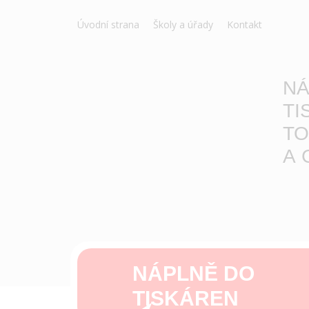
Úvodní strana
Školy a úřady
Kontakt
NÁ
TI
TO
A 
NÁPLNĚ DO
TISKÁREN