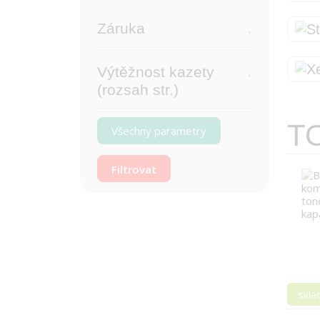
Záruka
Výtěžnost kazety
(rozsah str.)
T
Všechny parametry
skl