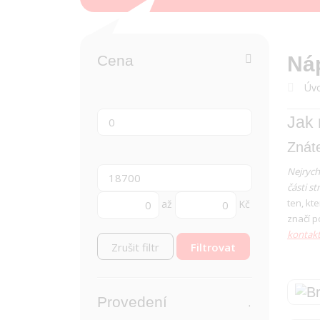
Cena
Náp
Úvo
Jak 
Znáte
Nejrych
části s
ten, kt
až
Kč
značí p
kontakt
Zrušit filtr
Provedení