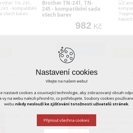
Brother TN-241, TN-
245 - kompatibilní sada
všech barev
982
Kč
DO KOŠÍKU
adem
sklade
Nastavení cookies
Z
KLADEM
Vítejte na našem webu!
 nastavit cookies a související technologie, aby zobrazovaný obsah odp
 vy na webu nalezli přesně to, co potřebujete. Soubory cookies používa
webu
nikdy neslouží ke zjišťování totožnosti uživatelů stránek
.
Č
0,37 KČ
Přijmout všechna cookies
K
VÝTISK
%
-17%