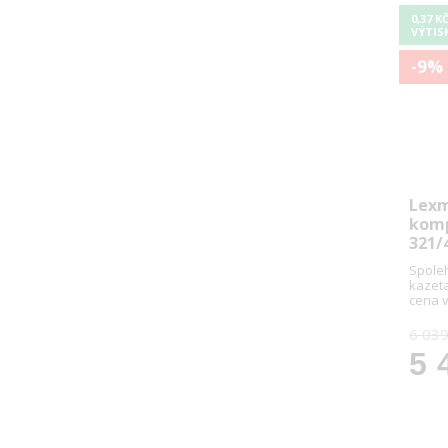
0,37 K
VÝTIS
-9%
Lexm
komp
321/
Spoleh
kazet
cena 
6 039
5 