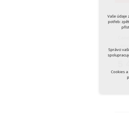
Vaše údaje 
Technická
potřeb: zpě
nutná
přís
udrže
Cano
Volitelná 
Canon
analy
Správci vaš
marke
6 605
spolupracuj
5 
Cookies a
p