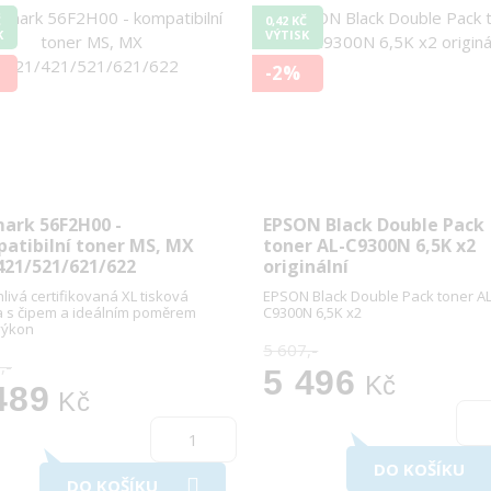
Č
0,42 KČ
K
VÝTISK
-2%
ark 56F2H00 -
EPSON Black Double Pack
atibilní toner MS, MX
toner AL-C9300N 6,5K x2
421/521/621/622
originální
livá certifikovaná XL tisková
EPSON Black Double Pack toner AL
a s čipem a ideálním poměrem
C9300N 6,5K x2
výkon
5 607,-
,-
5 496
Kč
489
Kč
DO KOŠÍKU
DO KOŠÍKU