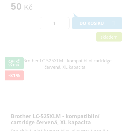
50
Kč
DO KOŠÍKU
skladem
0,04 KČ
VÝTISK
-31%
Brother LC-525XLM - kompatibilní
cartridge červená, XL kapacita
Spolehlivá, plně kompatibilní inkoustová náplň s