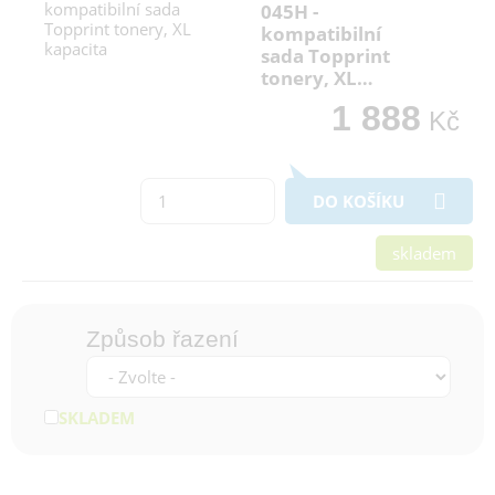
045H -
kompatibilní
sada Topprint
tonery, XL…
1 888
Kč
DO KOŠÍKU
skladem
Způsob řazení
SKLADEM