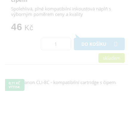
Spolehlivá, plně kompatibilní inkoustová náplň s
výborným poměrem ceny a kvality
46
Kč
DO KOŠÍKU
skladem
0,11 KČ
VÝTISK