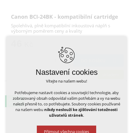
Canon BCI-24BK - kompatibilní cartridge
Spolehlivá, plně kompatibilní inkoustová náplň s
výborným poměrem ceny a kvality
46
Kč
DO KOŠÍKU
Nastavení cookies
skladem
Vítejte na našem webu!
Potřebujeme nastavit cookies a související technologie, aby
zobrazovaný obsah odpovídal vašim potřebám a vy na webu
0,13 KČ
VÝTISK
nalezli přesně to, co potřebujete. Soubory cookies používané
na našem webu
nikdy neslouží ke zjišťování totožnosti
uživatelů stránek
.
Přijmout všechna cookies