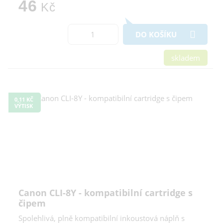
46
Kč
DO KOŠÍKU
skladem
0,11 KČ
VÝTISK
Canon CLI-8Y - kompatibilní cartridge s
čipem
Spolehlivá, plně kompatibilní inkoustová náplň s