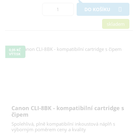
DO KOŠÍKU
skladem
0,05 KČ
VÝTISK
Canon CLI-8BK - kompatibilní cartridge s
čipem
Spolehlivá, plně kompatibilní inkoustová náplň s
výborným poměrem ceny a kvality