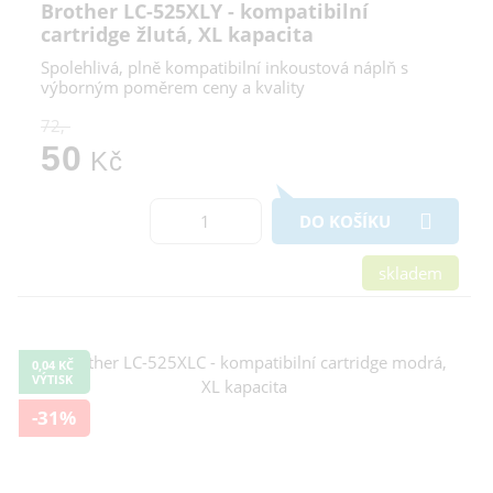
Brother LC-525XLY - kompatibilní
cartridge žlutá, XL kapacita
Spolehlivá, plně kompatibilní inkoustová náplň s
výborným poměrem ceny a kvality
72,-
50
Kč
DO KOŠÍKU
skladem
0,04 KČ
VÝTISK
-31%