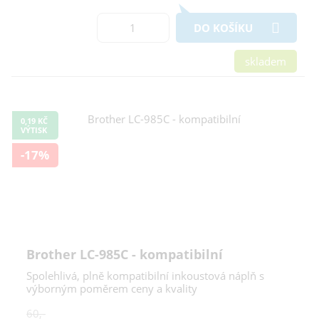
DO KOŠÍKU
skladem
0,19 KČ
VÝTISK
-17%
Brother LC-985C - kompatibilní
Spolehlivá, plně kompatibilní inkoustová náplň s
výborným poměrem ceny a kvality
60,-