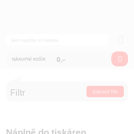
0,–
NÁKUPNÍ KOŠÍK
Filtr
Zobrazit filtr
Náplně do tiskáren