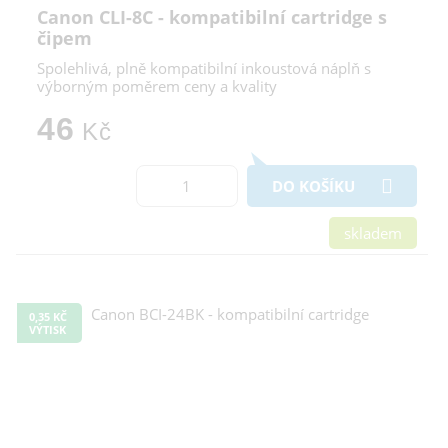
Canon CLI-8C - kompatibilní cartridge s
čipem
Spolehlivá, plně kompatibilní inkoustová náplň s
výborným poměrem ceny a kvality
46
Kč
DO KOŠÍKU
skladem
0,35 KČ
VÝTISK