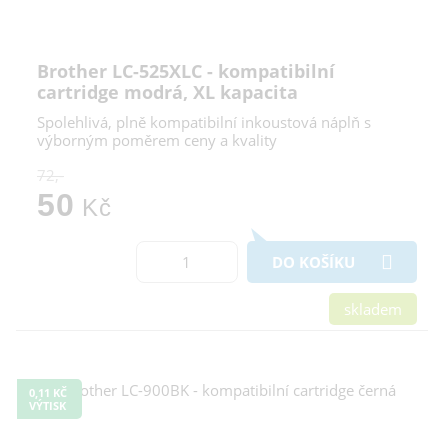
Brother LC-525XLC - kompatibilní
cartridge modrá, XL kapacita
Spolehlivá, plně kompatibilní inkoustová náplň s
výborným poměrem ceny a kvality
72,-
50
Kč
DO KOŠÍKU
skladem
0,11 KČ
VÝTISK