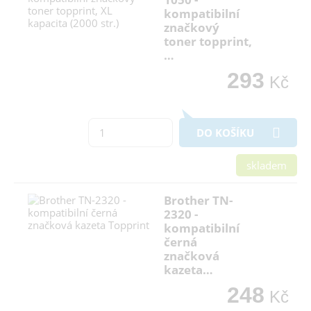
kompatibilní
značkový
toner topprint,
…
293
Kč
DO KOŠÍKU
skladem
Brother TN-
2320 -
kompatibilní
černá
značková
kazeta…
248
Kč