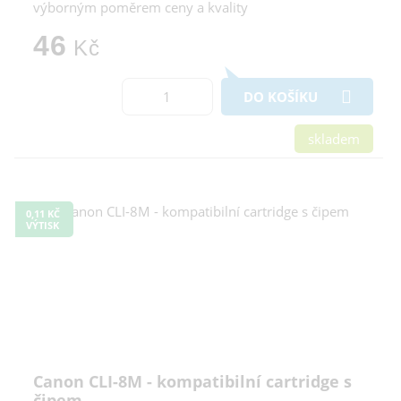
výborným poměrem ceny a kvality
46
Kč
DO KOŠÍKU
skladem
0,11 KČ
VÝTISK
Canon CLI-8M - kompatibilní cartridge s
čipem