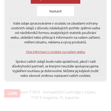
Nastavit
Brother LC-900Y - kompatibilní cartridge
žlutá
Vaše údaje zpracováváme v souladu se zásadami ochrany
Technická cookies
osobních údajů z důvodu následujících potřeb: zpětná vazba
nutná pro provozování webu
Spolehlivá, plně kompatibilní inkoustová náplň s
od návštěvníků formou analytických statistik používání
výborným poměrem ceny a kvality
udržení kontextu stránek (session): případná
webu, ukládání nebo přístup k informacím na vašem zařízení,
přihlášení, volby jazyka, apod.
měření obsahu, reklama a vývoj produktů.
50
Kč
Volitelná cookies
Více informací o cookies na našem webu
analytická pro anonymizované vyhodnocení
návštěvnosti
DO KOŠÍKU
Správci vašich údajů bude naše společnost, jakož i naši
marketingová cookies (Google, Ecomail, Sklik,
důvěryhodní partneři, se kterými neustále spolupracujeme.
Smartsupp, Heureka)
Vyjádření souhlasu je dobrovolné. Můžete jej kdykoli zrušit
skladem
nebo obnovit změnou nastavení vašich cookies.
Více informací o cookies na našem webu
Cookies a podobné technologie dělíme na technická: nutná
pro běh webu, bez nichž nelze web používat a volitelná. Do
-23%
této části spadají analytická a marketingová cookies.
Přijmout všechna cookies
Odmítnout vše