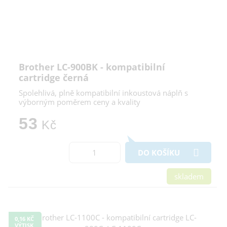
Brother LC-900BK - kompatibilní
cartridge černá
Spolehlivá, plně kompatibilní inkoustová náplň s
výborným poměrem ceny a kvality
53
Kč
DO KOŠÍKU
skladem
0,16 KČ
VÝTISK