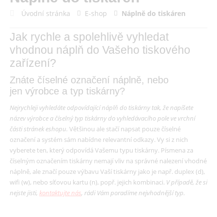
Úvodní stránka
E-shop
Náplně do tiskáren
Jak rychle a spolehlivě vyhledat
vhodnou náplň do Vašeho tiskového
zařízení?
Znáte číselné označení náplně, nebo
jen výrobce a typ tiskárny?
Nejrychleji vyhledáte odpovídající náplň do tiskárny tak, že napíšete
název výrobce a číselný typ tiskárny do vyhledávacího pole ve vrchní
části stránek eshopu.
Většinou ale stačí napsat pouze číselné
označení a systém sám nabídne relevantní odkazy. Vy si z nich
vyberete ten, který odpovídá Vašemu typu tiskárny. Písmena za
číselným označením tiskárny nemají vliv na správné nalezení vhodné
náplně, ale značí pouze výbavu Vaší tiskárny jako je např. duplex (d),
wifi (w), nebo síťovou kartu (n), popř. jejich kombinaci.
V případě, že si
nejste jisti,
kontaktujte nás
, rádi Vám poradíme nejvhodnější typ.