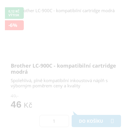
0,12 KČ
VÝTISK
-6%
Brother LC-900C - kompatibilní cartridge
modrá
Spolehlivá, plně kompatibilní inkoustová náplň s
výborným poměrem ceny a kvality
49,-
46
Kč
DO KOŠÍKU