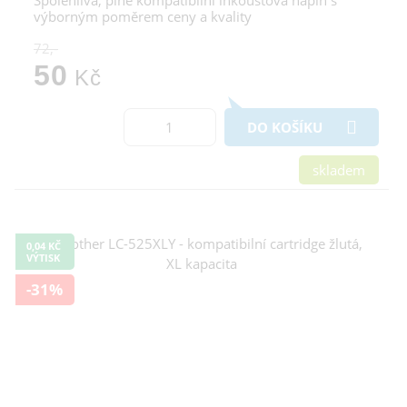
výborným poměrem ceny a kvality
72,-
50
Kč
DO KOŠÍKU
skladem
0,04 KČ
VÝTISK
-31%