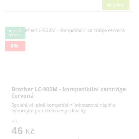
skladem
0,12 KČ
VÝTISK
-6%
Brother LC-900M - kompatibilní cartridge
červená
Spolehlivá, plně kompatibilní inkoustová náplň s
výborným poměrem ceny a kvality
49,-
46
Kč