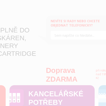
NEVÍTE SI RADY NEBO CHCETE
OBJEDNAT TELEFONICKY?
PLNĚ DO
SKÁREN,
NERY
CARTRIDGE
Doprava
při nák
nad 199
ZDARMA
Kč
KANCELÁŘSKÉ
POTŘEBY