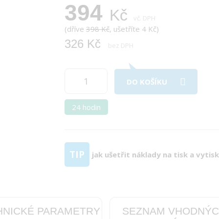
394
Kč
vč. DPH
(dříve
398 Kč
, ušetříte 4 Kč)
326 Kč
bez DPH
DO KOŠÍKU
24 hodin
TIP
jak ušetřit náklady na tisk a vytis
HNICKÉ PARAMETRY
SEZNAM VHODNÝ