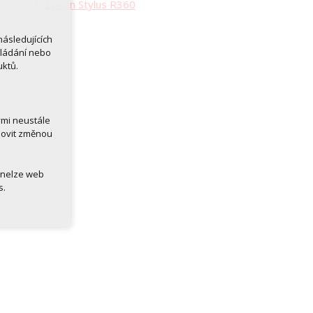
Epson Stylus R360
ásledujících
kládání nebo
uktů.
ými neustále
novit změnou
 nelze web
s.