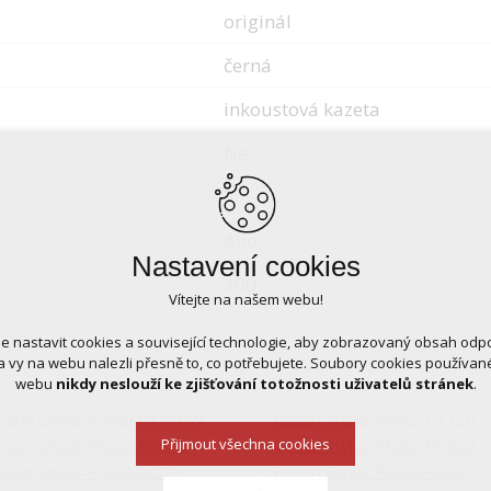
originál
černá
inkoustová kazeta
Ne
7
Ano
Nastavení cookies
300
Vítejte na našem webu!
 nastavit cookies a související technologie, aby zobrazovaný obsah odp
 vy na webu nalezli přesně to, co potřebujete. Soubory cookies používa
webu
nikdy neslouží ke zjišťování totožnosti uživatelů stránek
.
pson Stylus Photo PX710W
Epson Stylus Photo PX720
pson Stylus Photo PX810
Epson Stylus Photo PX820
Přijmout všechna cookies
pson Stylus Photo R285
Epson Stylus Photo R360