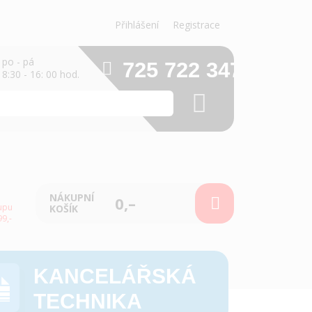
Přihlášení
Registrace
po - pá
725 722 347
8:30 - 16: 00 hod.
NÁKUPNÍ
0,–
upu
KOŠÍK
9,-
KANCELÁŘSKÁ
TECHNIKA