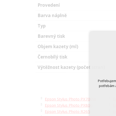
Provedení
Barva náplně
Typ
Barevný tisk
Objem kazety (ml)
Černobílý tisk
Výtěžnost kazety (počet stran)
Potřebujeme
potřebám a
Epson Stylus Photo PX700W
E
Epson Stylus Photo PX800
E
Epson Stylus Photo R265
E