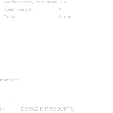
Výtěžnost kazety (počet stran)
300
Objem kazety (ml)
7
Záruka
2 roky
knout více
CH
DOTAZ K PRODUKTU