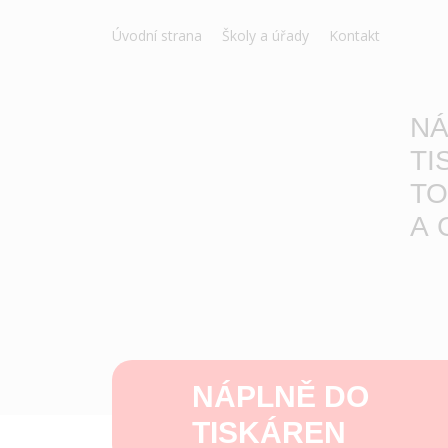
Úvodní strana
Školy a úřady
Kontakt
NÁ
TI
TO
A 
NÁPLNĚ DO
TISKÁREN