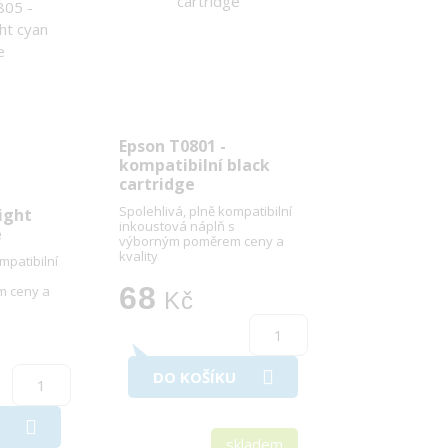
Epson T0801 -
kompatibilní black
cartridge
Spolehlivá, plně kompatibilní
ight
inkoustová náplň s
e
výborným poměrem ceny a
kvality
mpatibilní
s
68
 ceny a
Kč
DO KOŠÍKU
skladem