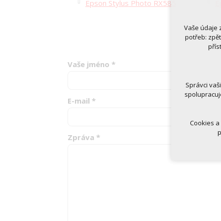
Epson Stylus Photo RX585
E
Vaše údaje 
Technická
potřeb: zpě
nutná
přís
udrže
Vaše jméno
*
Volitelná 
analy
Správci vaš
marke
spolupracuj
E-mail
*
Cookies a
p
Zpráva
*