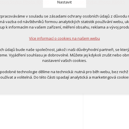
pson Stylus Photo RX595
Epson Stylus Photo RX685
Nastavit
zpracováváme v souladu se zásadami ochrany osobních údajů z důvodu n
 cookies
tná vazba od návštěvníků formou analytických statistik používání webu, u
 pro provozování webu
tup k informacím na vašem zařízení, měření obsahu, reklama a vývoj prod
ní kontextu stránek (session): případná přihlášení, volby jazyka, apod.
Více informací o cookies na našem webu
cookies
tická pro anonymizované vyhodnocení návštěvnosti
ich údajů bude naše společnost, jakož i naši důvěryhodní partneři, se kter
tingová cookies (Google, Ecomail, Sklik, Smartsupp, Heureka)
eme. Vyjádření souhlasu je dobrovolné. Můžete jej kdykoli zrušit nebo ob
nastavení vašich cookies.
Více informací o cookies na našem webu
 podobné technologie dělíme na technická: nutná pro běh webu, bez nichž
oužívat a volitelná. Do této části spadají analytická a marketingová cookie
Přijmout všechna cookies
Odmítnout vše