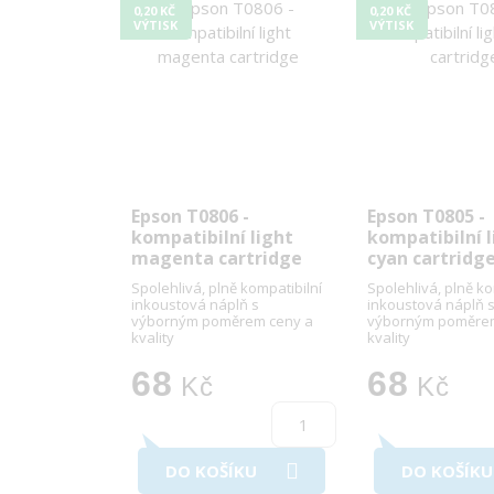
0,20 KČ
0,20 KČ
VÝTISK
VÝTISK
Epson T0806 -
Epson T0805 -
kompatibilní light
kompatibilní l
magenta cartridge
cyan cartridg
Spolehlivá, plně kompatibilní
Spolehlivá, plně ko
inkoustová náplň s
inkoustová náplň 
výborným poměrem ceny a
výborným poměrem
kvality
kvality
68
68
Kč
Kč
DO KOŠÍKU
DO KOŠÍKU