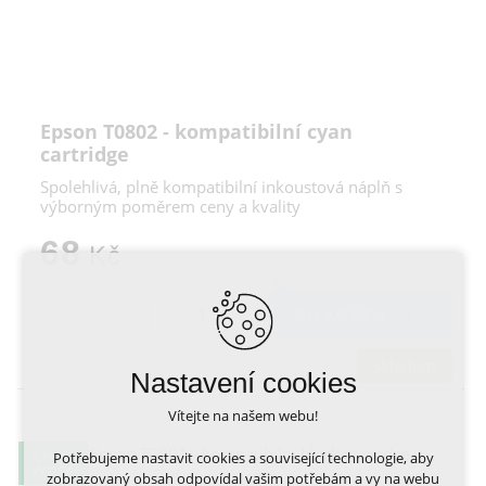
Epson T0802 - kompatibilní cyan
cartridge
Spolehlivá, plně kompatibilní inkoustová náplň s
výborným poměrem ceny a kvality
68
Kč
DO KOŠÍKU
skladem
Nastavení cookies
Vítejte na našem webu!
Potřebujeme nastavit cookies a související technologie, aby
0,19 KČ
VÝTISK
zobrazovaný obsah odpovídal vašim potřebám a vy na webu