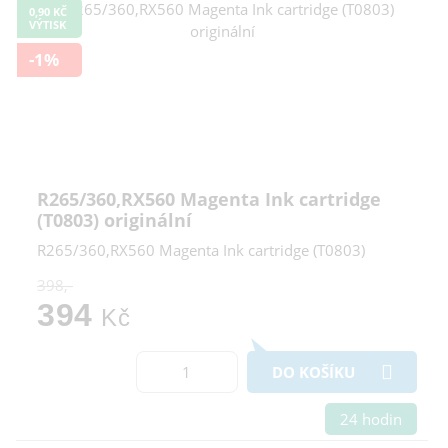
Cookies a podobné technologie dělíme na technická: nutná
0,90 KČ
pro běh webu, bez nichž nelze web používat a volitelná. Do
VÝTISK
této části spadají analytická a marketingová cookies.
Přijmout všechna cookies
-1%
Odmítnout vše
R265/360,RX560 Magenta Ink cartridge
(T0803) originální
R265/360,RX560 Magenta Ink cartridge (T0803)
398,-
394
Kč
DO KOŠÍKU
24 hodin