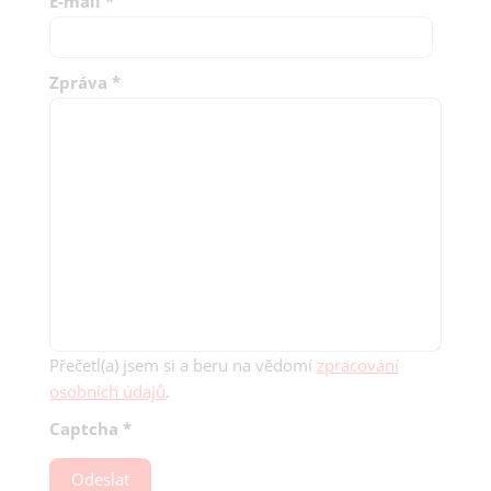
E-mail
*
Zpráva
*
Přečetl(a) jsem si a beru na vědomí
zpracování
osobních údajů
.
Captcha
*
Odeslat