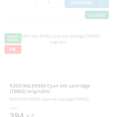
DO KOŠÍKU
24 hodin
0,44 KČ
VÝTISK
-1%
R265/360,RX560 Cyan Ink cartridge
(T0802) originální
R265/360,RX560 Cyan Ink cartridge (T0802)
398,-
394
Kč