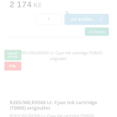
2 174
Kč
DO KOŠÍKU
24 hodin
0,96 KČ
VÝTISK
-1%
R265/360,RX560 Lt. Cyan Ink cartridge
(T0805) originální
R265/360,RX560 Lt. Cyan Ink cartridge (T0805)