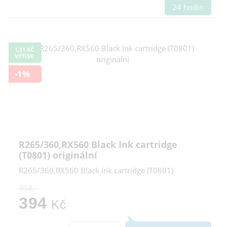
24 hodin
1,31 KČ
VÝTISK
-1%
R265/360,RX560 Black Ink cartridge
(T0801) originální
R265/360,RX560 Black Ink cartridge (T0801)
398,-
394
Kč