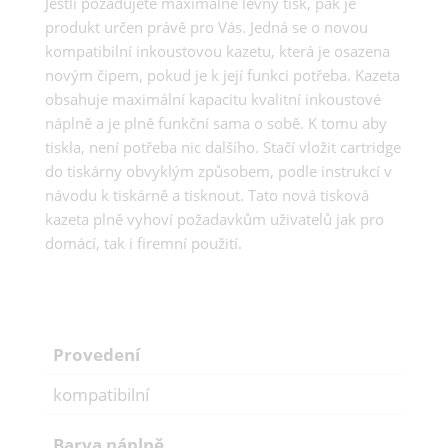
Jestli požadujete maximálně levný tisk, pak je
produkt určen právě pro Vás. Jedná se o novou
kompatibilní inkoustovou kazetu, která je osazena
novým čipem, pokud je k její funkci potřeba. Kazeta
obsahuje maximální kapacitu kvalitní inkoustové
náplně a je plně funkční sama o sobě. K tomu aby
tiskla, není potřeba nic dalšího. Stačí vložit cartridge
do tiskárny obvyklým způsobem, podle instrukcí v
návodu k tiskárně a tisknout. Tato nová tisková
kazeta plně vyhoví požadavkům uživatelů jak pro
domácí, tak i firemní použití.
Provedení
kompatibilní
Barva náplně