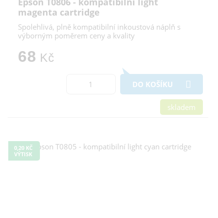
Epson T0806 - kompatibilní light
magenta cartridge
Spolehlivá, plně kompatibilní inkoustová náplň s
výborným poměrem ceny a kvality
68
Kč
DO KOŠÍKU
skladem
0,20 KČ
VÝTISK