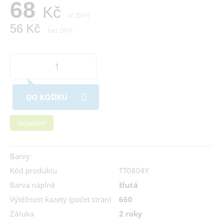
68
Kč
vč. DPH
56 Kč
bez DPH
DO KOŠÍKU
skladem
Barvy:
Kód produktu
TT0804Y
Barva náplně
žlutá
Výtěžnost kazety (počet stran)
660
Záruka
2 roky