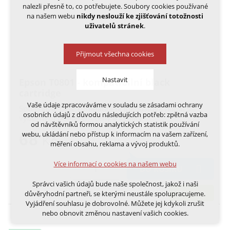
nalezli přesně to, co potřebujete. Soubory cookies používané
na našem webu
nikdy neslouží ke zjišťování totožnosti
uživatelů stránek
.
Přijmout všechna cookies
Nastavit
Epson T0801 - kompatibilní black
cartridge
Vaše údaje zpracováváme v souladu se zásadami ochrany
Spolehlivá, plně kompatibilní inkoustová náplň s
Technická cookies
osobních údajů z důvodu následujících potřeb: zpětná vazba
výborným poměrem ceny a kvality
nutná pro provozování webu
od návštěvníků formou analytických statistik používání
udržení kontextu stránek (session): případná
webu, ukládání nebo přístup k informacím na vašem zařízení,
68
Kč
přihlášení, volby jazyka, apod.
měření obsahu, reklama a vývoj produktů.
Volitelná cookies
Více informací o cookies na našem webu
DO KOŠÍKU
analytická pro anonymizované vyhodnocení
návštěvnosti
Správci vašich údajů bude naše společnost, jakož i naši
marketingová cookies (Google, Ecomail, Sklik,
skladem
důvěryhodní partneři, se kterými neustále spolupracujeme.
Smartsupp, Heureka)
Vyjádření souhlasu je dobrovolné. Můžete jej kdykoli zrušit
nebo obnovit změnou nastavení vašich cookies.
Více informací o cookies na našem webu