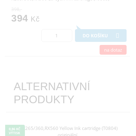
398,-
394
Kč
DO KOŠÍKU
na dotaz
ALTERNATIVNÍ
PRODUKTY
0,86 KČ
VÝTISK