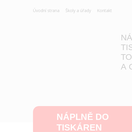
Úvodní strana
Školy a úřady
Kontakt
NÁ
TI
TO
A 
NÁPLNĚ DO
TISKÁREN