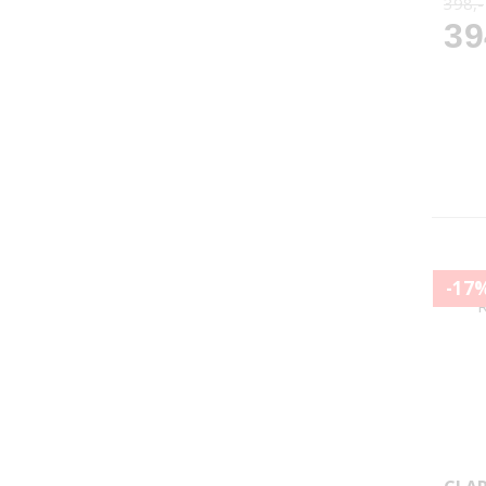
398,-
39
-17