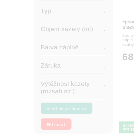
Typ
Epso
blac
Objem kazety (ml)
Spoleh
náplň
kvality
Barva náplně
68
Záruka
Výtěžnost kazety
(rozsah str.)
Všechny parametry
0,10 K
VÝTIS