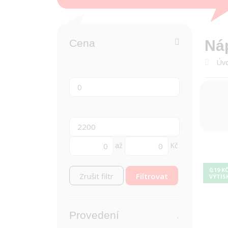
Cena
Náp
Úvo
až
Kč
0,19 K
Zrušit filtr
VÝTIS
Provedení