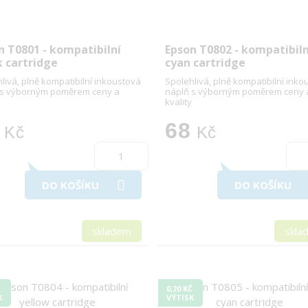
n T0801 - kompatibilní
Epson T0802 - kompatibiln
k cartridge
cyan cartridge
livá, plně kompatibilní inkoustová
Spolehlivá, plně kompatibilní inko
 s výborným poměrem ceny a
náplň s výborným poměrem ceny 
kvality
68
Kč
Kč
DO KOŠÍKU
DO KOŠÍKU
skladem
skla
Č
0,20 KČ
K
VÝTISK