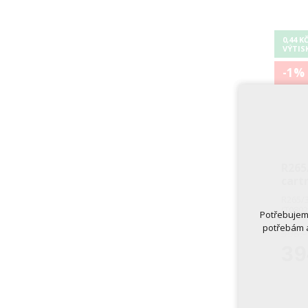
0,44 K
VÝTIS
-1%
R265
cart
R265/3
(T0802
Potřebujeme
potřebám a
398,-
39