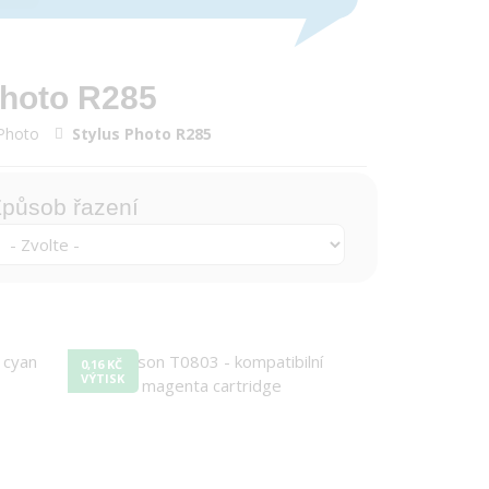
Photo R285
 Photo
Stylus Photo R285
působ řazení
0,16 KČ
VÝTISK