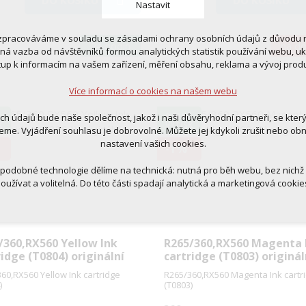
Nastavit
zpracováváme v souladu se zásadami ochrany osobních údajů z důvodu n
24 hodin
na d
 cookies
tná vazba od návštěvníků formou analytických statistik používání webu, u
 pro provozování webu
tup k informacím na vašem zařízení, měření obsahu, reklama a vývoj prod
ní kontextu stránek (session): případná přihlášení, volby jazyka, apod.
Více informací o cookies na našem webu
cookies
tická pro anonymizované vyhodnocení návštěvnosti
Č
0,90 KČ
ich údajů bude naše společnost, jakož i naši důvěryhodní partneři, se kter
tingová cookies (Google, Ecomail, Sklik, Smartsupp, Heureka)
K
VÝTISK
eme. Vyjádření souhlasu je dobrovolné. Můžete jej kdykoli zrušit nebo ob
nastavení vašich cookies.
-1%
Více informací o cookies na našem webu
 podobné technologie dělíme na technická: nutná pro běh webu, bez nichž
oužívat a volitelná. Do této části spadají analytická a marketingová cookie
Přijmout všechna cookies
Odmítnout vše
/360,RX560 Yellow Ink
R265/360,RX560 Magenta 
ridge (T0804) originální
cartridge (T0803) originál
60,RX560 Yellow Ink cartridge
R265/360,RX560 Magenta Ink cartr
)
(T0803)