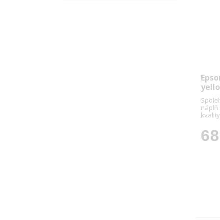
Epso
yell
Spoleh
náplň
kvality
68