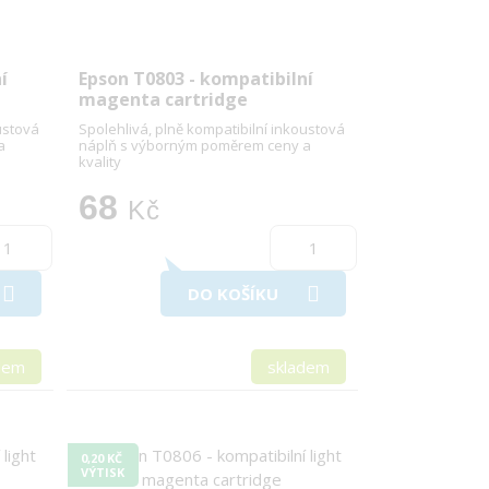
í
Epson T0803 - kompatibilní
magenta cartridge
ustová
Spolehlivá, plně kompatibilní inkoustová
a
náplň s výborným poměrem ceny a
kvality
68
Kč
DO KOŠÍKU
dem
skladem
0,20 KČ
VÝTISK