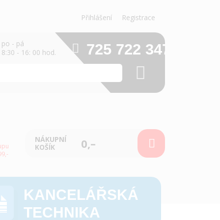
Přihlášení
Registrace
po - pá
725 722 347
8:30 - 16: 00 hod.
NÁKUPNÍ
0,–
upu
KOŠÍK
9,-
KANCELÁŘSKÁ
TECHNIKA