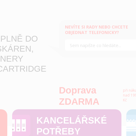
NEVÍTE SI RADY NEBO CHCETE
OBJEDNAT TELEFONICKY?
PLNĚ DO
SKÁREN,
NERY
CARTRIDGE
Doprava
při nák
nad 199
ZDARMA
Kč
KANCELÁŘSKÉ
POTŘEBY