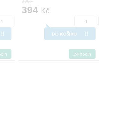
398,-
394
Kč
DO KOŠÍKU
odin
24 hodin