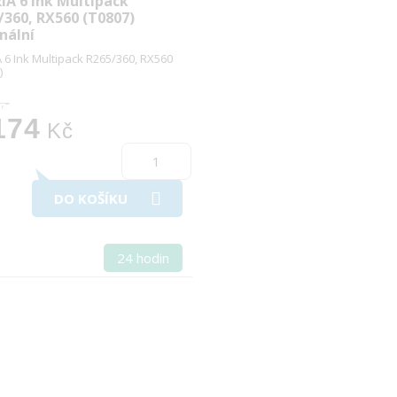
IA 6 Ink Multipack
/360, RX560 (T0807)
nální
 6 Ink Multipack R265/360, RX560
)
,-
174
Kč
DO KOŠÍKU
24 hodin