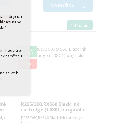
DO KOŠÍKU
ásledujících
otaz
kládání nebo
24 hodin
uktů.
1,31 KČ
ými neustále
VÝTISK
novit změnou
-1%
 nelze web
s.
Ink
R265/360,RX560 Black Ink
ní
cartridge (T0801) originální
idge
R265/360,RX560 Black Ink cartridge
(T0801)