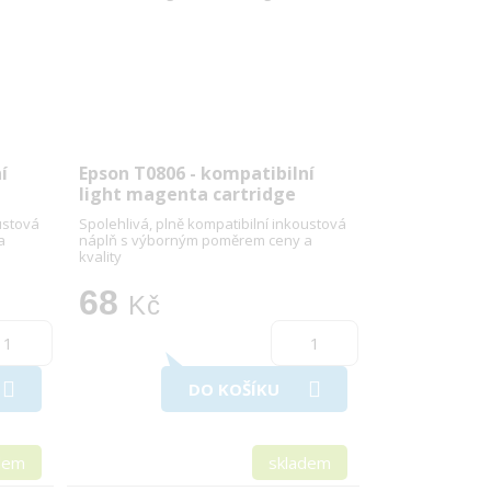
í
Epson T0806 - kompatibilní
light magenta cartridge
ustová
Spolehlivá, plně kompatibilní inkoustová
a
náplň s výborným poměrem ceny a
kvality
68
Kč
DO KOŠÍKU
dem
skladem