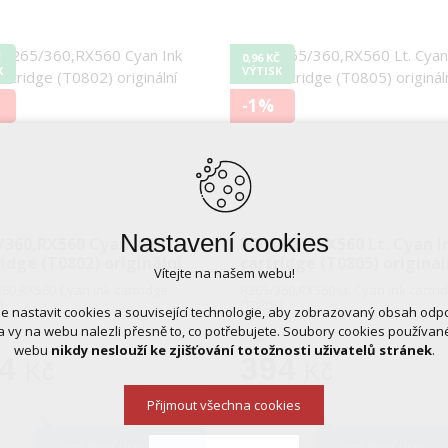
Č
0,96 KČ
K
VÝTISK
-1%
Nastavení cookies
/360,RX560 Cyan Ink
R265/360,RX560 Lt. Cyan I
ridge (T0802) originální
cartridge (T0805) originál
Vítejte na našem webu!
60,RX560 Cyan Ink cartridge
R265/360,RX560 Lt. Cyan Ink cartri
)
(T0805)
 nastavit cookies a související technologie, aby zobrazovaný obsah odp
 vy na webu nalezli přesně to, co potřebujete. Soubory cookies používa
398,-
webu
nikdy neslouží ke zjišťování totožnosti uživatelů stránek
.
4
394
Kč
Kč
Přijmout všechna cookies
DO KOŠÍKU
DO KOŠÍKU