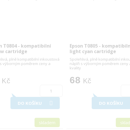
n T0804 - kompatibilní
Epson T0805 - kompatibiln
ow cartridge
light cyan cartridge
livá, plně kompatibilní inkoustová
Spolehlivá, plně kompatibilní inko
 s výborným poměrem ceny a
náplň s výborným poměrem ceny 
kvality
68
Kč
Kč
DO KOŠÍKU
DO KOŠÍKU
skladem
skla