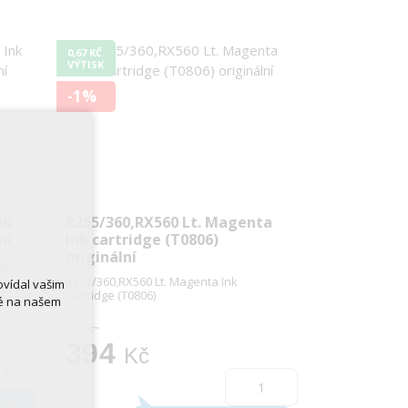
0,67 KČ
VÝTISK
-1%
nk
R265/360,RX560 Lt. Magenta
ní
Ink cartridge (T0806)
originální
dge
R265/360,RX560 Lt. Magenta Ink
ovídal vašim
cartridge (T0806)
né na našem
398,-
394
Kč