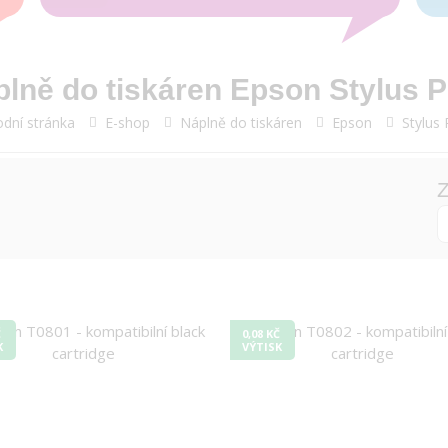
lně do tiskáren Epson Stylus 
dní stránka
E-shop
Náplně do tiskáren
Epson
Stylus
Z
Č
0,08 KČ
K
VÝTISK