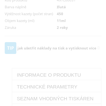
Kód produktu
497L00031
Barva náplně
žlutá
Výtěžnost kazety (počet stran)
450
Objem kazety (ml)
11ml
Záruka
2 roky
TIP
jak ušetřit náklady na tisk a vytisknout více
INFORMACE O PRODUKTU
TECHNICKÉ PARAMETRY
SEZNAM VHODNÝCH TISKÁREN