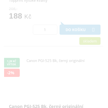
Topprint vysoké kvality
208,-
188
Kč
DO KOŠÍKU
skladem
1,28 KČ
VÝTISK
-2%
Canon PGI-525 Bk, černý originální