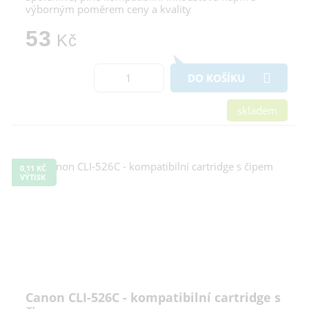
výborným poměrem ceny a kvality
53
Kč
DO KOŠÍKU
skladem
0,11 KČ
VÝTISK
Canon CLI-526C - kompatibilní cartridge s