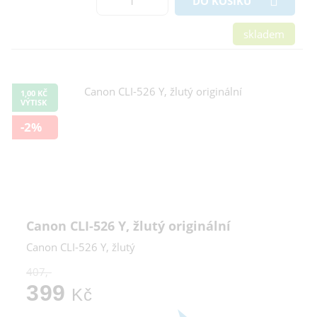
DO KOŠÍKU
skladem
1,00 KČ
VÝTISK
-2%
Canon CLI-526 Y, žlutý originální
Canon CLI-526 Y, žlutý
407,-
399
Kč