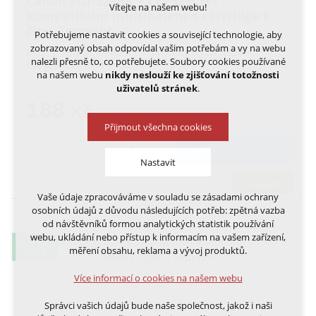
Canon PGI-525BK + CLI-526CMY -
Vítejte na našem webu!
kompatibilní multibalení 4 cartridge s
čipy, Topprint
Potřebujeme nastavit cookies a související technologie, aby
zobrazovaný obsah odpovídal vašim potřebám a vy na webu
Sada plně kompatibilních inkoustových náplní
nalezli přesně to, co potřebujete. Soubory cookies používané
Topprint vysoké kvality
na našem webu
nikdy neslouží ke zjišťování totožnosti
uživatelů stránek
.
208,-
188
Kč
Přijmout všechna cookies
DO KOŠÍKU
Nastavit
skladem
Vaše údaje zpracováváme v souladu se zásadami ochrany
Technická cookies
osobních údajů z důvodu následujících potřeb: zpětná vazba
nutná pro provozování webu
od návštěvníků formou analytických statistik používání
udržení kontextu stránek (session): případná
webu, ukládání nebo přístup k informacím na vašem zařízení,
0,15 KČ
přihlášení, volby jazyka, apod.
měření obsahu, reklama a vývoj produktů.
VÝTISK
Volitelná cookies
Více informací o cookies na našem webu
analytická pro anonymizované vyhodnocení
návštěvnosti
Správci vašich údajů bude naše společnost, jakož i naši
marketingová cookies (Google, Ecomail, Sklik,