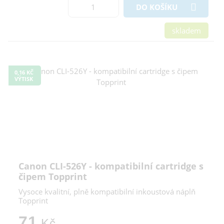
DO KOŠÍKU
skladem
0,16 KČ
VÝTISK
Canon CLI-526Y - kompatibilní cartridge s
čipem Topprint
Vysoce kvalitní, plně kompatibilní inkoustová náplň
Topprint
71
Kč