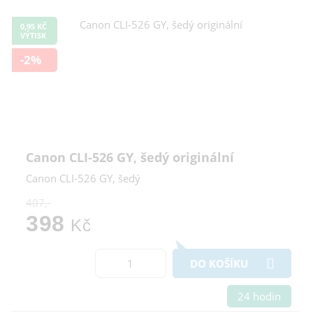
0,95 KČ
VÝTISK
-2%
Canon CLI-526 GY, šedý originální
Canon CLI-526 GY, šedý
407,-
398
Kč
DO KOŠÍKU
24 hodin