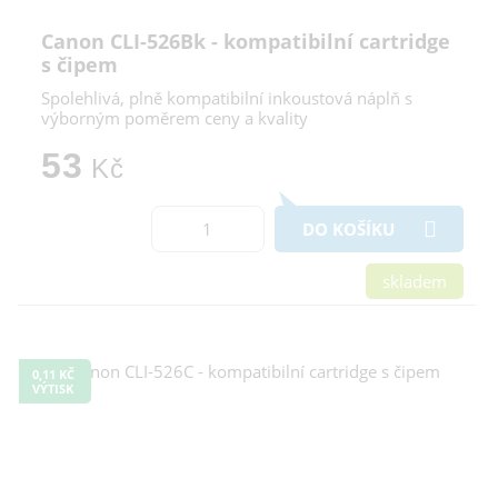
Canon CLI-526Bk - kompatibilní cartridge
s čipem
Spolehlivá, plně kompatibilní inkoustová náplň s
výborným poměrem ceny a kvality
53
Kč
DO KOŠÍKU
skladem
0,11 KČ
VÝTISK