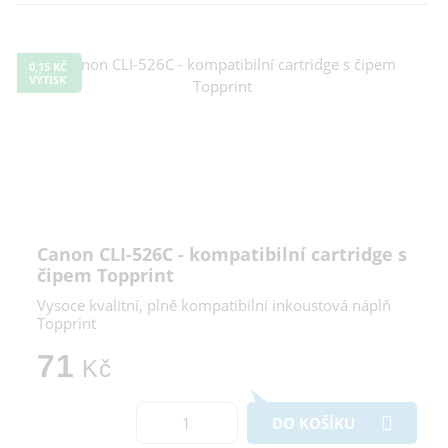
0,15 KČ
VÝTISK
Canon CLI-526C - kompatibilní cartridge s
čipem Topprint
Vysoce kvalitní, plně kompatibilní inkoustová náplň
Topprint
71
Kč
DO KOŠÍKU