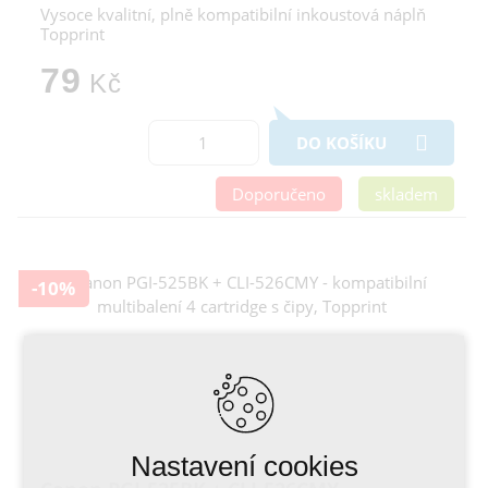
Vysoce kvalitní, plně kompatibilní inkoustová náplň
Topprint
79
Kč
DO KOŠÍKU
Doporučeno
skladem
-10%
Nastavení cookies