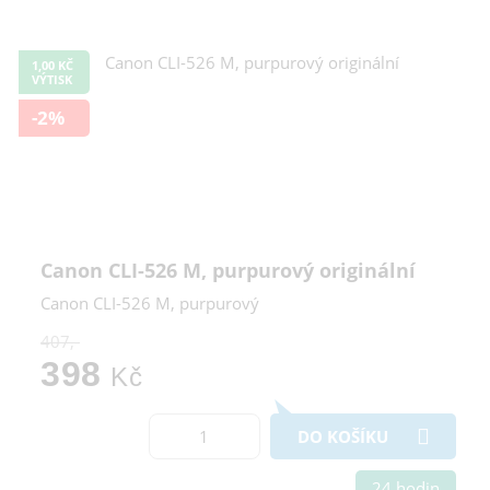
1,00 KČ
VÝTISK
-2%
Canon CLI-526 M, purpurový originální
Canon CLI-526 M, purpurový
407,-
398
Kč
DO KOŠÍKU
24 hodin