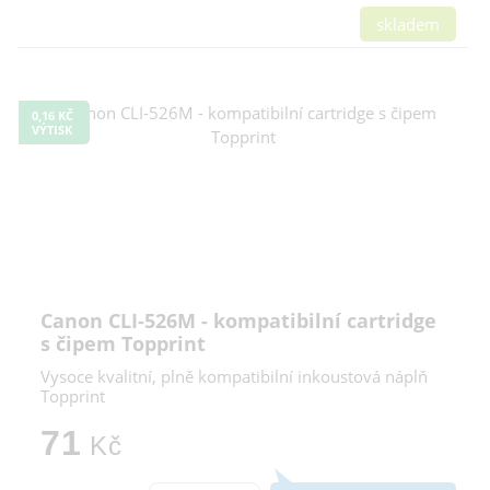
skladem
0,16 KČ
VÝTISK
Canon CLI-526M - kompatibilní cartridge
s čipem Topprint
Vysoce kvalitní, plně kompatibilní inkoustová náplň
Topprint
71
Kč