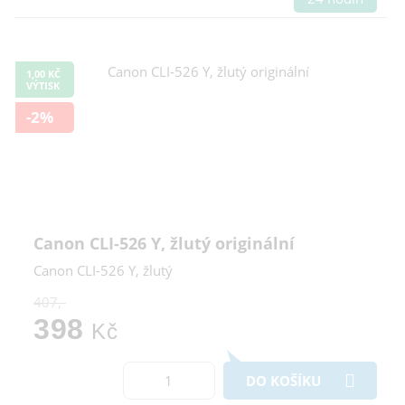
1,00 KČ
VÝTISK
-2%
Canon CLI-526 Y, žlutý originální
Canon CLI-526 Y, žlutý
407,-
398
Kč
DO KOŠÍKU