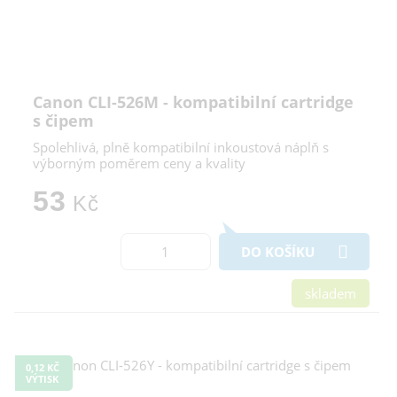
Canon CLI-526M - kompatibilní cartridge
s čipem
Spolehlivá, plně kompatibilní inkoustová náplň s
výborným poměrem ceny a kvality
53
Kč
DO KOŠÍKU
skladem
0,12 KČ
VÝTISK