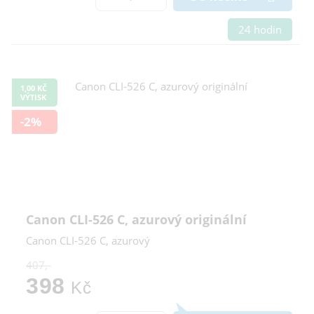
24 hodin
1,00 KČ
VÝTISK
-2%
Canon CLI-526 C, azurový originální
Canon CLI-526 C, azurový
407,-
398
Kč