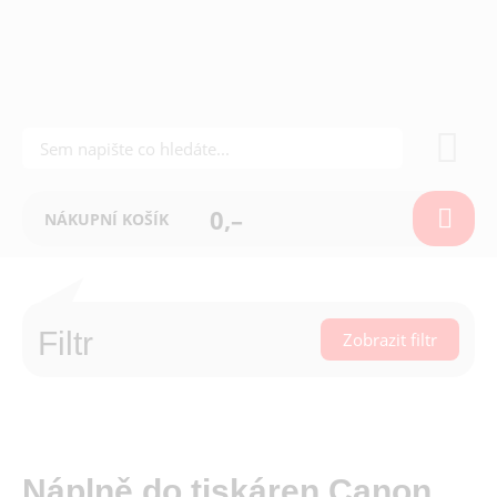
0,–
NÁKUPNÍ KOŠÍK
Filtr
Zobrazit filtr
Náplně do tiskáren Canon