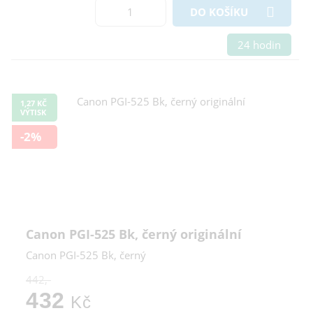
DO KOŠÍKU
24 hodin
1,27 KČ
VÝTISK
-2%
Canon PGI-525 Bk, černý originální
Canon PGI-525 Bk, černý
442,-
432
Kč