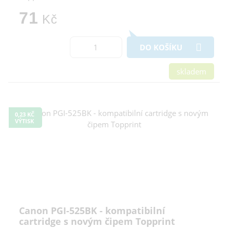
71
Kč
DO KOŠÍKU
skladem
0,23 KČ
VÝTISK
Canon PGI-525BK - kompatibilní
cartridge s novým čipem Topprint