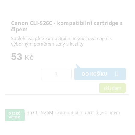
Canon CLI-526C - kompatibilní cartridge s
čipem
Spolehlivá, plně kompatibilní inkoustová náplň s
výborným poměrem ceny a kvality
53
Kč
DO KOŠÍKU
skladem
0,12 KČ
VÝTISK