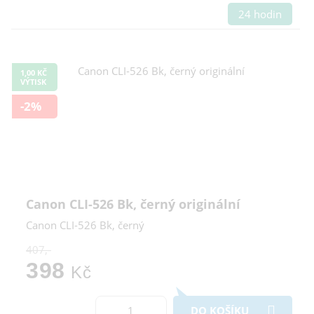
24 hodin
1,00 KČ
VÝTISK
-2%
Canon CLI-526 Bk, černý originální
Canon CLI-526 Bk, černý
407,-
398
Kč
DO KOŠÍKU