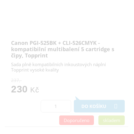
Canon PGI-525BK + CLI-526CMYK -
kompatibilní multibalení 5 cartridge s
čipy, Topprint
Sada plně kompatibilních inkoustových náplní
Topprint vysoké kvality
237,-
230
Kč
DO KOŠÍKU
Doporučeno
skladem