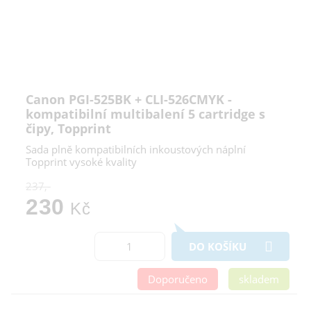
Canon PGI-525BK + CLI-526CMYK -
kompatibilní multibalení 5 cartridge s
čipy, Topprint
Sada plně kompatibilních inkoustových náplní
Topprint vysoké kvality
237,-
230
Kč
DO KOŠÍKU
Doporučeno
skladem