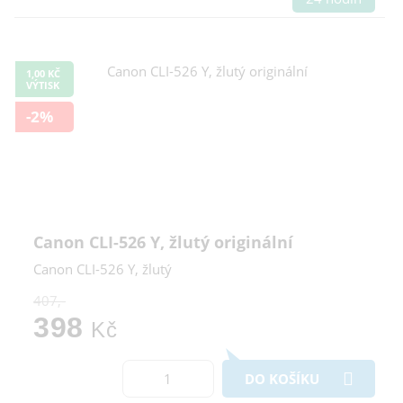
1,00 KČ
VÝTISK
-2%
Canon CLI-526 Y, žlutý originální
Canon CLI-526 Y, žlutý
407,-
398
Kč
DO KOŠÍKU