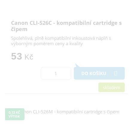
Canon CLI-526C - kompatibilní cartridge s
čipem
Spolehlivá, plně kompatibilní inkoustová náplň s
výborným poměrem ceny a kvality
53
Kč
DO KOŠÍKU
skladem
0,12 KČ
VÝTISK