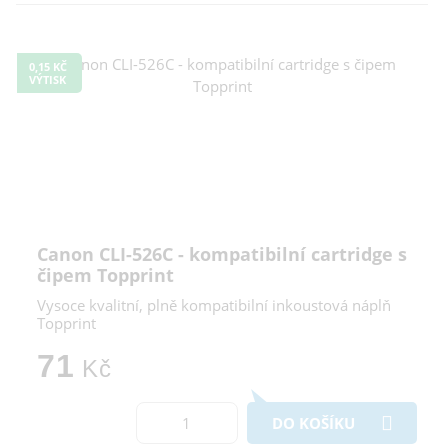
0,15 KČ
VÝTISK
Canon CLI-526C - kompatibilní cartridge s
čipem Topprint
Vysoce kvalitní, plně kompatibilní inkoustová náplň
Topprint
71
Kč
DO KOŠÍKU