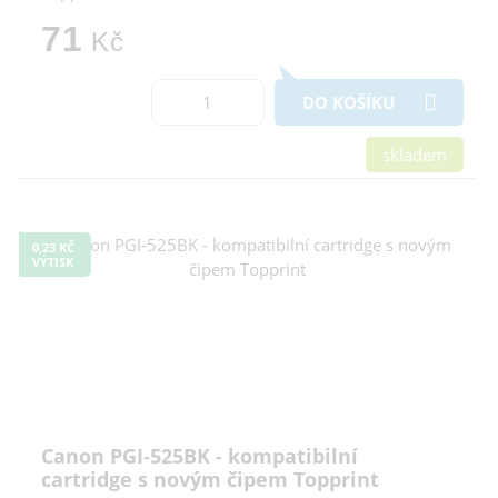
71
Kč
DO KOŠÍKU
skladem
0,23 KČ
VÝTISK
Canon PGI-525BK - kompatibilní
cartridge s novým čipem Topprint