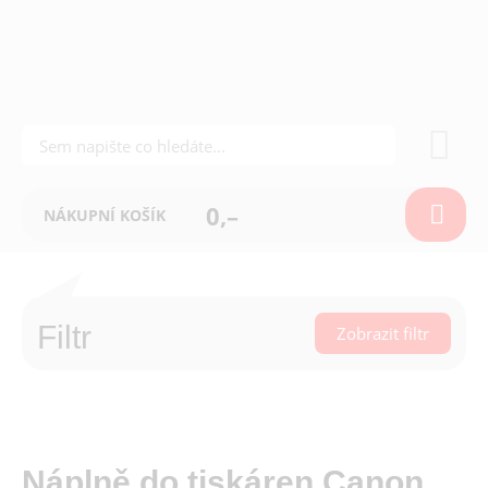
0,–
NÁKUPNÍ KOŠÍK
Filtr
Zobrazit filtr
Náplně do tiskáren Canon