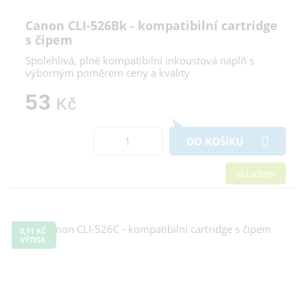
Canon CLI-526Bk - kompatibilní cartridge
s čipem
Spolehlivá, plně kompatibilní inkoustová náplň s
výborným poměrem ceny a kvality
53
Kč
DO KOŠÍKU
skladem
0,11 KČ
VÝTISK