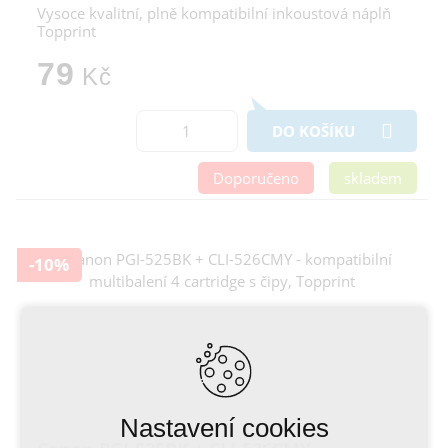
Vysoce kvalitní, plně kompatibilní inkoustová náplň
Topprint
79
Kč
DO KOŠÍKU
Doporučeno
skladem
-10%
Nastavení cookies