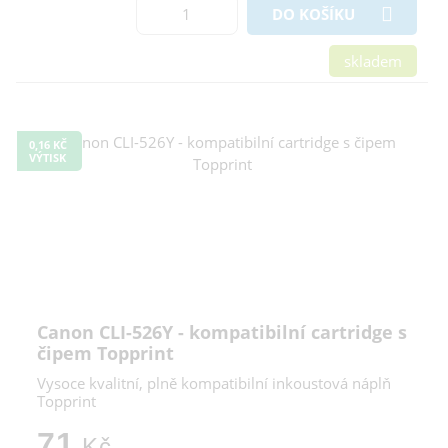
DO KOŠÍKU
skladem
0,16 KČ
VÝTISK
Canon CLI-526Y - kompatibilní cartridge s
čipem Topprint
Vysoce kvalitní, plně kompatibilní inkoustová náplň
Topprint
71
Kč