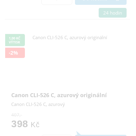
24 hodin
1,00 KČ
VÝTISK
-2%
Canon CLI-526 C, azurový originální
Canon CLI-526 C, azurový
407,-
398
Kč