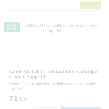
skladem
0,16 KČ
VÝTISK
Canon CLI-526M - kompatibilní cartridge
s čipem Topprint
Vysoce kvalitní, plně kompatibilní inkoustová náplň
Topprint
71
Kč