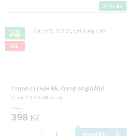
24 hodin
1,00 KČ
VÝTISK
-2%
Canon CLI-526 Bk, černý originální
Canon CLI-526 Bk, černý
407,-
398
Kč
DO KOŠÍKU