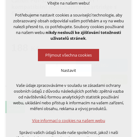
Canon PGI-525BK + CLI-526CMY -
Vítejte na našem webu!
kompatibilní multibalení 4 cartridge s
čipy, Topprint
Potřebujeme nastavit cookies a související technologie, aby
zobrazovaný obsah odpovídal vašim potřebám a vy na webu
Sada plně kompatibilních inkoustových náplní
nalezli přesně to, co potřebujete. Soubory cookies používané
Topprint vysoké kvality
na našem webu
nikdy neslouží ke zjišťování totožnosti
uživatelů stránek
.
208,-
188
Kč
Přijmout všechna cookies
DO KOŠÍKU
Nastavit
skladem
Vaše údaje zpracováváme v souladu se zásadami ochrany
Technická cookies
osobních údajů z důvodu následujících potřeb: zpětná vazba
nutná pro provozování webu
od návštěvníků formou analytických statistik používání
udržení kontextu stránek (session): případná
webu, ukládání nebo přístup k informacím na vašem zařízení,
0,15 KČ
přihlášení, volby jazyka, apod.
měření obsahu, reklama a vývoj produktů.
VÝTISK
Volitelná cookies
Více informací o cookies na našem webu
analytická pro anonymizované vyhodnocení
návštěvnosti
Správci vašich údajů bude naše společnost, jakož i naši
marketingová cookies (Google, Ecomail, Sklik,