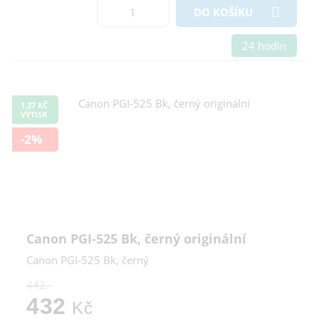
DO KOŠÍKU
24 hodin
1,27 KČ
VÝTISK
-2%
Canon PGI-525 Bk, černý originální
Canon PGI-525 Bk, černý
442,-
432
Kč