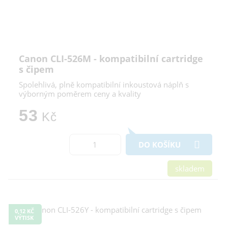
Canon CLI-526M - kompatibilní cartridge
s čipem
Spolehlivá, plně kompatibilní inkoustová náplň s
výborným poměrem ceny a kvality
53
Kč
DO KOŠÍKU
skladem
0,12 KČ
VÝTISK