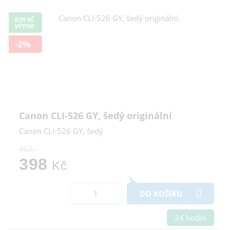
0,95 KČ
VÝTISK
-2%
Canon CLI-526 GY, šedý originální
Canon CLI-526 GY, šedý
407,-
398
Kč
DO KOŠÍKU
24 hodin