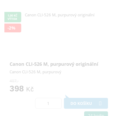
1,00 KČ
VÝTISK
-2%
Canon CLI-526 M, purpurový originální
Canon CLI-526 M, purpurový
407,-
398
Kč
DO KOŠÍKU
24 hodin