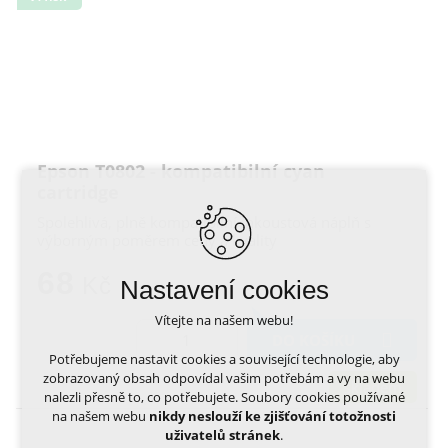
Epson T0802 - kompatibilní cyan
cartridge
Spolehlivá, plně kompatibilní inkoustová náplň s
výborným poměrem ceny a kvality
68
Kč
Nastavení cookies
Vítejte na našem webu!
DO KOŠÍKU
Potřebujeme nastavit cookies a související technologie, aby
zobrazovaný obsah odpovídal vašim potřebám a vy na webu
skladem
nalezli přesně to, co potřebujete. Soubory cookies používané
na našem webu
nikdy neslouží ke zjišťování totožnosti
uživatelů stránek
.