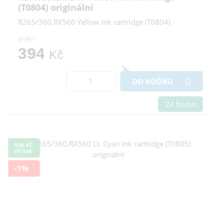
(T0804) originální
R265/360,RX560 Yellow Ink cartridge (T0804)
398,-
394
Kč
DO KOŠÍKU
24 hodin
0,96 KČ
VÝTISK
-1%