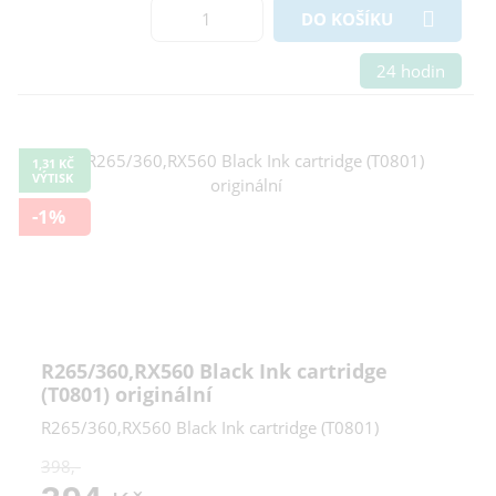
DO KOŠÍKU
24 hodin
1,31 KČ
VÝTISK
-1%
R265/360,RX560 Black Ink cartridge
(T0801) originální
R265/360,RX560 Black Ink cartridge (T0801)
398,-