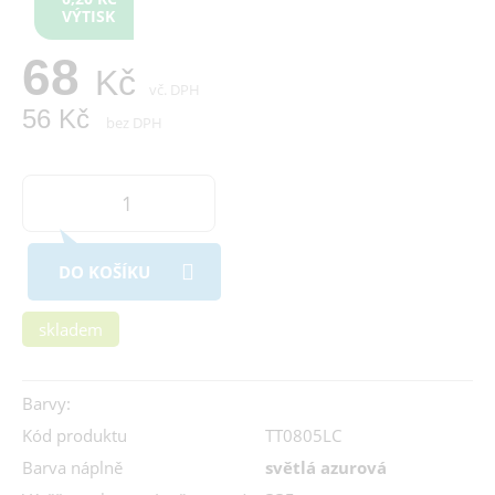
VÝTISK
68
Kč
vč. DPH
56 Kč
bez DPH
DO KOŠÍKU
skladem
Barvy:
Kód produktu
TT0805LC
Barva náplně
světlá azurová