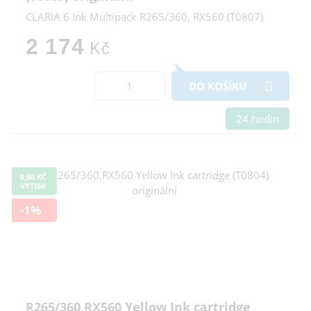
CLARIA 6 Ink Multipack R265/360, RX560 (T0807)
2 174
Kč
DO KOŠÍKU
24 hodin
0,86 KČ
VÝTISK
-1%
R265/360,RX560 Yellow Ink cartridge