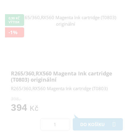
Odmítnout vše
0,90 KČ
VÝTISK
-1%
R265/360,RX560 Magenta Ink cartridge
(T0803) originální
R265/360,RX560 Magenta Ink cartridge (T0803)
398,-
394
Kč
DO KOŠÍKU