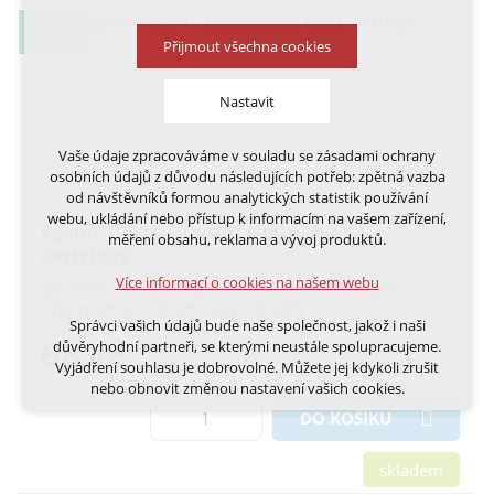
0,19 KČ
VÝTISK
Přijmout všechna cookies
Nastavit
Vaše údaje zpracováváme v souladu se zásadami ochrany
Technická cookies
osobních údajů z důvodu následujících potřeb: zpětná vazba
nutná pro provozování webu
od návštěvníků formou analytických statistik používání
udržení kontextu stránek (session): případná
webu, ukládání nebo přístup k informacím na vašem zařízení,
Epson T0801 - kompatibilní black
přihlášení, volby jazyka, apod.
měření obsahu, reklama a vývoj produktů.
cartridge
Volitelná cookies
Více informací o cookies na našem webu
Spolehlivá, plně kompatibilní inkoustová náplň s
analytická pro anonymizované vyhodnocení
výborným poměrem ceny a kvality
návštěvnosti
Správci vašich údajů bude naše společnost, jakož i naši
marketingová cookies (Google, Ecomail, Sklik,
68
důvěryhodní partneři, se kterými neustále spolupracujeme.
Kč
Smartsupp, Heureka)
Vyjádření souhlasu je dobrovolné. Můžete jej kdykoli zrušit
nebo obnovit změnou nastavení vašich cookies.
Více informací o cookies na našem webu
DO KOŠÍKU
Cookies a podobné technologie dělíme na technická: nutná
pro běh webu, bez nichž nelze web používat a volitelná. Do
skladem
této části spadají analytická a marketingová cookies.
Přijmout všechna cookies