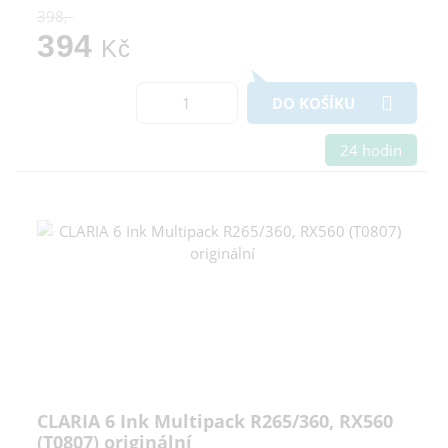
398,-
394
Kč
DO KOŠÍKU
24 hodin
CLARIA 6 Ink Multipack R265/360, RX560
(T0807) originální