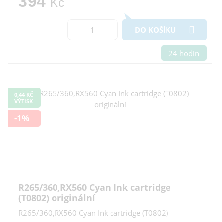
394
Kč
DO KOŠÍKU
24 hodin
0,44 KČ
VÝTISK
-1%
R265/360,RX560 Cyan Ink cartridge
(T0802) originální
R265/360,RX560 Cyan Ink cartridge (T0802)