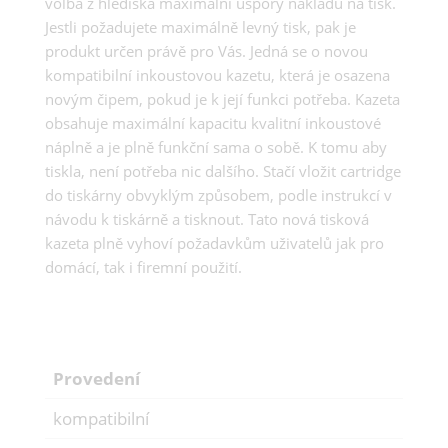
volba z hlediska maximální úspory nákladů na tisk.
Jestli požadujete maximálně levný tisk, pak je
produkt určen právě pro Vás. Jedná se o novou
kompatibilní inkoustovou kazetu, která je osazena
novým čipem, pokud je k její funkci potřeba. Kazeta
obsahuje maximální kapacitu kvalitní inkoustové
náplně a je plně funkční sama o sobě. K tomu aby
tiskla, není potřeba nic dalšího. Stačí vložit cartridge
do tiskárny obvyklým způsobem, podle instrukcí v
návodu k tiskárně a tisknout. Tato nová tisková
kazeta plně vyhoví požadavkům uživatelů jak pro
domácí, tak i firemní použití.
Provedení
kompatibilní