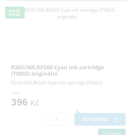
Cookies a podobné technologie dělíme na technická: nutná
0,44 KČ
pro běh webu, bez nichž nelze web používat a volitelná. Do
VÝTISK
této části spadají analytická a marketingová cookies.
Přijmout všechna cookies
Odmítnout vše
R265/360,RX560 Cyan Ink cartridge
(T0802) originální
R265/360,RX560 Cyan Ink cartridge (T0802)
398,-
396
Kč
DO KOŠÍKU
24 hodin