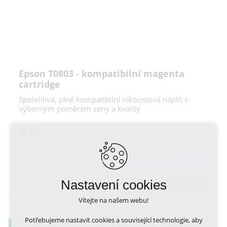
Epson T0803 - kompatibilní magenta
cartridge
Spolehlivá, plně kompatibilní inkoustová náplň s
výborným poměrem ceny a kvality
68
Kč
DO KOŠÍKU
Nastavení cookies
skladem
Vítejte na našem webu!
Potřebujeme nastavit cookies a související technologie, aby
0,08 KČ