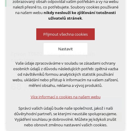
zobrazovaný obsah odpovídal vašim potřebám a vy na webu
VÝTISK
nalezli přesně to, co potřebujete. Soubory cookies používané
na našem webu
nikdy neslouží ke zjišťování totožnosti
uživatelů stránek
.
Přijmout všechna cookies
Nastavit
Epson T0802 - kompatibilní cyan
cartridge
Vaše údaje zpracováváme v souladu se zásadami ochrany
Technická cookies
Spolehlivá, plně kompatibilní inkoustová náplň s
osobních údajů z důvodu následujících potřeb: zpětná vazba
nutná pro provozování webu
výborným poměrem ceny a kvality
od návštěvníků formou analytických statistik používání
udržení kontextu stránek (session): případná
webu, ukládání nebo přístup k informacím na vašem zařízení,
přihlášení, volby jazyka, apod.
68
měření obsahu, reklama a vývoj produktů.
Kč
Volitelná cookies
Více informací o cookies na našem webu
analytická pro anonymizované vyhodnocení
DO KOŠÍKU
návštěvnosti
Správci vašich údajů bude naše společnost, jakož i naši
marketingová cookies (Google, Ecomail, Sklik,
důvěryhodní partneři, se kterými neustále spolupracujeme.
Smartsupp, Heureka)
skladem
Vyjádření souhlasu je dobrovolné. Můžete jej kdykoli zrušit
nebo obnovit změnou nastavení vašich cookies.
Více informací o cookies na našem webu