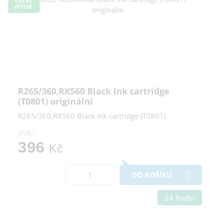
1,32 KČ
VÝTISK
R265/360,RX560 Black Ink cartridge
(T0801) originální
R265/360,RX560 Black Ink cartridge (T0801)
398,-
396
Kč
DO KOŠÍKU
24 hodin