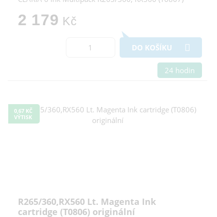
2 179
Kč
DO KOŠÍKU
24 hodin
0,67 KČ
VÝTISK
R265/360,RX560 Lt. Magenta Ink
cartridge (T0806) originální