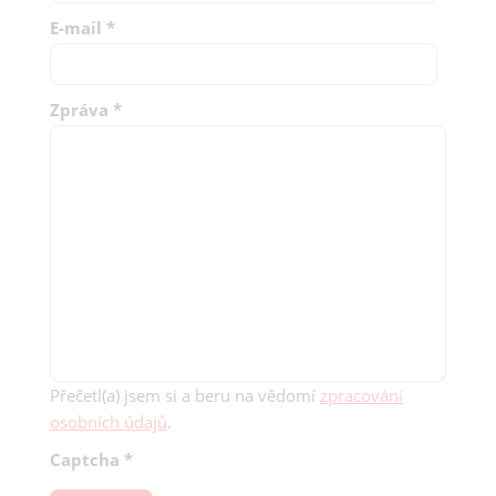
E-mail
*
Zpráva
*
Přečetl(a) jsem si a beru na vědomí
zpracování
osobních údajů
.
Captcha
*