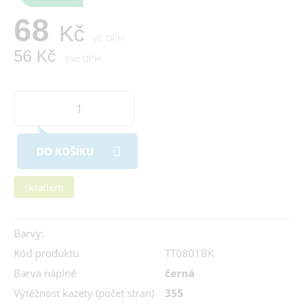
68
Kč
vč. DPH
56 Kč
bez DPH
DO KOŠÍKU
skladem
Barvy:
Kód produktu
TT0801BK
Barva náplně
černá
Výtěžnost kazety (počet stran)
355