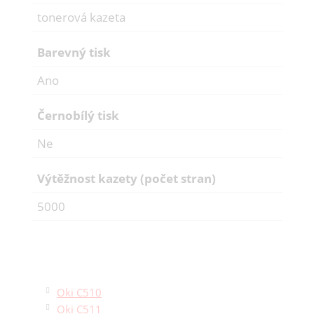
tonerová kazeta
Barevný tisk
Ano
Černobílý tisk
Ne
Výtěžnost kazety (počet stran)
5000
Oki C510
Oki C511