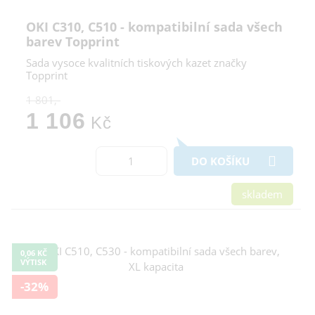
OKI C310, C510 - kompatibilní sada všech
barev Topprint
Sada vysoce kvalitních tiskových kazet značky
Topprint
1 801,-
1 106
Kč
DO KOŠÍKU
skladem
0,06 KČ
VÝTISK
-32%