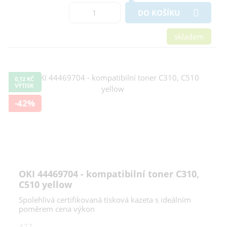
DO KOŠÍKU
skladem
0,12 KČ
VÝTISK
-42%
OKI 44469704 - kompatibilní toner C310,
C510 yellow
Spolehlivá certifikovaná tisková kazeta s ideálním
poměrem cena výkon
427,-