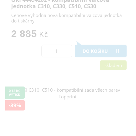
jednotka C310, C330, C510, C530
Cenově výhodná nová kompatibilní válcová jednotka
do tiskárny
2 885
Kč
DO KOŠÍKU
skladem
0,12 KČ
VÝTISK
-39%