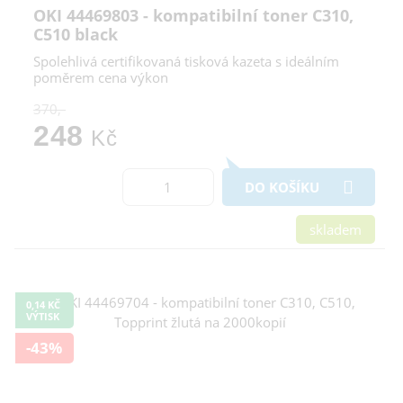
OKI 44469803 - kompatibilní toner C310,
C510 black
Spolehlivá certifikovaná tisková kazeta s ideálním
poměrem cena výkon
370,-
248
Kč
DO KOŠÍKU
skladem
0,14 KČ
VÝTISK
-43%