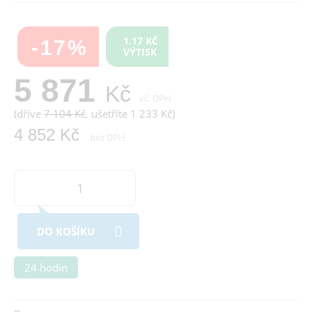
1,17 KČ
-17%
VÝTISK
5 871
Kč
vč. DPH
(dříve
7 104 Kč
, ušetříte 1 233 Kč)
4 852 Kč
bez DPH
DO KOŠÍKU
24 hodin