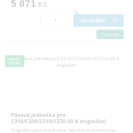
5 871
Kč
DO KOŠÍKU
24 hodin
0,04 KČ
VÝTISK
Pásová jednotka pro
C310/C330/C510/C530 60 K originální
Originální pásová jednotka, nejedná se o tonerovou