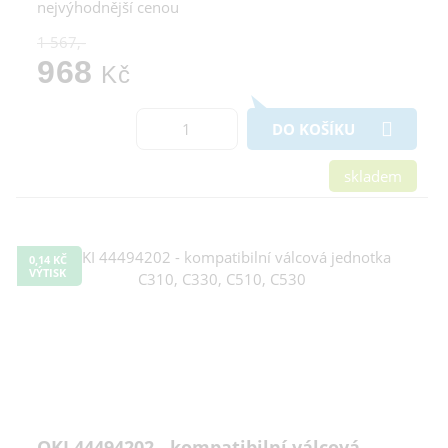
nejvýhodnější cenou
1 567,-
968
Kč
DO KOŠÍKU
skladem
0,14 KČ
VÝTISK
OKI 44494202 - kompatibilní válcová