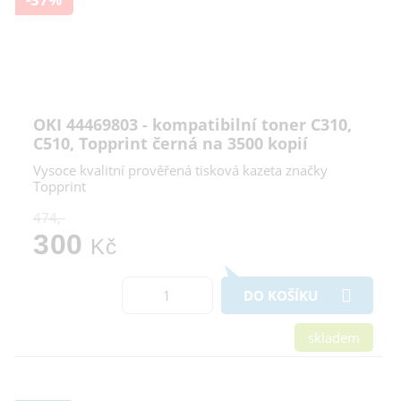
OKI 44469803 - kompatibilní toner C310,
C510, Topprint černá na 3500 kopií
Vysoce kvalitní prověřená tisková kazeta značky
Topprint
474,-
300
Kč
DO KOŠÍKU
skladem