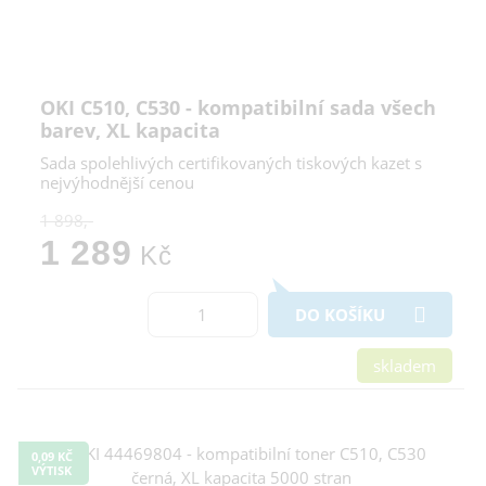
OKI C510, C530 - kompatibilní sada všech
barev, XL kapacita
Sada spolehlivých certifikovaných tiskových kazet s
nejvýhodnější cenou
1 898,-
1 289
Kč
DO KOŠÍKU
skladem
0,09 KČ
VÝTISK