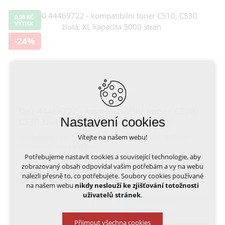
0,08 KČ
VÝTISK
-24%
OKI 44469722 - kompatibilní toner C510,
Nastavení cookies
C530 žlutá, XL kapacita 5000 stran
Spolehlivá certifikovaná tisková kazeta s ideálním
Vítejte na našem webu!
poměrem cena výkon
Potřebujeme nastavit cookies a související technologie, aby
522,-
zobrazovaný obsah odpovídal vašim potřebám a vy na webu
397
nalezli přesně to, co potřebujete. Soubory cookies používané
Kč
na našem webu
nikdy neslouží ke zjišťování totožnosti
uživatelů stránek
.
DO KOŠÍKU
Přijmout všechna cookies