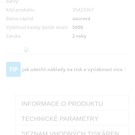
Barvy:
Kód produktu
35423367
Barva náplně
azurová
Výtěžnost kazety (počet stran)
5000
Záruka
2 roky
TIP
jak ušetřit náklady na tisk a vytisknout více
INFORMACE O PRODUKTU
TECHNICKÉ PARAMETRY
SEZNAM VHODNÝCH TISKÁREN