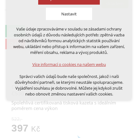
skladem
Nastavit
Vaše údaje zpracováváme v souladu se zásadami ochrany
0,08 KČ
Technická cookies
VÝTISK
osobních údajů z důvodu následujících potřeb: zpětná vazba
nutná pro provozování webu
od návštěvníků formou analytických statistik používání
-24%
udržení kontextu stránek (session): případná
webu, ukládání nebo přístup k informacím na vašem zařízení,
přihlášení, volby jazyka, apod.
měření obsahu, reklama a vývoj produktů.
Volitelná cookies
Více informací o cookies na našem webu
analytická pro anonymizované vyhodnocení
návštěvnosti
Správci vašich údajů bude naše společnost, jakož i naši
marketingová cookies (Google, Ecomail, Sklik,
důvěryhodní partneři, se kterými neustále spolupracujeme.
Smartsupp, Heureka)
OKI 44469723 - kompatibilní toner C510,
Vyjádření souhlasu je dobrovolné. Můžete jej kdykoli zrušit
C530 červená, XL kapacita 5000 stran
nebo obnovit změnou nastavení vašich cookies.
Více informací o cookies na našem webu
Spolehlivá certifikovaná tisková kazeta s ideálním
Cookies a podobné technologie dělíme na technická: nutná
poměrem cena výkon
pro běh webu, bez nichž nelze web používat a volitelná. Do
této části spadají analytická a marketingová cookies.
522,-
Přijmout všechna cookies
397
Kč
Odmítnout vše