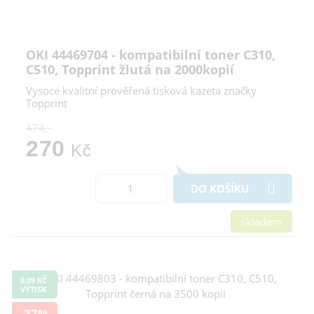
OKI 44469704 - kompatibilní toner C310,
C510, Topprint žlutá na 2000kopií
Vysoce kvalitní prověřená tisková kazeta značky
Topprint
474,-
270
Kč
DO KOŠÍKU
skladem
0,09 KČ
VÝTISK
-37%