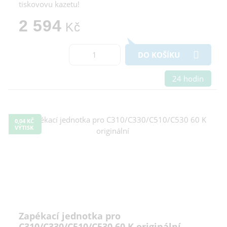
tiskovovu kazetu!
2 594
Kč
DO KOŠÍKU
24 hodin
0,04 KČ
VÝTISK
Zapékací jednotka pro
C310/C330/C510/C530 60 K originální