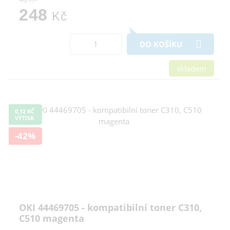
248
Kč
DO KOŠÍKU
skladem
0,12 KČ
VÝTISK
-42%
OKI 44469705 - kompatibilní toner C310,
C510 magenta