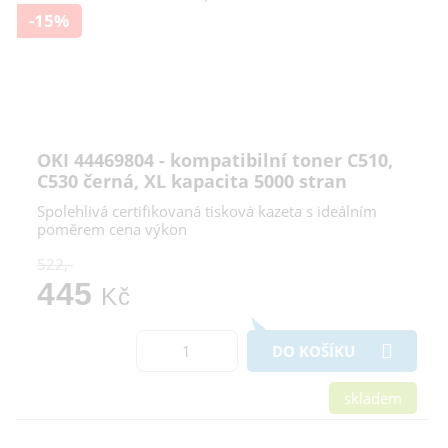
-15%
OKI 44469804 - kompatibilní toner C510,
C530 černá, XL kapacita 5000 stran
Spolehlivá certifikovaná tisková kazeta s ideálním
poměrem cena výkon
522,-
445
Kč
DO KOŠÍKU
skladem