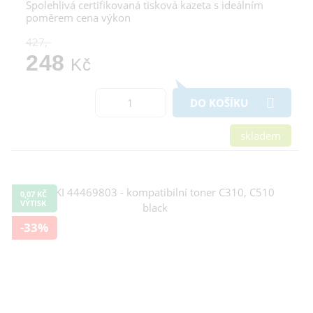
Spolehlivá certifikovaná tisková kazeta s ideálním
poměrem cena výkon
427,-
248
Kč
DO KOŠÍKU
skladem
0,07 KČ
VÝTISK
-33%