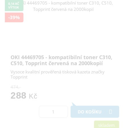
0,14 KČ
VÝTISK
-39%
OKI 44469705 - kompatibilní toner C310,
C510, Topprint červená na 2000kopií
Vysoce kvalitní prověřená tisková kazeta značky
Topprint
474,-
288
Kč
DO KOŠÍKU
skladem