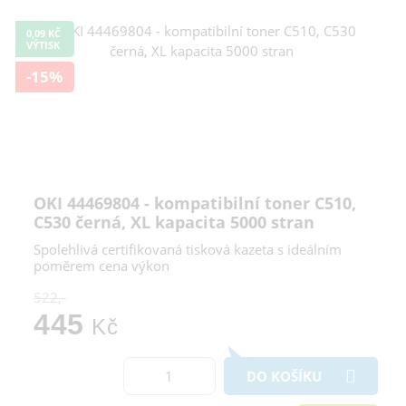
0,09 KČ
VÝTISK
-15%
OKI 44469804 - kompatibilní toner C510,
C530 černá, XL kapacita 5000 stran
Spolehlivá certifikovaná tisková kazeta s ideálním
poměrem cena výkon
522,-
445
Kč
DO KOŠÍKU