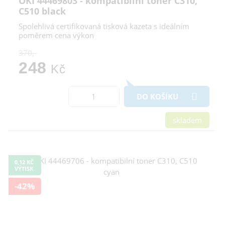
OKI 44469803 - kompatibilní toner C310,
C510 black
Spolehlivá certifikovaná tisková kazeta s ideálním
poměrem cena výkon
370,-
248
Kč
DO KOŠÍKU
skladem
0,12 KČ
VÝTISK
-42%