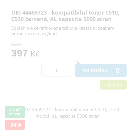
OKI 44469723 - kompatibilní toner C510,
C530 červená, XL kapacita 5000 stran
Spolehlivá certifikovaná tisková kazeta s ideálním
poměrem cena výkon
522,-
397
Kč
DO KOŠÍKU
skladem
0,08 KČ
VÝTISK
-24%