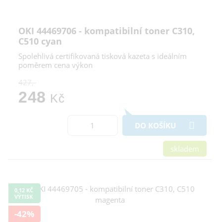
OKI 44469706 - kompatibilní toner C310,
C510 cyan
Spolehlivá certifikovaná tisková kazeta s ideálním
poměrem cena výkon
427,-
248
Kč
DO KOŠÍKU
skladem
0,12 KČ
VÝTISK
-42%