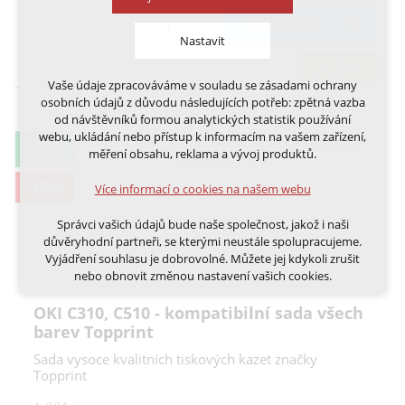
DO KOŠÍKU
Nastavit
skladem
Vaše údaje zpracováváme v souladu se zásadami ochrany
Technická cookies
osobních údajů z důvodu následujících potřeb: zpětná vazba
nutná pro provozování webu
od návštěvníků formou analytických statistik používání
udržení kontextu stránek (session): případná
webu, ukládání nebo přístup k informacím na vašem zařízení,
0,12 KČ
přihlášení, volby jazyka, apod.
měření obsahu, reklama a vývoj produktů.
VÝTISK
Volitelná cookies
-39%
Více informací o cookies na našem webu
analytická pro anonymizované vyhodnocení
návštěvnosti
Správci vašich údajů bude naše společnost, jakož i naši
marketingová cookies (Google, Ecomail, Sklik,
důvěryhodní partneři, se kterými neustále spolupracujeme.
Smartsupp, Heureka)
Vyjádření souhlasu je dobrovolné. Můžete jej kdykoli zrušit
nebo obnovit změnou nastavení vašich cookies.
Více informací o cookies na našem webu
OKI C310, C510 - kompatibilní sada všech
Cookies a podobné technologie dělíme na technická: nutná
pro běh webu, bez nichž nelze web používat a volitelná. Do
barev Topprint
této části spadají analytická a marketingová cookies.
Přijmout všechna cookies
Sada vysoce kvalitních tiskových kazet značky
Topprint
Odmítnout vše