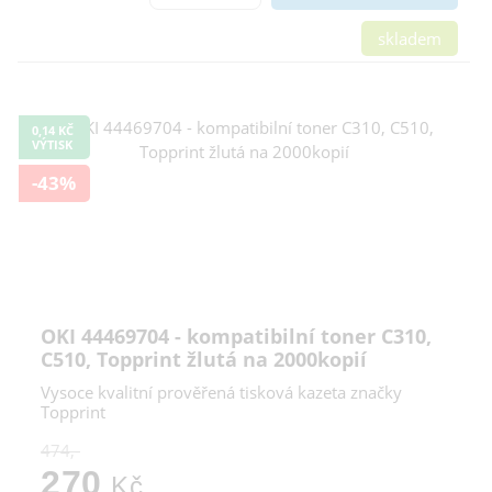
skladem
0,14 KČ
VÝTISK
-43%
OKI 44469704 - kompatibilní toner C310,
C510, Topprint žlutá na 2000kopií
Vysoce kvalitní prověřená tisková kazeta značky
Topprint
474,-
270
Kč