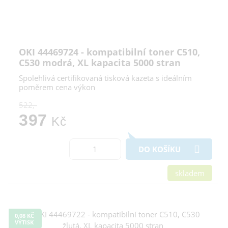
OKI 44469724 - kompatibilní toner C510,
C530 modrá, XL kapacita 5000 stran
Spolehlivá certifikovaná tisková kazeta s ideálním
poměrem cena výkon
522,-
397
Kč
DO KOŠÍKU
skladem
0,08 KČ
VÝTISK