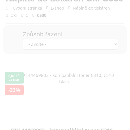
Úvodní stránka
E-shop
Náplně do tiskáren
Oki
C
C530
Způsob řazení
0,07 KČ
VÝTISK
-33%