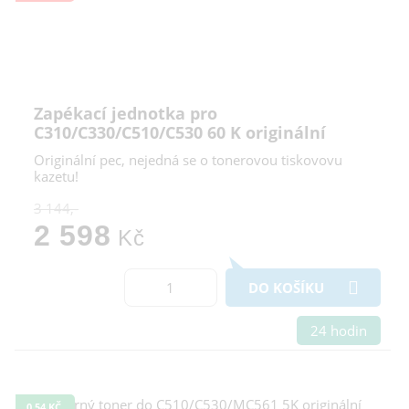
Zapékací jednotka pro
C310/C330/C510/C530 60 K originální
Originální pec, nejedná se o tonerovou tiskovovu
kazetu!
3 144,-
2 598
Kč
DO KOŠÍKU
24 hodin
0,54 KČ