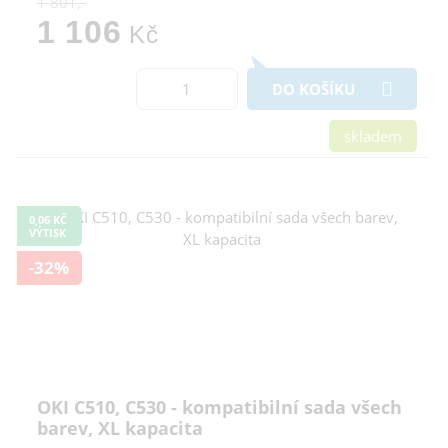
1 801,-
1 106
Kč
DO KOŠÍKU
skladem
0,06 KČ
VÝTISK
-32%
OKI C510, C530 - kompatibilní sada všech
barev, XL kapacita