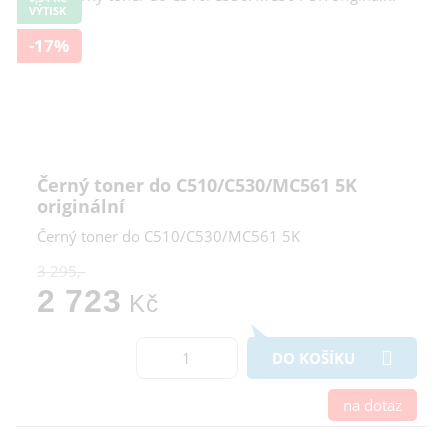
VÝTISK
-17%
Černý toner do C510/C530/MC561 5K
originální
Černý toner do C510/C530/MC561 5K
3 295,-
2 723
Kč
DO KOŠÍKU
na dotaz