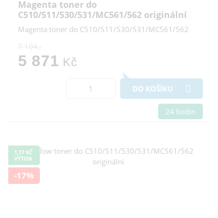
Magenta toner do
C510/511/530/531/MC561/562 originální
Magenta toner do C510/511/530/531/MC561/562
7 104,-
5 871
Kč
DO KOŠÍKU
24 hodin
1,17 KČ
VÝTISK
-17%