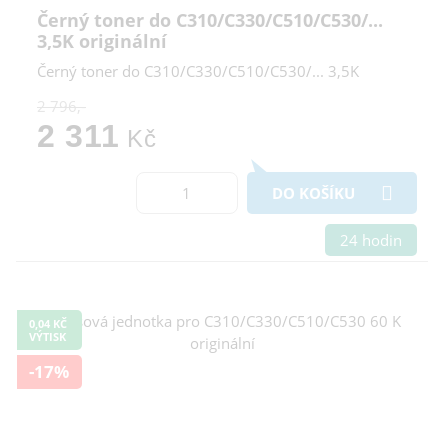
Černý toner do C310/C330/C510/C530/...
3,5K originální
Černý toner do C310/C330/C510/C530/... 3,5K
2 796,-
2 311
Kč
DO KOŠÍKU
24 hodin
0,04 KČ
VÝTISK
-17%