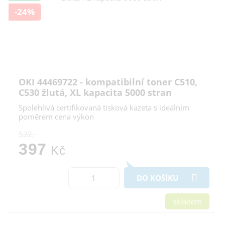
-24%
OKI 44469722 - kompatibilní toner C510,
C530 žlutá, XL kapacita 5000 stran
Spolehlivá certifikovaná tisková kazeta s ideálním
poměrem cena výkon
522,-
397
Kč
DO KOŠÍKU
skladem