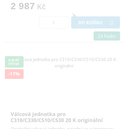
2 987
Kč
DO KOŠÍKU
24 hodin
0,26 KČ
VÝTISK
-17%
Válcová jednotka pro
C310/C330/C510/C530 20 K originální
Originální válcová jednotka, nejedná se o tonerovou