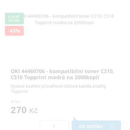
0,14 KČ
VÝTISK
-43%
OKI 44469706 - kompatibilní toner C310,
C510 Topprint modrá na 2000kopií
Vysoce kvalitní prověřená tisková kazeta značky
Topprint
474,-
270
Kč
DO KOŠÍKU