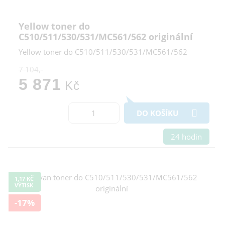
Yellow toner do
C510/511/530/531/MC561/562 originální
Yellow toner do C510/511/530/531/MC561/562
7 104,-
5 871
Kč
DO KOŠÍKU
24 hodin
1,17 KČ
VÝTISK
-17%