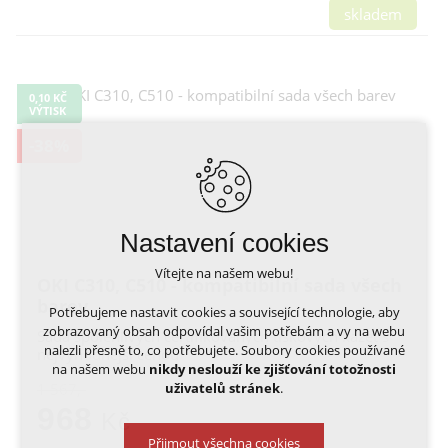
skladem
0,10 KČ
VÝTISK
-38%
Nastavení cookies
Vítejte na našem webu!
OKI C310, C510 - kompatibilní sada všech
barev
Potřebujeme nastavit cookies a související technologie, aby
zobrazovaný obsah odpovídal vašim potřebám a vy na webu
Sada spolehlivých certifikovaných tiskových kazet s
nalezli přesně to, co potřebujete. Soubory cookies používané
nejvýhodnější cenou
na našem webu
nikdy neslouží ke zjišťování totožnosti
uživatelů stránek
.
1 567,-
968
Kč
Přijmout všechna cookies