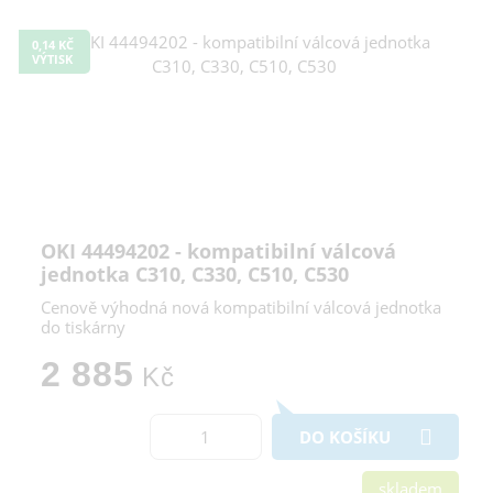
0,14 KČ
VÝTISK
OKI 44494202 - kompatibilní válcová
jednotka C310, C330, C510, C530
Cenově výhodná nová kompatibilní válcová jednotka
do tiskárny
2 885
Kč
DO KOŠÍKU
skladem