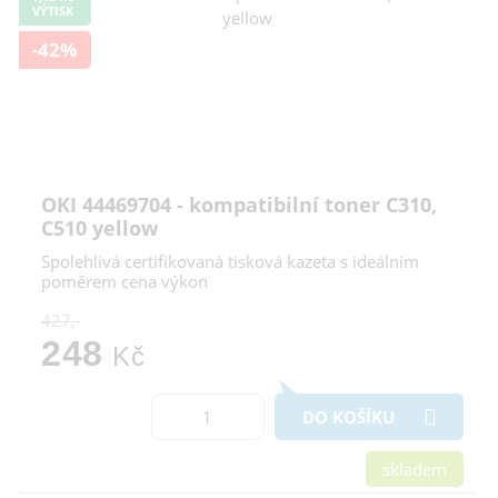
VÝTISK
-42%
OKI 44469704 - kompatibilní toner C310,
C510 yellow
Spolehlivá certifikovaná tisková kazeta s ideálním
poměrem cena výkon
427,-
248
Kč
DO KOŠÍKU
skladem