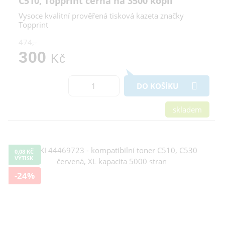
C510, Topprint černá na 3500 kopií
Vysoce kvalitní prověřená tisková kazeta značky
Topprint
474,-
300
Kč
DO KOŠÍKU
skladem
0,08 KČ
VÝTISK
-24%