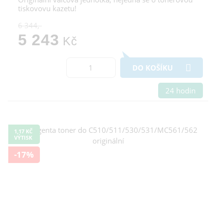
tiskovovu kazetu!
6 344,-
5 243
Kč
DO KOŠÍKU
24 hodin
1,17 KČ
VÝTISK
-17%