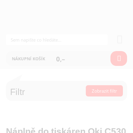
0,–
NÁKUPNÍ KOŠÍK
Filtr
Zobrazit filtr
Náplně do tiskáren Oki C530