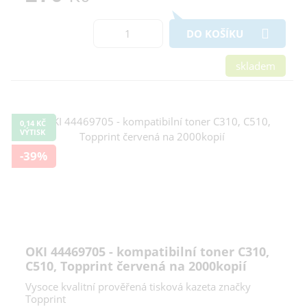
DO KOŠÍKU
skladem
0,14 KČ
VÝTISK
-39%
OKI 44469705 - kompatibilní toner C310,
C510, Topprint červená na 2000kopií
Vysoce kvalitní prověřená tisková kazeta značky
Topprint