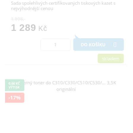
Sada spolehlivých certifikovaných tiskových kazet s
nejvýhodnější cenou
1 898,-
1 289
Kč
DO KOŠÍKU
skladem
0,66 KČ
VÝTISK
-17%