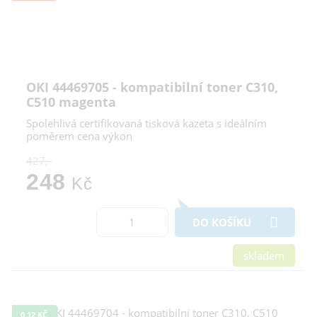
OKI 44469705 - kompatibilní toner C310,
C510 magenta
Spolehlivá certifikovaná tisková kazeta s ideálním
poměrem cena výkon
427,-
248
Kč
DO KOŠÍKU
skladem
0,12 KČ