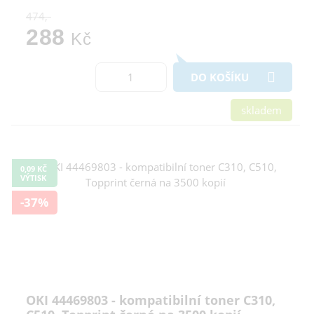
474,-
288
Kč
DO KOŠÍKU
skladem
0,09 KČ
VÝTISK
-37%
OKI 44469803 - kompatibilní toner C310,