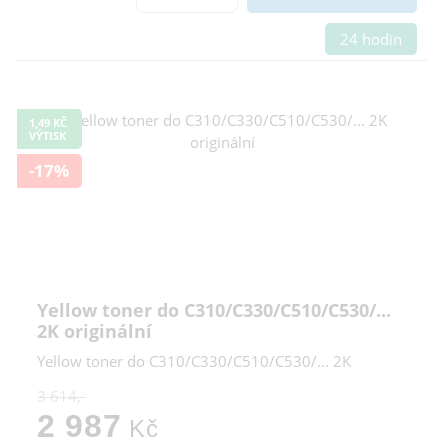
24 hodin
1,49 KČ
VÝTISK
-17%
Yellow toner do C310/C330/C510/C530/...
2K originální
Yellow toner do C310/C330/C510/C530/... 2K
3 614,-
2 987
Kč