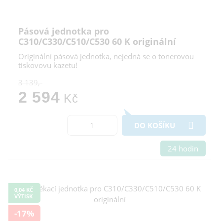
Pásová jednotka pro
C310/C330/C510/C530 60 K originální
Originální pásová jednotka, nejedná se o tonerovou
tiskovovu kazetu!
3 139,-
2 594
Kč
DO KOŠÍKU
24 hodin
0,04 KČ
VÝTISK
-17%