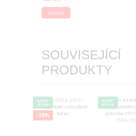
Odeslat
SOUVISEJÍCÍ
PRODUKTY
0,10 KČ
0,14 KČ
VÝTISK
VÝTISK
-38%