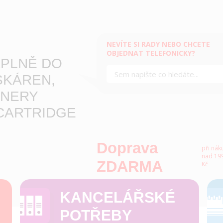
NEVÍTE SI RADY NEBO CHCETE
OBJEDNAT TELEFONICKY?
PLNĚ DO
SKÁREN,
NERY
CARTRIDGE
Doprava
při nák
nad 199
ZDARMA
Kč
KANCELÁŘSKÉ
POTŘEBY