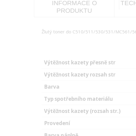
INFORMACE O
TEC
PRODUKTU
Žlutý toner do C510/511/530/531/MC561/56
Výtěžnost kazety přesně str
Výtěžnost kazety rozsah str
Barva
Typ spotřebního materiálu
Výtěžnost kazety (rozsah str.)
Provedení
Barva náplně