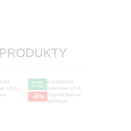
 PRODUKTY
0,14 KČ
VÝTISK
-43%