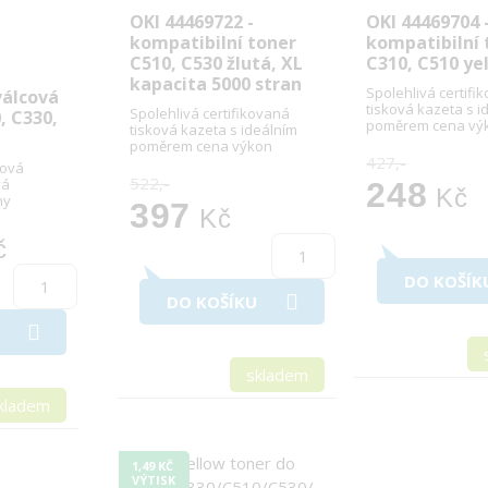
OKI 44469722 -
OKI 44469704 
kompatibilní toner
kompatibilní 
C510, C530 žlutá, XL
C310, C510 ye
kapacita 5000 stran
Spolehlivá certifi
válcová
tisková kazeta s i
Spolehlivá certifikovaná
, C330,
poměrem cena vý
tisková kazeta s ideálním
poměrem cena výkon
427,-
nová
522,-
vá
248
Kč
ny
397
Kč
č
DO KOŠÍK
DO KOŠÍKU
skladem
kladem
1,49 KČ
VÝTISK