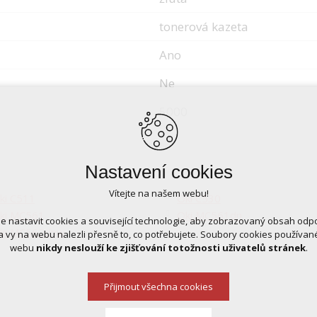
tonerová kazeta
Ano
Ne
5000
Nastavení cookies
Vítejte na našem webu!
ki C511
Oki C530
ki MC561
Oki MC561dn
 nastavit cookies a související technologie, aby zobrazovaný obsah odp
ki MC562dnw
 vy na webu nalezli přesně to, co potřebujete. Soubory cookies používa
webu
nikdy neslouží ke zjišťování totožnosti uživatelů stránek
.
Přijmout všechna cookies