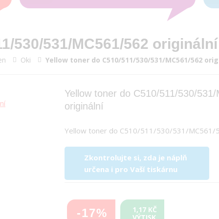
11/530/531/MC561/562 originální
en
Oki
Yellow toner do C510/511/530/531/MC561/562 orig
Yellow toner do C510/511/530/531
originální
Yellow toner do C510/511/530/531/MC561/
Zkontrolujte si, zda je náplň
určena i pro Vaší tiskárnu
1,17 KČ
-17%
VÝTISK