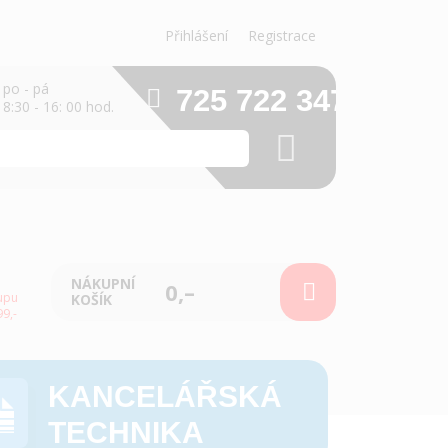
Přihlášení
Registrace
po - pá
725 722 347
8:30 - 16: 00 hod.
NÁKUPNÍ
0,–
upu
KOŠÍK
9,-
KANCELÁŘSKÁ
TECHNIKA