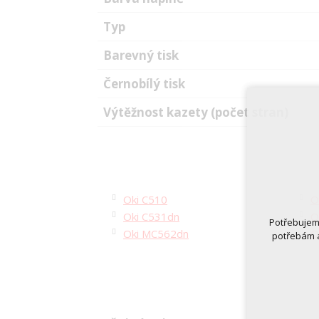
Typ
Barevný tisk
Černobílý tisk
Výtěžnost kazety (počet stran)
Oki C510
O
Oki C531dn
O
Potřebujeme
Oki MC562dn
O
potřebám a