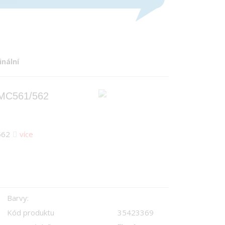
inální
/MC561/562
562
více
Barvy:
Kód produktu
35423369