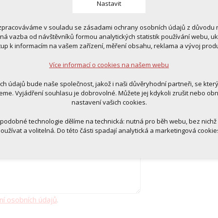
Nastavit
zpracováváme v souladu se zásadami ochrany osobních údajů z důvodu n
 cookies
tná vazba od návštěvníků formou analytických statistik používání webu, u
 pro provozování webu
tup k informacím na vašem zařízení, měření obsahu, reklama a vývoj prod
ní kontextu stránek (session): případná přihlášení, volby jazyka, apod.
Více informací o cookies na našem webu
cookies
tická pro anonymizované vyhodnocení návštěvnosti
ich údajů bude naše společnost, jakož i naši důvěryhodní partneři, se kter
tingová cookies (Google, Ecomail, Sklik, Smartsupp, Heureka)
eme. Vyjádření souhlasu je dobrovolné. Můžete jej kdykoli zrušit nebo ob
nastavení vašich cookies.
Více informací o cookies na našem webu
 podobné technologie dělíme na technická: nutná pro běh webu, bez nichž
oužívat a volitelná. Do této části spadají analytická a marketingová cookie
Přijmout všechna cookies
Odmítnout vše
ní osobních údajů
.