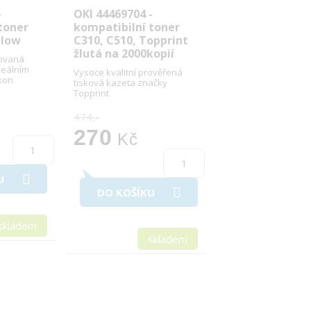
-
OKI 44469704 -
toner
kompatibilní toner
llow
C310, C510, Topprint
žlutá na 2000kopií
kovaná
deálním
Vysoce kvalitní prověřená
kon
tisková kazeta značky
Topprint
474,-
270
Kč
U
DO KOŠÍKU
skladem
skladem