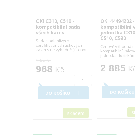
OKI C310, C510 -
OKI 44494202 -
kompatibilní sada
kompatibilní 
všech barev
jednotka C310
C510, C530
Sada spolehlivých
certifikovaných tiskových
Cenově výhodná 
kazet s nejvýhodnější cenou
kompatibilní válco
jednotka do tiskár
1 567,-
2 885
968
K
Kč
DO KOŠÍKU
DO KOŠÍKU
s
skladem