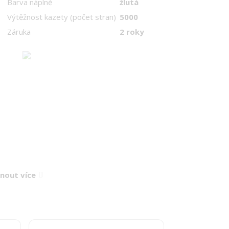
Barva náplně
žlutá
Výtěžnost kazety (počet stran)
5000
Záruka
2 roky
knout více