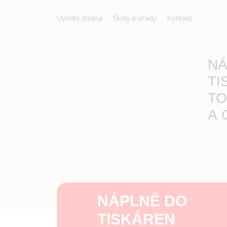
Úvodní strana
Školy a úřady
Kontakt
NÁ
TI
TO
A 
NÁPLNĚ DO
TISKÁREN