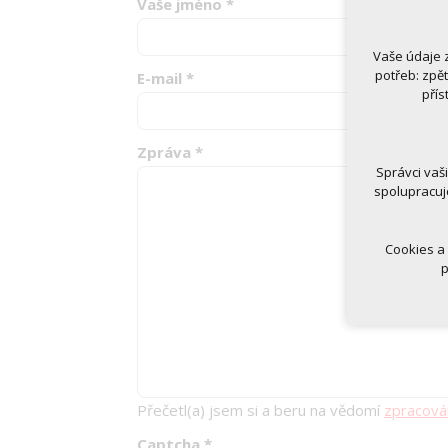
Vaše jméno
*
Vaše údaje 
Technická
potřeb: zpě
E-mail
*
nutná
přís
udrže
Volitelná 
Zpráva
*
analy
Správci vaš
marke
spolupracuj
Cookies a
p
Přečetl(a) jsem si a beru na vědomí
zpracová
Captcha
*