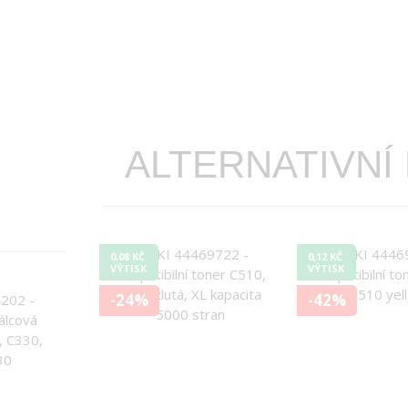
ALTERNATIVNÍ
0,08 KČ
0,12 KČ
VÝTISK
VÝTISK
-24%
-42%