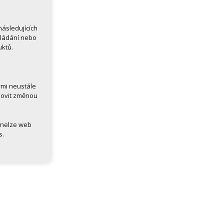
ásledujících
kládání nebo
uktů.
ými neustále
novit změnou
 nelze web
s.