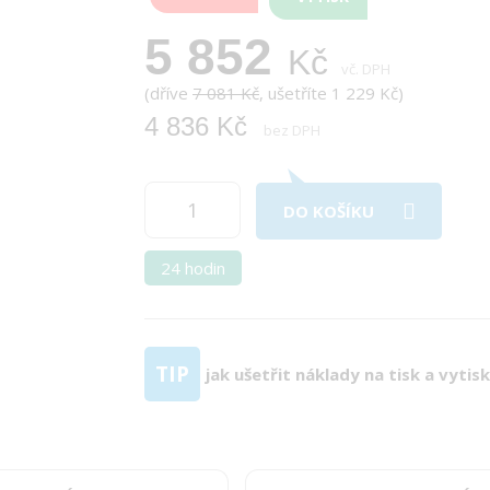
5 852
Kč
vč. DPH
(dříve
7 081 Kč
, ušetříte 1 229 Kč)
4 836 Kč
bez DPH
DO KOŠÍKU
24 hodin
TIP
jak ušetřit náklady na tisk a vytis