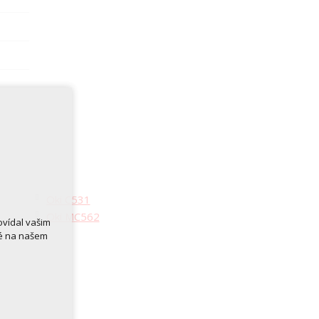
Oki C531
Oki MC562
ovídal vašim
né na našem