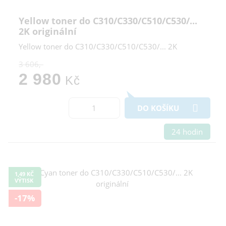
Yellow toner do C310/C330/C510/C530/...
2K originální
Yellow toner do C310/C330/C510/C530/... 2K
3 606,-
2 980
Kč
DO KOŠÍKU
24 hodin
1,49 KČ
VÝTISK
-17%