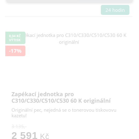
Cookies a podobné technologie dělíme na technická: nutná
24 hodin
pro běh webu, bez nichž nelze web používat a volitelná. Do
této části spadají analytická a marketingová cookies.
Přijmout všechna cookies
0,04 KČ
Odmítnout vše
VÝTISK
-17%
Zapékací jednotka pro
C310/C330/C510/C530 60 K originální
Originální pec, nejedná se o tonerovou tiskovovu
kazetu!
3 135,-
2 591
Kč