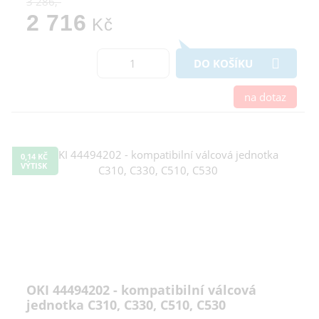
3 286,-
2 716
Kč
DO KOŠÍKU
na dotaz
0,14 KČ
VÝTISK
OKI 44494202 - kompatibilní válcová
jednotka C310, C330, C510, C530