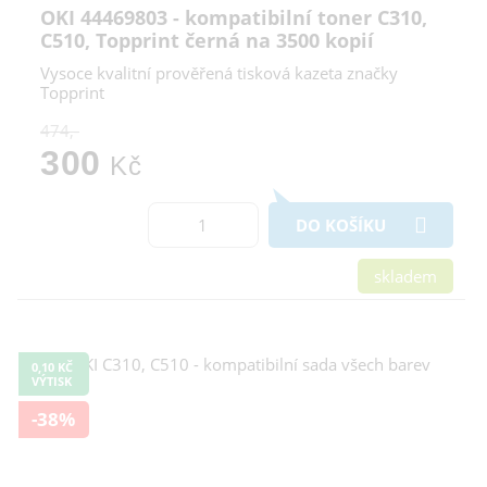
OKI 44469803 - kompatibilní toner C310,
C510, Topprint černá na 3500 kopií
Vysoce kvalitní prověřená tisková kazeta značky
Topprint
474,-
300
Kč
DO KOŠÍKU
skladem
0,10 KČ
VÝTISK
-38%