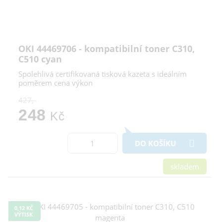
OKI 44469706 - kompatibilní toner C310,
C510 cyan
Spolehlivá certifikovaná tisková kazeta s ideálním
poměrem cena výkon
427,-
248
Kč
DO KOŠÍKU
skladem
0,12 KČ
VÝTISK