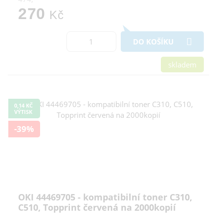
270
Kč
DO KOŠÍKU
skladem
0,14 KČ
VÝTISK
-39%
OKI 44469705 - kompatibilní toner C310,
C510, Topprint červená na 2000kopií