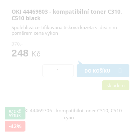
OKI 44469803 - kompatibilní toner C310,
C510 black
Spolehlivá certifikovaná tisková kazeta s ideálním
poměrem cena výkon
370,-
248
Kč
DO KOŠÍKU
skladem
0,12 KČ
VÝTISK
-42%