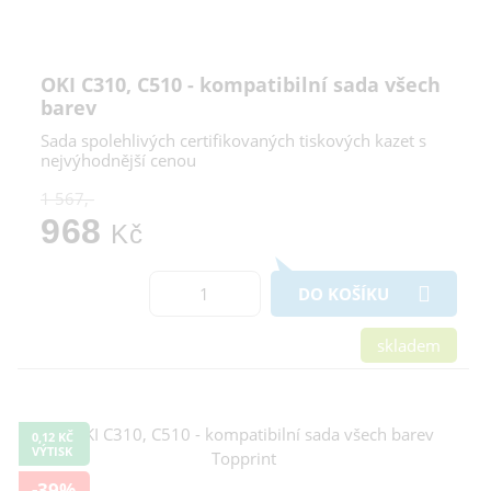
OKI C310, C510 - kompatibilní sada všech
barev
Sada spolehlivých certifikovaných tiskových kazet s
nejvýhodnější cenou
1 567,-
968
Kč
DO KOŠÍKU
skladem
0,12 KČ
VÝTISK
-39%