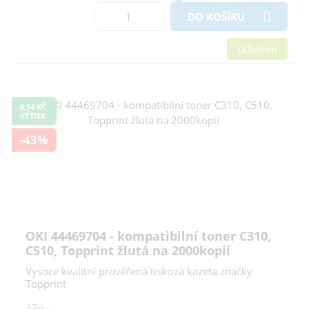
DO KOŠÍKU
skladem
0,14 KČ
VÝTISK
-43%
OKI 44469704 - kompatibilní toner C310,
C510, Topprint žlutá na 2000kopií
Vysoce kvalitní prověřená tisková kazeta značky
Topprint
474,-