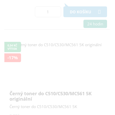
DO KOŠÍKU
24 hodin
0,54 KČ
VÝTISK
-17%
Černý toner do C510/C530/MC561 5K
originální
Černý toner do C510/C530/MC561 5K