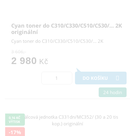
Cyan toner do C310/C330/C510/C530/... 2K
originální
Cyan toner do C310/C330/C510/C530/... 2K
3 606,-
2 980
Kč
DO KOŠÍKU
24 hodin
0,16 KČ
VÝTISK
-17%