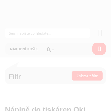
0,–
NÁKUPNÍ KOŠÍK
Filtr
Zobrazit filtr
Náplně do tiskáren Oki