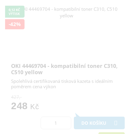
0,12 KČ
VÝTISK
-42%
OKI 44469704 - kompatibilní toner C310,
C510 yellow
Spolehlivá certifikovaná tisková kazeta s ideálním
poměrem cena výkon
427,-
248
Kč
DO KOŠÍKU