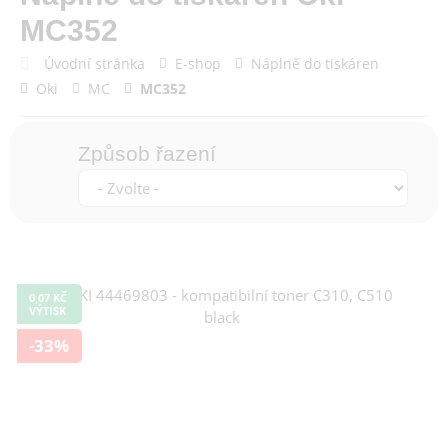
MC352
Úvodní stránka
E-shop
Náplně do tiskáren
Oki
MC
MC352
Způsob řazení
0,07 KČ
VÝTISK
-33%