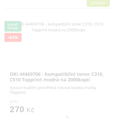
skladem
0,14 KČ
VÝTISK
-43%
OKI 44469706 - kompatibilní toner C310,
C510 Topprint modrá na 2000kopií
Vysoce kvalitní prověřená tisková kazeta značky
Topprint
474,-
270
Kč