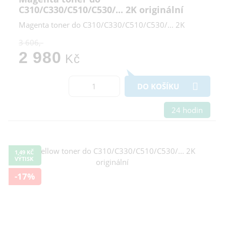
C310/C330/C510/C530/... 2K originální
Magenta toner do C310/C330/C510/C530/... 2K
3 606,-
2 980
Kč
DO KOŠÍKU
24 hodin
1,49 KČ
VÝTISK
-17%