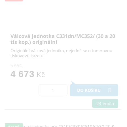
Válcová jednotka C331dn/MC352/ (30 a 20
tis kop.) originální
Originální válcová jednotka, nejedná se o tonerovou
tiskovovu kazetu!
5 654,-
4 673
Kč
DO KOŠÍKU
24 hodin