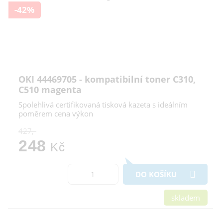
-42%
OKI 44469705 - kompatibilní toner C310,
C510 magenta
Spolehlivá certifikovaná tisková kazeta s ideálním
poměrem cena výkon
427,-
248
Kč
DO KOŠÍKU
skladem