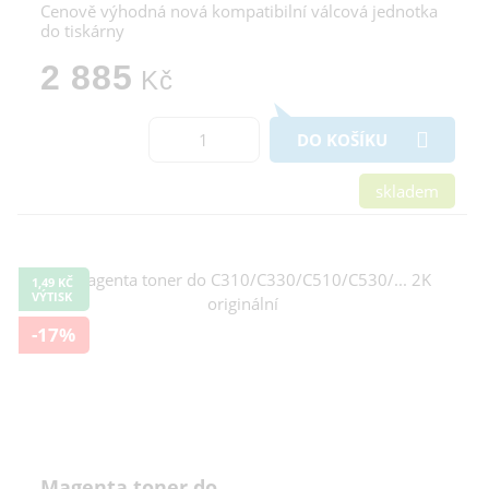
Cenově výhodná nová kompatibilní válcová jednotka
do tiskárny
2 885
Kč
DO KOŠÍKU
skladem
1,49 KČ
VÝTISK
-17%
Magenta toner do