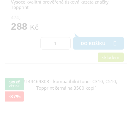
Vysoce kvalitní prověřená tisková kazeta značky
Topprint
474,-
288
Kč
DO KOŠÍKU
skladem
0,09 KČ
VÝTISK
-37%