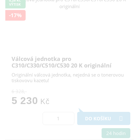
0,26 KČ
VÝTISK
-17%
Válcová jednotka pro
C310/C330/C510/C530 20 K originální
Originální válcová jednotka, nejedná se o tonerovou
tiskovovu kazetu!
6 328,-
5 230
Kč
DO KOŠÍKU
24 hodin