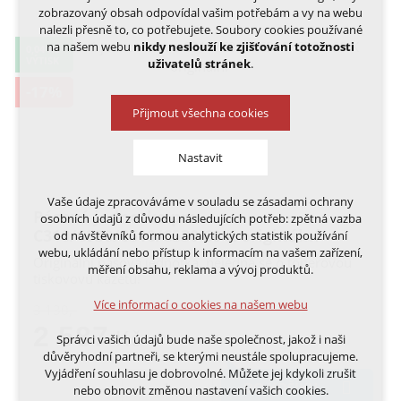
zobrazovaný obsah odpovídal vašim potřebám a vy na webu
nalezli přesně to, co potřebujete. Soubory cookies používané
na našem webu
nikdy neslouží ke zjišťování totožnosti
0,04 KČ
VÝTISK
uživatelů stránek
.
-17%
Přijmout všechna cookies
Nastavit
Vaše údaje zpracováváme v souladu se zásadami ochrany
Technická cookies
Pásová jednotka pro
osobních údajů z důvodu následujících potřeb: zpětná vazba
nutná pro provozování webu
C310/C330/C510/C530 60 K originální
od návštěvníků formou analytických statistik používání
udržení kontextu stránek (session): případná
webu, ukládání nebo přístup k informacím na vašem zařízení,
přihlášení, volby jazyka, apod.
Originální pásová jednotka, nejedná se o tonerovou
měření obsahu, reklama a vývoj produktů.
tiskovovu kazetu!
Volitelná cookies
Více informací o cookies na našem webu
3 130,-
analytická pro anonymizované vyhodnocení
2 587
návštěvnosti
Kč
Správci vašich údajů bude naše společnost, jakož i naši
marketingová cookies (Google, Ecomail, Sklik,
důvěryhodní partneři, se kterými neustále spolupracujeme.
Smartsupp, Heureka)
Vyjádření souhlasu je dobrovolné. Můžete jej kdykoli zrušit
DO KOŠÍKU
nebo obnovit změnou nastavení vašich cookies.
Více informací o cookies na našem webu