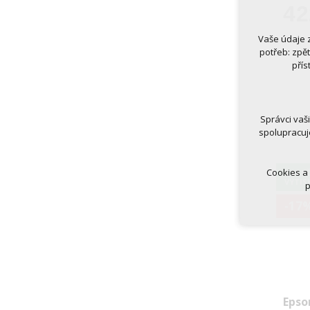
42
Vaše údaje 
Technická
potřeb: zpě
nutná
přís
udrže
Volitelná 
analy
Správci vaš
marke
spolupracuj
Cookies a
1,51 K
VÝTIS
p
-17
Epso