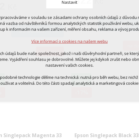
422
Kč
Nastavit
2
Kč
zpracováváme v souladu se zásadami ochrany osobních údajů z důvodu n
 cookies
tná vazba od návštěvníků formou analytických statistik používání webu, u
DO KOŠÍKU
 pro provozování webu
tup k informacím na vašem zařízení, měření obsahu, reklama a vývoj prod
DO KOŠÍKU
ní kontextu stránek (session): případná přihlášení, volby jazyka, apod.
Více informací o cookies na našem webu
cookies
na d
tická pro anonymizované vyhodnocení návštěvnosti
na dotaz
ich údajů bude naše společnost, jakož i naši důvěryhodní partneři, se kter
tingová cookies (Google, Ecomail, Sklik, Smartsupp, Heureka)
eme. Vyjádření souhlasu je dobrovolné. Můžete jej kdykoli zrušit nebo ob
nastavení vašich cookies.
Více informací o cookies na našem webu
 podobné technologie dělíme na technická: nutná pro běh webu, bez nichž
Č
1,52 KČ
K
VÝTISK
oužívat a volitelná. Do této části spadají analytická a marketingová cookie
Přijmout všechna cookies
%
-17%
Odmítnout vše
n Singlepack Magenta 33
Epson Singlepack Black 33