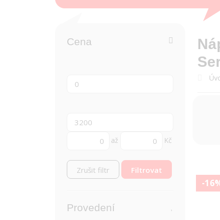
Cena
Ná
Ser
Úvo
až
Kč
Zrušit filtr
-16
Provedení