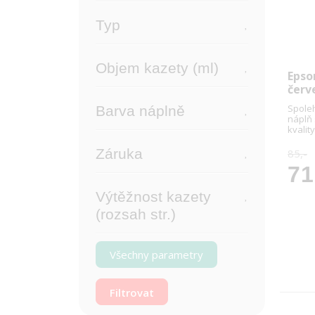
Typ
Objem kazety (ml)
Epso
červ
Spoleh
Barva náplně
náplň
kvality
Záruka
85,-
71
Výtěžnost kazety
(rozsah str.)
Všechny parametry