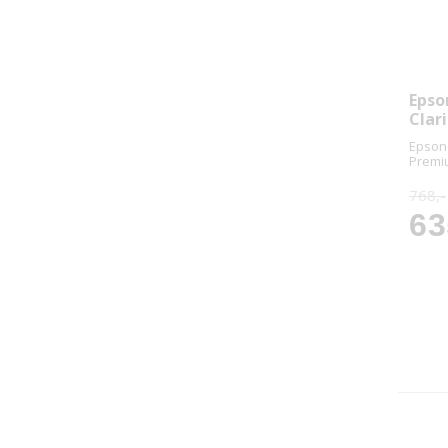
Epso
Clar
Epson 
Premi
768,-
63