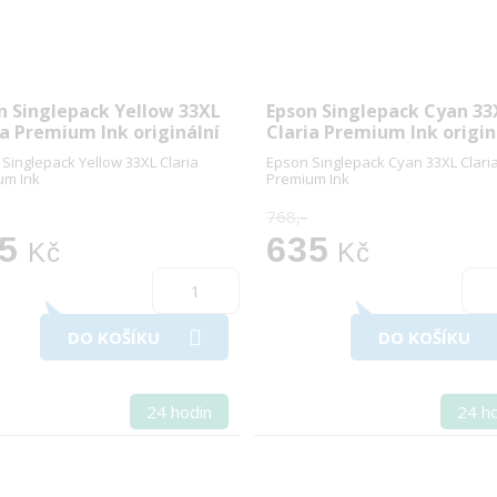
n Singlepack Yellow 33XL
Epson Singlepack Cyan 33
ia Premium Ink originální
Claria Premium Ink origin
Singlepack Yellow 33XL Claria
Epson Singlepack Cyan 33XL Clari
um Ink
Premium Ink
768,-
5
635
Kč
Kč
DO KOŠÍKU
DO KOŠÍKU
24 hodin
24 h