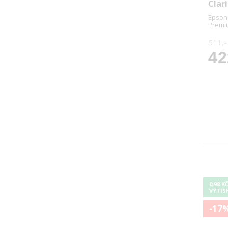
Clar
Epson 
Premi
511,-
42
0,98 K
VÝTIS
-17