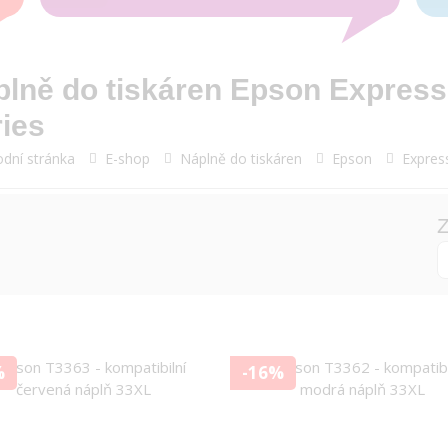
plně do tiskáren Epson Expres
ies
dní stránka
E-shop
Náplně do tiskáren
Epson
Expres
Z
%
-16%