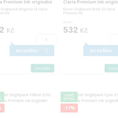
ia Premium Ink originální
Claria Premium Ink origin
Singlepack Magenta 33 Claria
Epson Singlepack Black 33 Claria
um Ink
Premium Ink
644,-
2
532
Kč
Kč
DO KOŠÍKU
DO KOŠÍKU
24 hodin
24 h
Č
1,32 KČ
K
VÝTISK
%
-17%