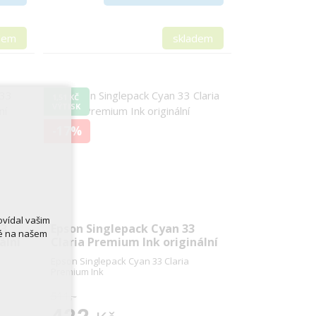
dem
skladem
1,51 KČ
VÝTISK
-17%
ovídal vašim
33
Epson Singlepack Cyan 33
né na našem
ální
Claria Premium Ink originální
Epson Singlepack Cyan 33 Claria
Premium Ink
511,-