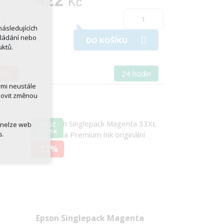
422
Kč
ásledujících
kládání nebo
DO KOŠÍKU
uktů.
otaz
24 hodin
ými neustále
novit změnou
 nelze web
0,98 KČ
VÝTISK
s.
-17%
Epson Singlepack Magenta