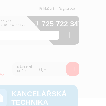
Přihlášení
Registrace
po - pá
725 722 347
8:30 - 16: 00 hod.
NÁKUPNÍ
0,–
upu
KOŠÍK
9,-
KANCELÁŘSKÁ
TECHNIKA