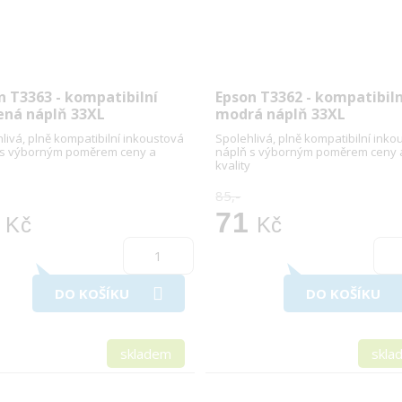
n T3363 - kompatibilní
Epson T3362 - kompatibiln
ená náplň 33XL
modrá náplň 33XL
livá, plně kompatibilní inkoustová
Spolehlivá, plně kompatibilní inko
 s výborným poměrem ceny a
náplň s výborným poměrem ceny 
kvality
85,-
71
Kč
Kč
DO KOŠÍKU
DO KOŠÍKU
skladem
skla