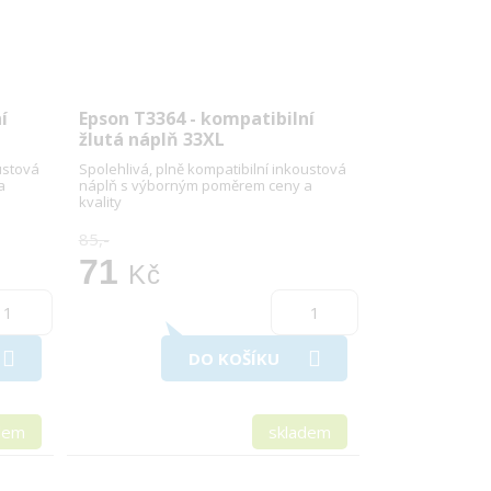
í
Epson T3364 - kompatibilní
žlutá náplň 33XL
ustová
Spolehlivá, plně kompatibilní inkoustová
a
náplň s výborným poměrem ceny a
kvality
85,-
71
Kč
DO KOŠÍKU
dem
skladem