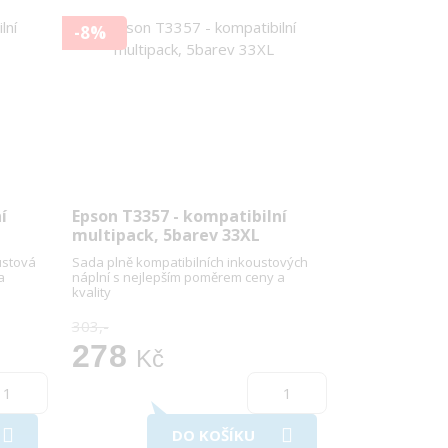
-8%
í
Epson T3357 - kompatibilní
multipack, 5barev 33XL
ustová
Sada plně kompatibilních inkoustových
a
náplní s nejlepším poměrem ceny a
kvality
303,-
278
Kč
DO KOŠÍKU