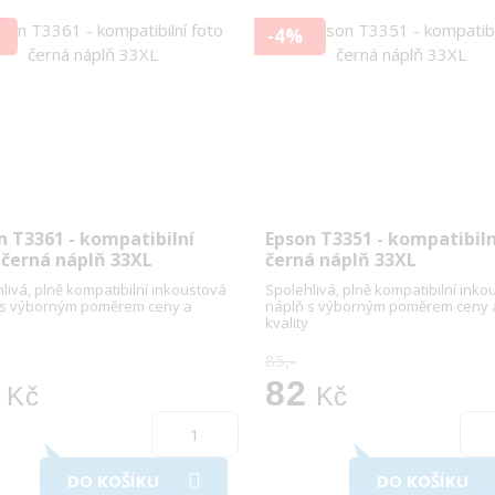
-4%
n T3361 - kompatibilní
Epson T3351 - kompatibiln
 černá náplň 33XL
černá náplň 33XL
livá, plně kompatibilní inkoustová
Spolehlivá, plně kompatibilní inko
 s výborným poměrem ceny a
náplň s výborným poměrem ceny 
kvality
85,-
82
Kč
Kč
DO KOŠÍKU
DO KOŠÍKU