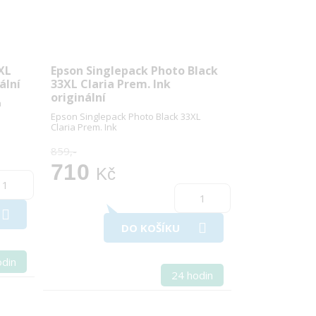
XL
Epson Singlepack Photo Black
ální
33XL Claria Prem. Ink
originální
a
Epson Singlepack Photo Black 33XL
Claria Prem. Ink
859,-
710
Kč
DO KOŠÍKU
odin
24 hodin