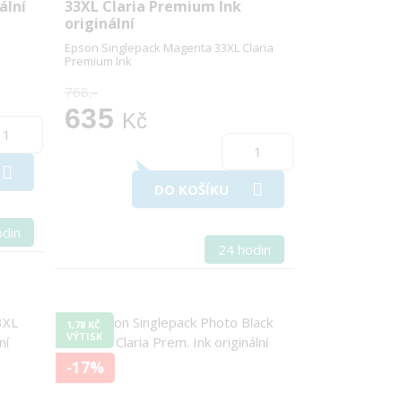
ální
33XL Claria Premium Ink
originální
Epson Singlepack Magenta 33XL Claria
Premium Ink
768,-
635
Kč
DO KOŠÍKU
odin
24 hodin
1,78 KČ
VÝTISK
-17%