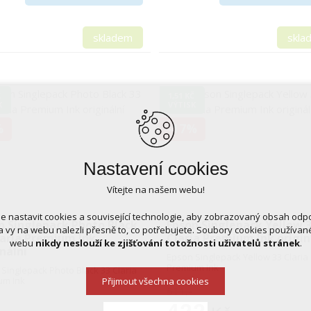
skladem
skla
Č
1,51 KČ
K
VÝTISK
%
-17%
Nastavení cookies
Vítejte na našem webu!
 nastavit cookies a související technologie, aby zobrazovaný obsah odp
n Singlepack Photo Black
Epson Singlepack Yellow 
 vy na webu nalezli přesně to, co potřebujete. Soubory cookies používa
laria Premium Ink
Claria Premium Ink origin
webu
nikdy neslouží ke zjišťování totožnosti uživatelů stránek
.
nální
Epson Singlepack Yellow 33 Claria
Premium Ink
Singlepack Photo Black 33 Claria
um Ink
Přijmout všechna cookies
511,-