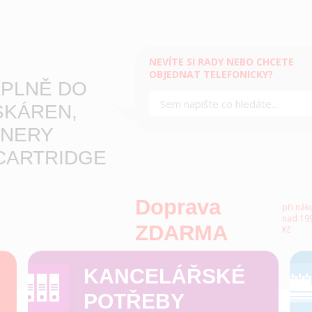
NEVÍTE SI RADY NEBO CHCETE
OBJEDNAT TELEFONICKY?
PLNĚ DO
SKÁREN,
NERY
CARTRIDGE
Doprava
při nák
nad 199
ZDARMA
Kč
KANCELÁŘSKÉ
POTŘEBY