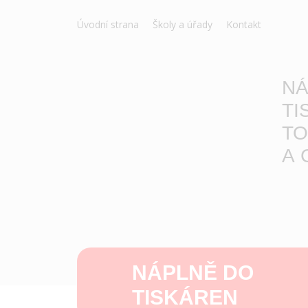
Úvodní strana
Školy a úřady
Kontakt
NÁ
TI
TO
A 
NÁPLNĚ DO
TISKÁREN