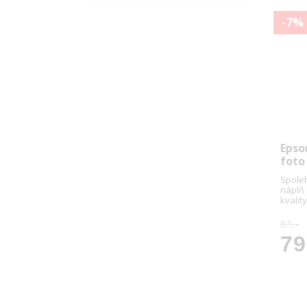
-7%
Epso
foto
Spoleh
náplň
kvality
85,-
79