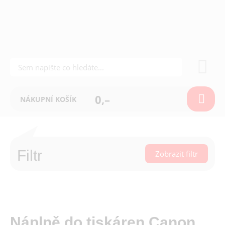
0,–
NÁKUPNÍ KOŠÍK
Filtr
Zobrazit filtr
Náplně do tiskáren Canon