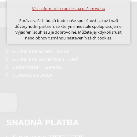
Volitelná cookies
Více informací o cookies na našem webu
analytická pro anonymizované vyhodnocení
návštěvnosti
Správci vašich údajů bude naše společnost, jakož i naši
marketingová cookies (Google, Ecomail, Sklik,
důvěryhodní partneři, se kterými neustále spolupracujeme.
Smartsupp, Heureka)
Vyjádření souhlasu je dobrovolné. Můžete jej kdykoli zrušit
RYCHLÁ DOPRAVA
nebo obnovit změnou nastavení vašich cookies.
Více informací o cookies na našem webu
Cookies a podobné technologie dělíme na technická: nutná
GLS balík na adresu - 99,-Kč
pro běh webu, bez nichž nelze web používat a volitelná. Do
GLS balík do parcelshopu - 59Kč
této části spadají analytická a marketingová cookies.
Přijmout všechna cookies
Osobní odběr - ZDARMA
DOPRAVA A PLATBA
Odmítnout vše
SNADNÁ PLATBA
Bankovní převod 103900212 / 2250