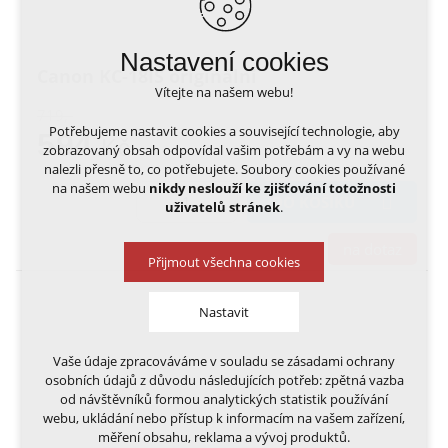
Nastavení cookies
Canon KC-18IS originální
Vítejte na našem webu!
719,-
Potřebujeme nastavit cookies a související technologie, aby
594
Kč
zobrazovaný obsah odpovídal vašim potřebám a vy na webu
nalezli přesně to, co potřebujete. Soubory cookies používané
na našem webu
nikdy neslouží ke zjišťování totožnosti
DO KOŠÍKU
uživatelů stránek
.
na dotaz
Přijmout všechna cookies
Nastavit
Vaše údaje zpracováváme v souladu se zásadami ochrany
Technická cookies
osobních údajů z důvodu následujících potřeb: zpětná vazba
nutná pro provozování webu
od návštěvníků formou analytických statistik používání
udržení kontextu stránek (session): případná
webu, ukládání nebo přístup k informacím na vašem zařízení,
přihlášení, volby jazyka, apod.
měření obsahu, reklama a vývoj produktů.