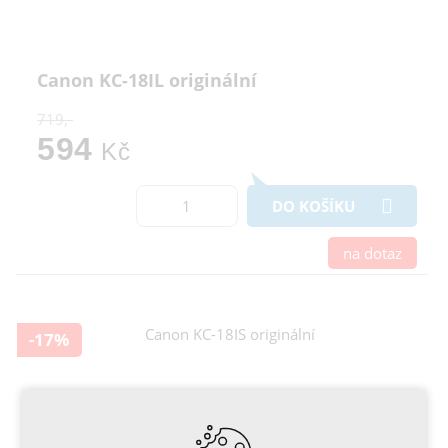
Canon KC-18IL originální
719,-
594
Kč
DO KOŠÍKU
na dotaz
-17%