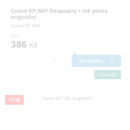
Canon KP-36IP fotopapíry + ink páska
originální
Canon KP-36IP
402,-
386
Kč
DO KOŠÍKU
24 hodin
-17%