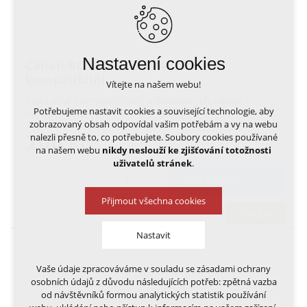
Nastavení cookies
Canon BCI24BK + BCI24 color -
kompatibilní
Vítejte na našem webu!
Sada plně kompatibilních inkoustových náplní s
Potřebujeme nastavit cookies a související technologie, aby
nejlepším poměrem ceny a kvality
zobrazovaný obsah odpovídal vašim potřebám a vy na webu
100
nalezli přesně to, co potřebujete. Soubory cookies používané
Kč
na našem webu
nikdy neslouží ke zjišťování totožnosti
uživatelů stránek
.
DO KOŠÍKU
Přijmout všechna cookies
skladem
Nastavit
Vaše údaje zpracováváme v souladu se zásadami ochrany
Technická cookies
osobních údajů z důvodu následujících potřeb: zpětná vazba
nutná pro provozování webu
od návštěvníků formou analytických statistik používání
udržení kontextu stránek (session): případná