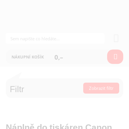
0,–
NÁKUPNÍ KOŠÍK
Filtr
Zobrazit filtr
Náplně do tiskáren Canon