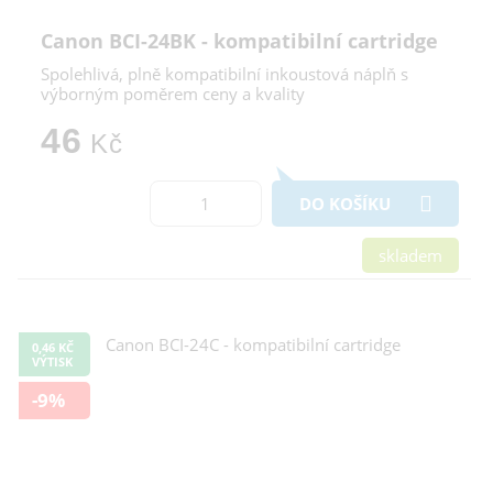
Canon BCI-24BK - kompatibilní cartridge
Spolehlivá, plně kompatibilní inkoustová náplň s
výborným poměrem ceny a kvality
46
Kč
DO KOŠÍKU
skladem
0,46 KČ
VÝTISK
-9%