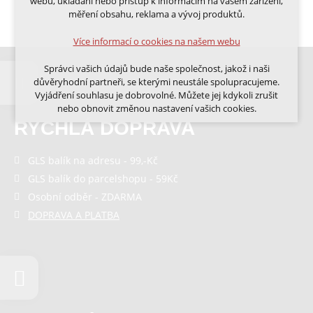
webu, ukládání nebo přístup k informacím na vašem zařízení,
přihlášení, volby jazyka, apod.
měření obsahu, reklama a vývoj produktů.
Volitelná cookies
Více informací o cookies na našem webu
analytická pro anonymizované vyhodnocení
návštěvnosti
Správci vašich údajů bude naše společnost, jakož i naši
marketingová cookies (Google, Ecomail, Sklik,
důvěryhodní partneři, se kterými neustále spolupracujeme.
Smartsupp, Heureka)
Vyjádření souhlasu je dobrovolné. Můžete jej kdykoli zrušit
nebo obnovit změnou nastavení vašich cookies.
Více informací o cookies na našem webu
RYCHLÁ DOPRAVA
Cookies a podobné technologie dělíme na technická: nutná
pro běh webu, bez nichž nelze web používat a volitelná. Do
GLS balík na adresu - 99,-Kč
této části spadají analytická a marketingová cookies.
Přijmout všechna cookies
GLS balík do parcelshopu - 59Kč
Osobní odběr - ZDARMA
Odmítnout vše
DOPRAVA A PLATBA