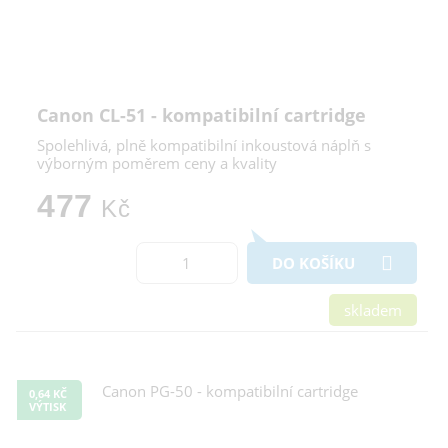
Canon CL-51 - kompatibilní cartridge
Spolehlivá, plně kompatibilní inkoustová náplň s
výborným poměrem ceny a kvality
477
Kč
DO KOŠÍKU
skladem
0,64 KČ
VÝTISK