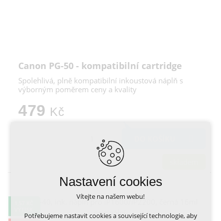
Canon PG-50 - kompatibilní cartridge
Spolehlivá, plně kompatibilní inkoustová náplň s
výborným poměrem ceny a kvality
479
Kč
DO KOŠÍKU
skladem
Nastavení cookies
Vítejte na našem webu!
1,57 KČ
VÝTISK
Potřebujeme nastavit cookies a související technologie, aby