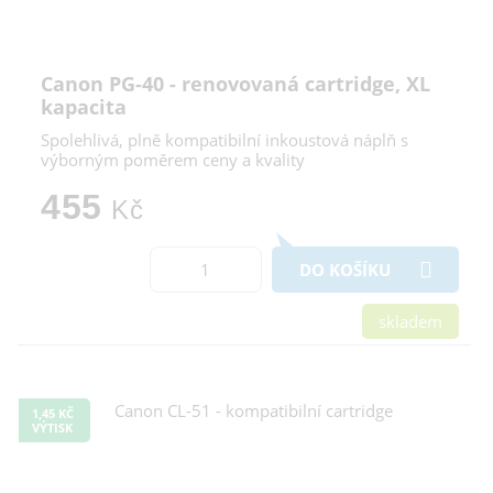
Canon PG-40 - renovovaná cartridge, XL
kapacita
Spolehlivá, plně kompatibilní inkoustová náplň s
výborným poměrem ceny a kvality
455
Kč
DO KOŠÍKU
skladem
1,45 KČ
VÝTISK