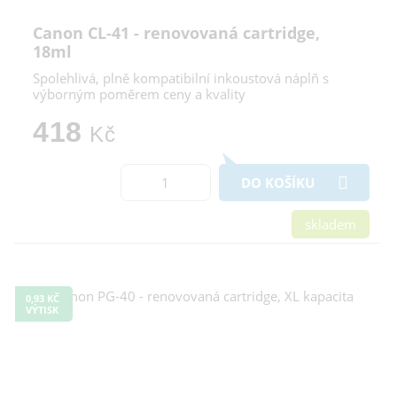
Canon CL-41 - renovovaná cartridge,
18ml
Spolehlivá, plně kompatibilní inkoustová náplň s
výborným poměrem ceny a kvality
418
Kč
DO KOŠÍKU
skladem
0,93 KČ
VÝTISK