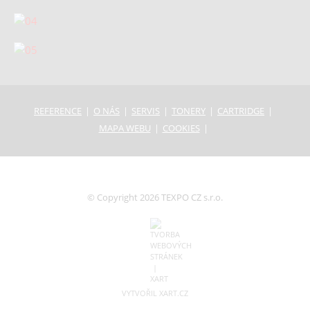
REFERENCE
O NÁS
SERVIS
TONERY
CARTRIDGE
MAPA WEBU
COOKIES
© Copyright 2026 TEXPO CZ s.r.o.
VYTVOŘIL XART.CZ