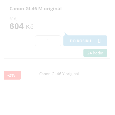
Canon GI-46 M originál
616,-
604
Kč
DO KOŠÍKU
24 hodin
-2%