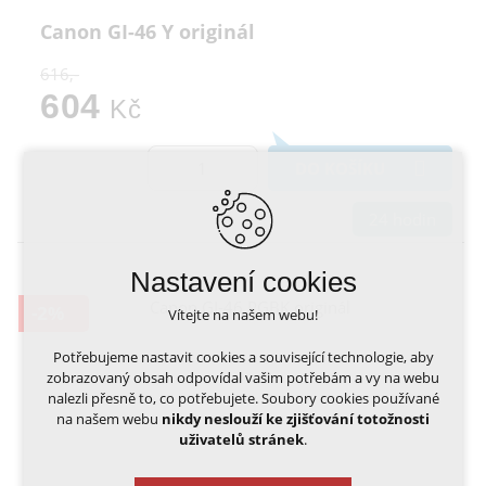
Canon GI-46 Y originál
616,-
604
Kč
DO KOŠÍKU
24 hodin
Nastavení cookies
-2%
Vítejte na našem webu!
Potřebujeme nastavit cookies a související technologie, aby
zobrazovaný obsah odpovídal vašim potřebám a vy na webu
nalezli přesně to, co potřebujete. Soubory cookies používané
na našem webu
nikdy neslouží ke zjišťování totožnosti
uživatelů stránek
.