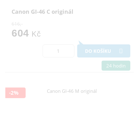
Canon GI-46 C originál
616,-
604
Kč
DO KOŠÍKU
24 hodin
-2%