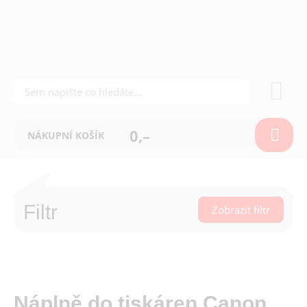
0,–
NÁKUPNÍ KOŠÍK
Filtr
Zobrazit filtr
Náplně do tiskáren Canon