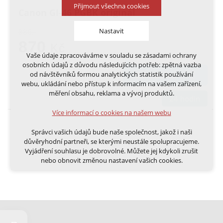
Přijmout všechna cookies
Canon GI-46 PGBK originál
Nastavit
886,-
870
Kč
Vaše údaje zpracováváme v souladu se zásadami ochrany
Technická cookies
osobních údajů z důvodu následujících potřeb: zpětná vazba
nutná pro provozování webu
od návštěvníků formou analytických statistik používání
DO KOŠÍKU
udržení kontextu stránek (session): případná
webu, ukládání nebo přístup k informacím na vašem zařízení,
přihlášení, volby jazyka, apod.
měření obsahu, reklama a vývoj produktů.
24 hodin
Volitelná cookies
Více informací o cookies na našem webu
analytická pro anonymizované vyhodnocení
návštěvnosti
Správci vašich údajů bude naše společnost, jakož i naši
marketingová cookies (Google, Ecomail, Sklik,
důvěryhodní partneři, se kterými neustále spolupracujeme.
Smartsupp, Heureka)
Vyjádření souhlasu je dobrovolné. Můžete jej kdykoli zrušit
nebo obnovit změnou nastavení vašich cookies.
Více informací o cookies na našem webu
Cookies a podobné technologie dělíme na technická: nutná
pro běh webu, bez nichž nelze web používat a volitelná. Do
této části spadají analytická a marketingová cookies.
Přijmout všechna cookies