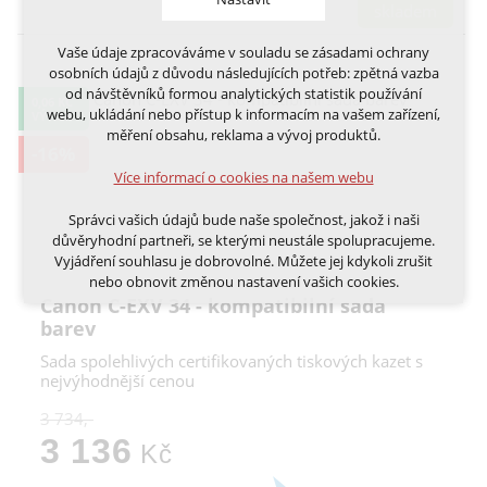
skladem
Vaše údaje zpracováváme v souladu se zásadami ochrany
Technická cookies
osobních údajů z důvodu následujících potřeb: zpětná vazba
nutná pro provozování webu
od návštěvníků formou analytických statistik používání
0,06 KČ
udržení kontextu stránek (session): případná
webu, ukládání nebo přístup k informacím na vašem zařízení,
VÝTISK
přihlášení, volby jazyka, apod.
měření obsahu, reklama a vývoj produktů.
-16%
Volitelná cookies
Více informací o cookies na našem webu
analytická pro anonymizované vyhodnocení
návštěvnosti
Správci vašich údajů bude naše společnost, jakož i naši
marketingová cookies (Google, Ecomail, Sklik,
důvěryhodní partneři, se kterými neustále spolupracujeme.
Smartsupp, Heureka)
Vyjádření souhlasu je dobrovolné. Můžete jej kdykoli zrušit
nebo obnovit změnou nastavení vašich cookies.
Více informací o cookies na našem webu
Canon C-EXV 34 - kompatibilní sada
Cookies a podobné technologie dělíme na technická: nutná
barev
pro běh webu, bez nichž nelze web používat a volitelná. Do
Sada spolehlivých certifikovaných tiskových kazet s
této části spadají analytická a marketingová cookies.
Přijmout všechna cookies
nejvýhodnější cenou
3 734,-
Odmítnout vše
3 136
Kč