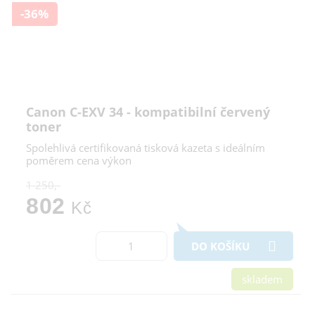
-36%
Canon C-EXV 34 - kompatibilní červený
toner
Spolehlivá certifikovaná tisková kazeta s ideálním
poměrem cena výkon
1 250,-
802
Kč
DO KOŠÍKU
skladem