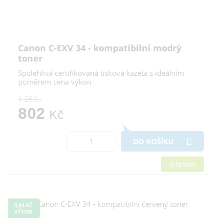
Canon C-EXV 34 - kompatibilní modrý
toner
Spolehlivá certifikovaná tisková kazeta s ideálním
poměrem cena výkon
1 250,-
802
Kč
DO KOŠÍKU
skladem
0,04 KČ
VÝTISK