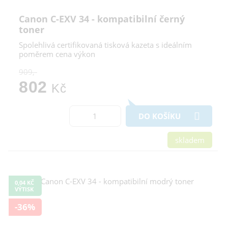
Canon C-EXV 34 - kompatibilní černý
toner
Spolehlivá certifikovaná tisková kazeta s ideálním
poměrem cena výkon
909,-
802
Kč
DO KOŠÍKU
skladem
0,04 KČ
VÝTISK
-36%