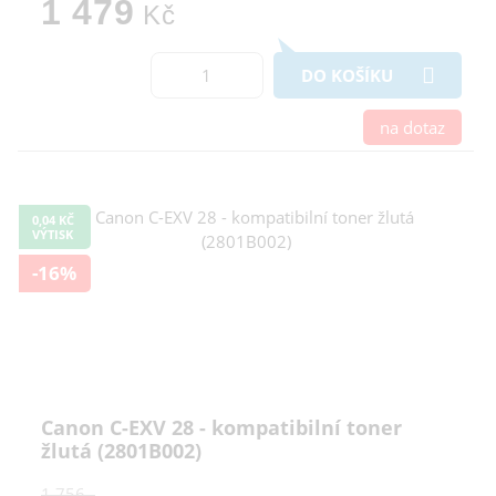
1 479
Kč
DO KOŠÍKU
na dotaz
0,04 KČ
VÝTISK
-16%
Canon C-EXV 28 - kompatibilní toner
žlutá (2801B002)
1 756,-