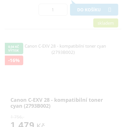
DO KOŠÍKU
skladem
0,04 KČ
VÝTISK
-16%
Canon C-EXV 28 - kompatibilní toner
cyan (2793B002)
1 756,-
1 479
Kč