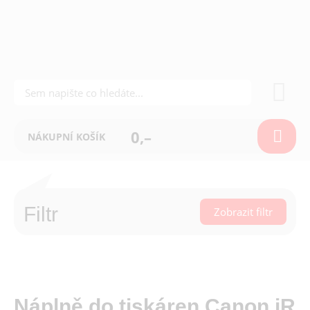
0,–
NÁKUPNÍ KOŠÍK
Filtr
Zobrazit filtr
Náplně do tiskáren Canon iR