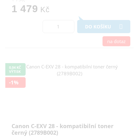
1 479
Kč
DO KOŠÍKU
na dotaz
0,04 KČ
VÝTISK
-1%
Canon C-EXV 28 - kompatibilní toner
černý (2789B002)