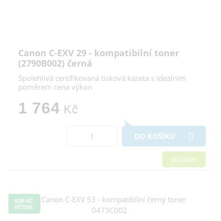
Canon C-EXV 29 - kompatibilní toner
(2790B002) černá
Spolehlivá certifikovaná tisková kazeta s ideálním
poměrem cena výkon
1 764
Kč
DO KOŠÍKU
skladem
0,05 KČ
VÝTISK