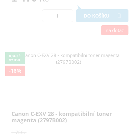
DO KOŠÍKU
na dotaz
0,04 KČ
VÝTISK
-16%
Canon C-EXV 28 - kompatibilní toner
magenta (2797B002)
1 756,-