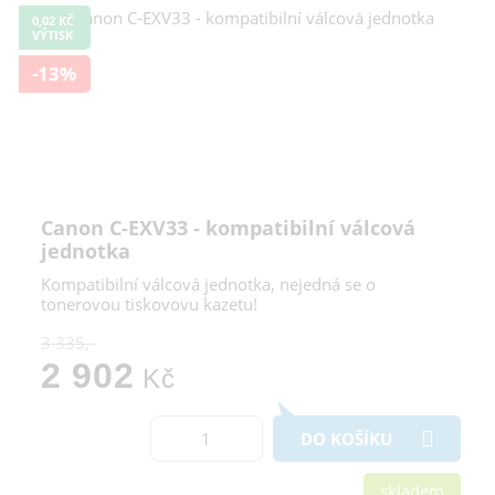
0,02 KČ
VÝTISK
-13%
Canon C-EXV33 - kompatibilní válcová
jednotka
Kompatibilní válcová jednotka, nejedná se o
tonerovou tiskovovu kazetu!
3 335,-
2 902
Kč
DO KOŠÍKU
skladem