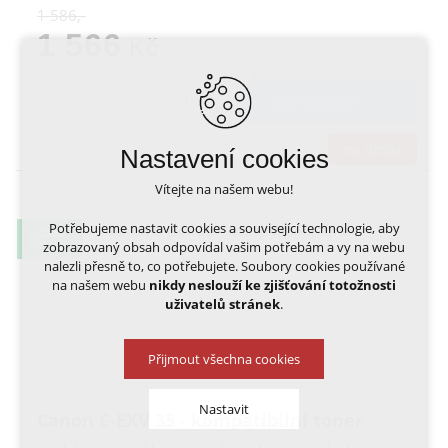
1 586,-
1 566
Kč
DO KOŠÍKU
na dotaz
Nastavení cookies
Vítejte na našem webu!
Potřebujeme nastavit cookies a související technologie, aby
0,02 KČ
zobrazovaný obsah odpovídal vašim potřebám a vy na webu
VÝTISK
nalezli přesně to, co potřebujete. Soubory cookies používané
na našem webu
nikdy neslouží ke zjišťování totožnosti
uživatelů stránek
.
Přijmout všechna cookies
Nastavit
Canon C-EXV 35 - kompatibilní toner