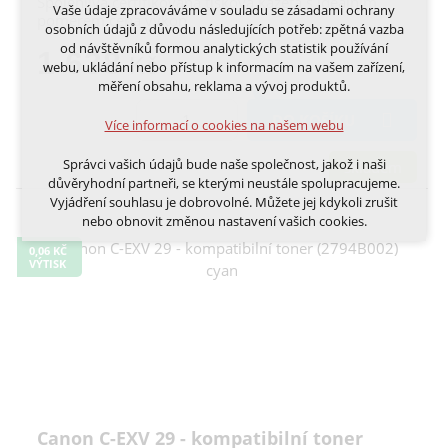
Spolehlivá certifikovaná tisková kazeta s ideálním
Vaše údaje zpracováváme v souladu se zásadami ochrany
poměrem cena výkon
Technická cookies
osobních údajů z důvodu následujících potřeb: zpětná vazba
nutná pro provozování webu
od návštěvníků formou analytických statistik používání
1 638
udržení kontextu stránek (session): případná
Kč
webu, ukládání nebo přístup k informacím na vašem zařízení,
přihlášení, volby jazyka, apod.
měření obsahu, reklama a vývoj produktů.
Volitelná cookies
DO KOŠÍKU
Více informací o cookies na našem webu
analytická pro anonymizované vyhodnocení
návštěvnosti
Správci vašich údajů bude naše společnost, jakož i naši
skladem
marketingová cookies (Google, Ecomail, Sklik,
důvěryhodní partneři, se kterými neustále spolupracujeme.
Smartsupp, Heureka)
Vyjádření souhlasu je dobrovolné. Můžete jej kdykoli zrušit
nebo obnovit změnou nastavení vašich cookies.
Více informací o cookies na našem webu
0,06 KČ
Cookies a podobné technologie dělíme na technická: nutná
VÝTISK
pro běh webu, bez nichž nelze web používat a volitelná. Do
této části spadají analytická a marketingová cookies.
Přijmout všechna cookies
Odmítnout vše
Canon C-EXV 29 - kompatibilní toner