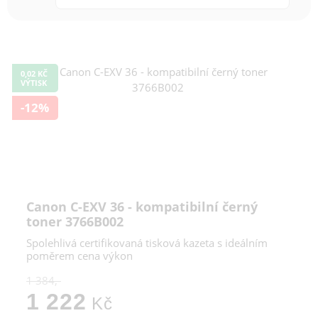
0,02 KČ
VÝTISK
-12%
Canon C-EXV 36 - kompatibilní černý
toner 3766B002
Spolehlivá certifikovaná tisková kazeta s ideálním
poměrem cena výkon
1 384,-
1 222
Kč