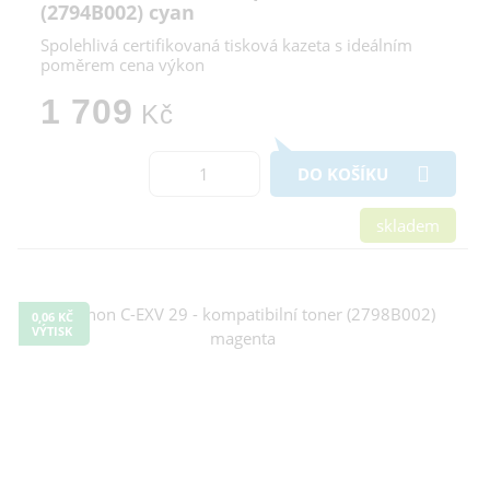
(2794B002) cyan
Spolehlivá certifikovaná tisková kazeta s ideálním
poměrem cena výkon
1 709
Kč
DO KOŠÍKU
skladem
0,06 KČ
VÝTISK