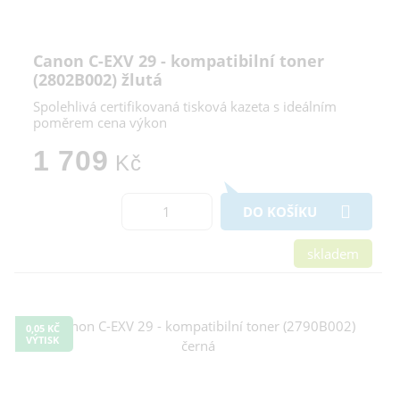
Canon C-EXV 29 - kompatibilní toner
(2802B002) žlutá
Spolehlivá certifikovaná tisková kazeta s ideálním
poměrem cena výkon
1 709
Kč
DO KOŠÍKU
skladem
0,05 KČ
VÝTISK