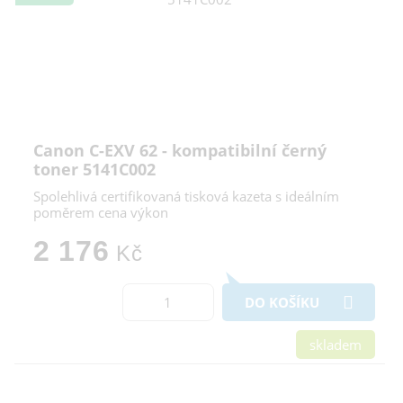
Canon C-EXV 62 - kompatibilní černý
toner 5141C002
Spolehlivá certifikovaná tisková kazeta s ideálním
poměrem cena výkon
2 176
Kč
DO KOŠÍKU
skladem