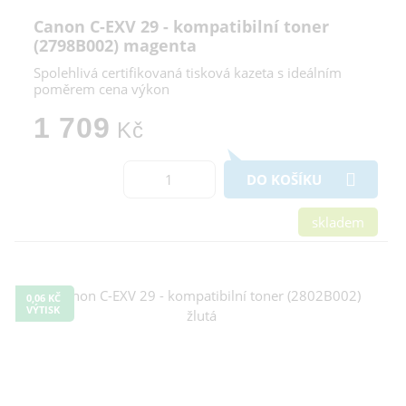
Canon C-EXV 29 - kompatibilní toner
(2798B002) magenta
Spolehlivá certifikovaná tisková kazeta s ideálním
poměrem cena výkon
1 709
Kč
DO KOŠÍKU
skladem
0,06 KČ
VÝTISK