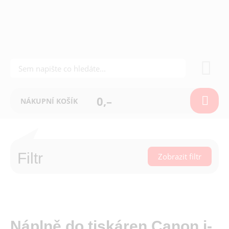
0,–
NÁKUPNÍ KOŠÍK
Filtr
Zobrazit filtr
Náplně do tiskáren Canon i-