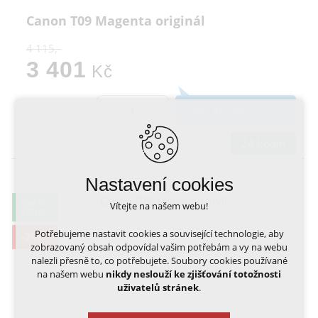
Canon T09 Magenta originál
4 115,-
3 401
Kč
DO KOŠÍKU
24 hodin
Nastavení cookies
0,58 KČ
Vítejte na našem webu!
VÝTISK
Potřebujeme nastavit cookies a související technologie, aby
-2%
zobrazovaný obsah odpovídal vašim potřebám a vy na webu
nalezli přesně to, co potřebujete. Soubory cookies používané
na našem webu
nikdy neslouží ke zjišťování totožnosti
uživatelů stránek
.