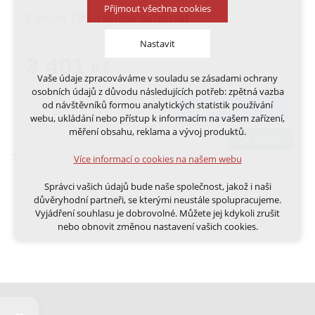
Přijmout všechna cookies
Canon T09 Yellow originál
Nastavit
3 459,-
3 401
Kč
Vaše údaje zpracováváme v souladu se zásadami ochrany
Technická cookies
osobních údajů z důvodu následujících potřeb: zpětná vazba
nutná pro provozování webu
od návštěvníků formou analytických statistik používání
DO KOŠÍKU
udržení kontextu stránek (session): případná
webu, ukládání nebo přístup k informacím na vašem zařízení,
přihlášení, volby jazyka, apod.
měření obsahu, reklama a vývoj produktů.
24 hodin
Volitelná cookies
Více informací o cookies na našem webu
analytická pro anonymizované vyhodnocení
návštěvnosti
Správci vašich údajů bude naše společnost, jakož i naši
marketingová cookies (Google, Ecomail, Sklik,
důvěryhodní partneři, se kterými neustále spolupracujeme.
Smartsupp, Heureka)
Vyjádření souhlasu je dobrovolné. Můžete jej kdykoli zrušit
nebo obnovit změnou nastavení vašich cookies.
Více informací o cookies na našem webu
Cookies a podobné technologie dělíme na technická: nutná
pro běh webu, bez nichž nelze web používat a volitelná. Do
této části spadají analytická a marketingová cookies.
Přijmout všechna cookies