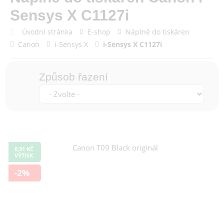
Sensys X C1127i
Úvodní stránka
E-shop
Náplně do tiskáren
Canon
i-Sensys X
i-Sensys X C1127i
Způsob řazení
0,31 KČ
VÝTISK
-2%