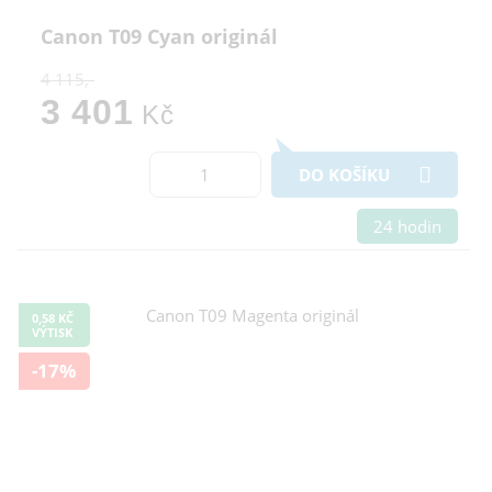
Canon T09 Cyan originál
4 115,-
3 401
Kč
DO KOŠÍKU
24 hodin
0,58 KČ
VÝTISK
-17%