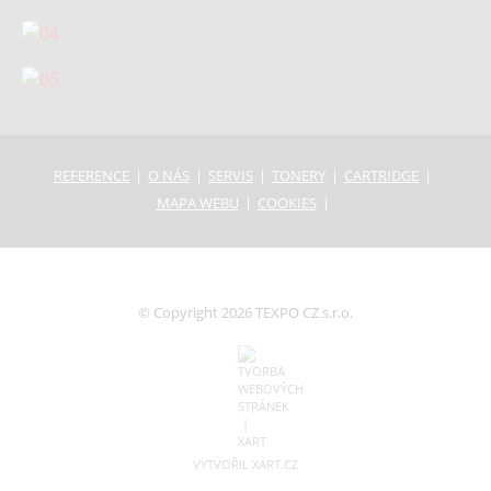
REFERENCE
O NÁS
SERVIS
TONERY
CARTRIDGE
MAPA WEBU
COOKIES
© Copyright 2026 TEXPO CZ s.r.o.
VYTVOŘIL XART.CZ