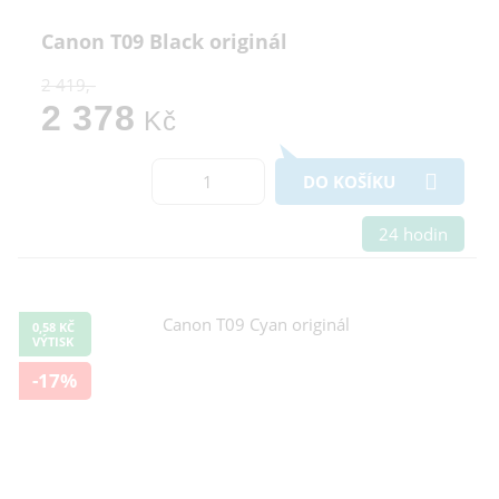
Canon T09 Black originál
2 419,-
2 378
Kč
DO KOŠÍKU
24 hodin
0,58 KČ
VÝTISK
-17%