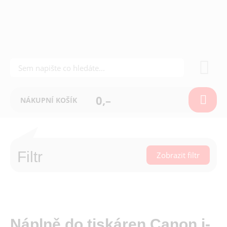
0,–
NÁKUPNÍ KOŠÍK
Filtr
Zobrazit filtr
Náplně do tiskáren Canon i-