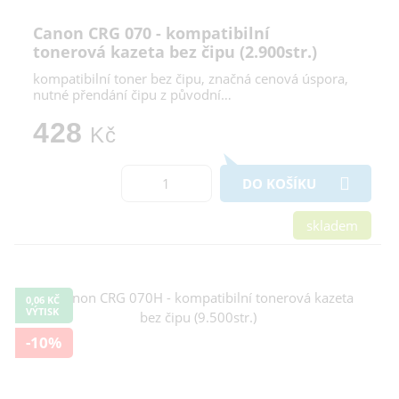
Canon CRG 070 - kompatibilní
tonerová kazeta bez čipu (2.900str.)
kompatibilní toner bez čipu, značná cenová úspora,
nutné přendání čipu z původní…
428
Kč
DO KOŠÍKU
skladem
0,06 KČ
VÝTISK
-10%