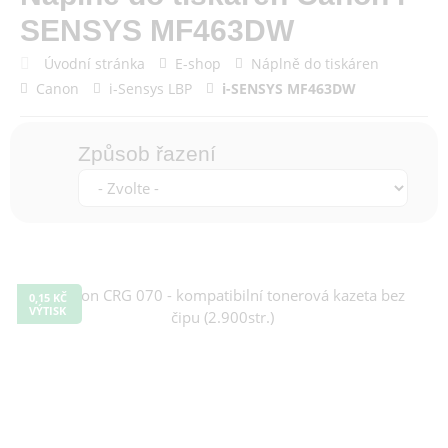
SENSYS MF463DW
Úvodní stránka
E-shop
Náplně do tiskáren
Canon
i-Sensys LBP
i-SENSYS MF463DW
Způsob řazení
0,15 KČ
VÝTISK