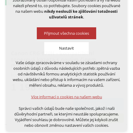
zobrazovaný obsah odpovídal vašim potřebám a vy na webu
VÝTISK
nalezli přesně to, co potřebujete. Soubory cookies používané
na našem webu
nikdy neslouží ke zjišťování totožnosti
uživatelů stránek
.
Přijmout všechna cookies
Nastavit
Canon CRG 070H - kompatibilní
tonerová kazeta s novým čipem
Vaše údaje zpracováváme v souladu se zásadami ochrany
(9.500str.)
Technická cookies
osobních údajů z důvodu následujících potřeb: zpětná vazba
nutná pro provozování webu
od návštěvníků formou analytických statistik používání
kompatibilní toner XL kapacita s novým čipem
udržení kontextu stránek (session): případná
webu, ukládání nebo přístup k informacím na vašem zařízení,
přihlášení, volby jazyka, apod.
1 198
měření obsahu, reklama a vývoj produktů.
Kč
Volitelná cookies
Více informací o cookies na našem webu
analytická pro anonymizované vyhodnocení
DO KOŠÍKU
návštěvnosti
Správci vašich údajů bude naše společnost, jakož i naši
marketingová cookies (Google, Ecomail, Sklik,
důvěryhodní partneři, se kterými neustále spolupracujeme.
Smartsupp, Heureka)
skladem
Vyjádření souhlasu je dobrovolné. Můžete jej kdykoli zrušit
nebo obnovit změnou nastavení vašich cookies.
Více informací o cookies na našem webu