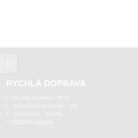
Cookies a podobné technologie dělíme na technická: nutná
pro běh webu, bez nichž nelze web používat a volitelná. Do
této části spadají analytická a marketingová cookies.
Přijmout všechna cookies
Odmítnout vše
RYCHLÁ DOPRAVA
GLS balík na adresu - 99,-Kč
GLS balík do parcelshopu - 59Kč
Osobní odběr - ZDARMA
DOPRAVA A PLATBA