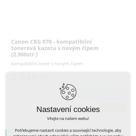
Canon CRG 070 - kompatibilní
tonerová kazeta s novým čipem
(2.900str.)
kompatibilní toner s novým čipem
1 039
Kč
DO KOŠÍKU
Nastavení cookies
skladem
Vítejte na našem webu!
Potřebujeme nastavit cookies a související technologie, aby
0,13 KČ