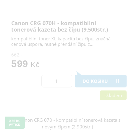
Canon CRG 070H - kompatibilní
tonerová kazeta bez čipu (9.500str.)
kompatibilní toner XL kapacita bez čipu, značná
cenová úspora, nutné přendání čipu z…
662,-
599
Kč
DO KOŠÍKU
skladem
0,36 KČ
VÝTISK