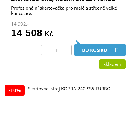
Profesionální skartovačka pro malé a středně velké
kanceláře.
14 992,-
14 508
Kč
DO KOŠÍKU
skladem
-10%