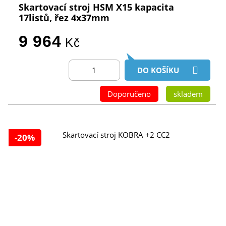
Skartovací stroj HSM X15 kapacita
17listů, řez 4x37mm
9 964
Kč
DO KOŠÍKU
Doporučeno
skladem
-20%