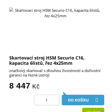
Skartovací stroj HSM Securio C16,
kapacita 6listů, řez 4x25mm
značkový skartovač s dlouhou živostností a doživotní
garancí na řezné ústrojí
8 447
Kč
DO KOŠÍKU
skladem