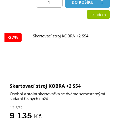
DO KOŠÍKU
skladem
-27%
Skartovací stroj KOBRA +2 SS4
Osobní a stolní skartovačka se dvěma samostatnými
sadami řezných nožů
12 572,-
9 135
Kč