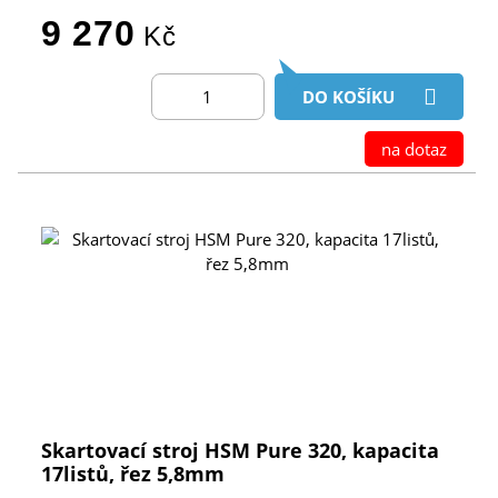
9 270
Kč
DO KOŠÍKU
na dotaz
Skartovací stroj HSM Pure 320, kapacita
17listů, řez 5,8mm