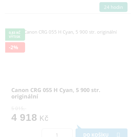
24 hodin
0,83 KČ
VÝTISK
-2%
Canon CRG 055 H Cyan, 5 900 str.
originální
5 015,-
4 918
Kč
DO KOŠÍKU