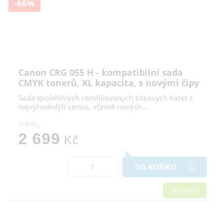
-66%
Canon CRG 055 H - kompatibilní sada
CMYK tonerů, XL kapacita, s novými čipy
Sada spolehlivých certifikovaných tiskových kazet s
nejvýhodnější cenou, včetně nových…
7 895,-
2 699
Kč
DO KOŠÍKU
skladem