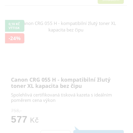
0,10 KČ
VÝTISK
-24%
Canon CRG 055 H - kompatibilní žlutý
toner XL kapacita bez čipu
Spolehlivá certifikovaná tisková kazeta s ideálním
poměrem cena výkon
758,-
577
Kč