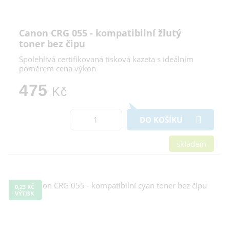
Canon CRG 055 - kompatibilní žlutý
toner bez čipu
Spolehlivá certifikovaná tisková kazeta s ideálním
poměrem cena výkon
475
Kč
DO KOŠÍKU
skladem
0,23 KČ
VÝTISK