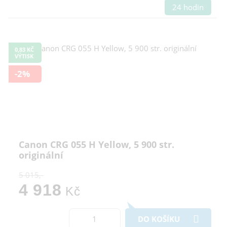
24 hodin
0,83 KČ
VÝTISK
-2%
Canon CRG 055 H Yellow, 5 900 str.
originální
5 015,-
4 918
Kč
DO KOŠÍKU