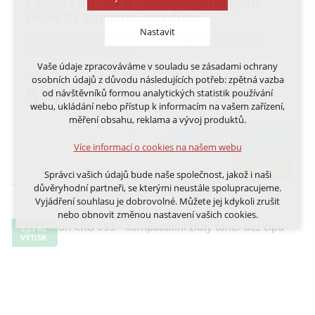
Canon CRG 055 H - kompatibilní cyan
toner XL kapacita, bez čipu
Nastavit
Spolehlivá certifikovaná tisková kazeta s ideálním
poměrem cena výkon
Vaše údaje zpracováváme v souladu se zásadami ochrany
Technická cookies
758,-
osobních údajů z důvodu následujících potřeb: zpětná vazba
nutná pro provozování webu
577
od návštěvníků formou analytických statistik používání
Kč
udržení kontextu stránek (session): případná
webu, ukládání nebo přístup k informacím na vašem zařízení,
přihlášení, volby jazyka, apod.
měření obsahu, reklama a vývoj produktů.
DO KOŠÍKU
Volitelná cookies
Více informací o cookies na našem webu
analytická pro anonymizované vyhodnocení
návštěvnosti
skladem
Správci vašich údajů bude naše společnost, jakož i naši
marketingová cookies (Google, Ecomail, Sklik,
důvěryhodní partneři, se kterými neustále spolupracujeme.
Smartsupp, Heureka)
Vyjádření souhlasu je dobrovolné. Můžete jej kdykoli zrušit
nebo obnovit změnou nastavení vašich cookies.
Více informací o cookies na našem webu
0,23 KČ
VÝTISK
Cookies a podobné technologie dělíme na technická: nutná
pro běh webu, bez nichž nelze web používat a volitelná. Do
této části spadají analytická a marketingová cookies.
Přijmout všechna cookies
Odmítnout vše