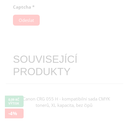
Captcha
*
Odeslat
SOUVISEJÍCÍ
PRODUKTY
0,09 KČ
VÝTISK
-4%