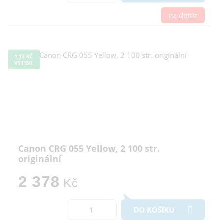
na dotaz
1,13 KČ
VÝTISK
Canon CRG 055 Yellow, 2 100 str.
originální
2 378
Kč
DO KOŠÍKU