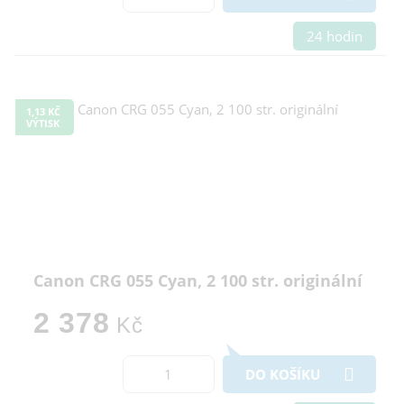
24 hodin
1,13 KČ
VÝTISK
Canon CRG 055 Cyan, 2 100 str. originální
2 378
Kč
DO KOŠÍKU