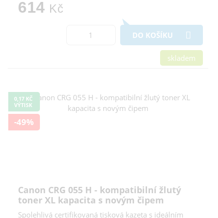
614
Kč
DO KOŠÍKU
skladem
0,17 KČ
VÝTISK
-49%
Canon CRG 055 H - kompatibilní žlutý
toner XL kapacita s novým čipem
Spolehlivá certifikovaná tisková kazeta s ideálním