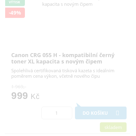
VÝTISK
-49%
Canon CRG 055 H - kompatibilní černý
toner XL kapacita s novým čipem
Spolehlivá certifikovaná tisková kazeta s ideálním
poměrem cena výkon, včetně nového čipu
1 969,-
999
Kč
DO KOŠÍKU
skladem