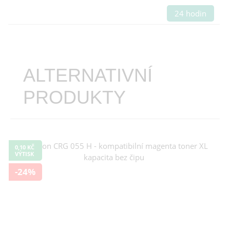
24 hodin
ALTERNATIVNÍ
PRODUKTY
0,10 KČ
VÝTISK
-24%