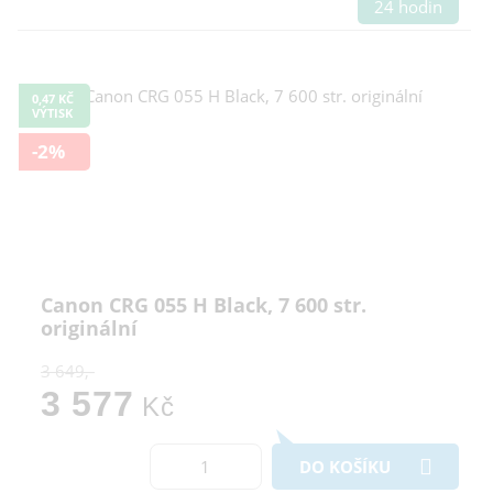
24 hodin
0,47 KČ
VÝTISK
-2%
Canon CRG 055 H Black, 7 600 str.
originální
3 649,-
3 577
Kč
DO KOŠÍKU