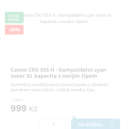
0,17 KČ
VÝTISK
-49%
Canon CRG 055 H - kompatibilní cyan
toner XL kapacita s novým čipem
Spolehlivá certifikovaná tisková kazeta s ideálním
poměrem cena výkon, včetně nového čipu
1 969,-
999
Kč
DO KOŠÍKU