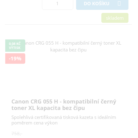
DO KOŠÍKU
skladem
0,08 KČ
VÝTISK
-19%
Canon CRG 055 H - kompatibilní černý
toner XL kapacita bez čipu
Spolehlivá certifikovaná tisková kazeta s ideálním
poměrem cena výkon
758,-