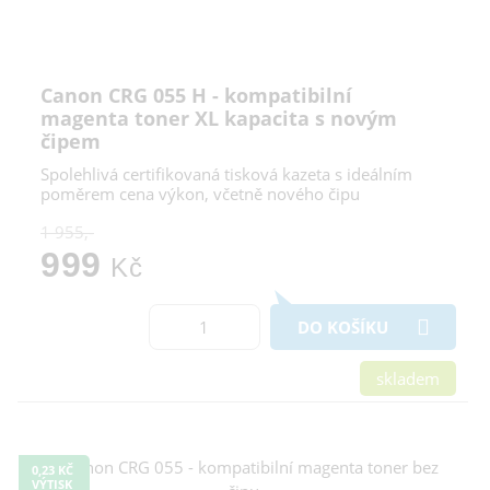
Canon CRG 055 H - kompatibilní
magenta toner XL kapacita s novým
čipem
Spolehlivá certifikovaná tisková kazeta s ideálním
poměrem cena výkon, včetně nového čipu
1 955,-
999
Kč
DO KOŠÍKU
skladem
0,23 KČ
VÝTISK