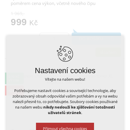
poměrem cena výkon, včetně nového čipu
1 969,-
999
Kč
DO KOŠÍKU
skladem
Nastavení cookies
0,10 KČ
Vítejte na našem webu!
VÝTISK
-24%
Potřebujeme nastavit cookies a související technologie, aby
zobrazovaný obsah odpovídal vašim potřebám a vy na webu
nalezli přesně to, co potřebujete. Soubory cookies používané
na našem webu
nikdy neslouží ke zjišťování totožnosti
uživatelů stránek
.
Přijmout všechna cookies