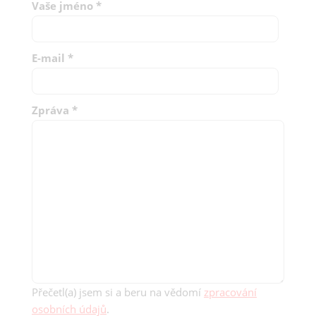
Vaše jméno
*
E-mail
*
Zpráva
*
Přečetl(a) jsem si a beru na vědomí
zpracování
osobních údajů
.