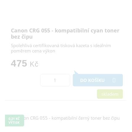
Canon CRG 055 - kompatibilní cyan toner
bez čipu
Spolehlivá certifikovaná tisková kazeta s ideálním
poměrem cena výkon
475
Kč
DO KOŠÍKU
skladem
0,21 KČ
VÝTISK