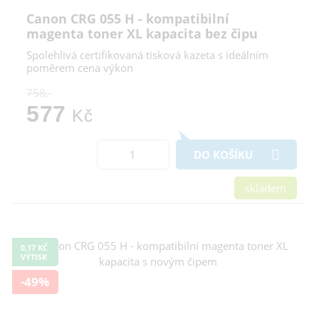
Canon CRG 055 H - kompatibilní
magenta toner XL kapacita bez čipu
Spolehlivá certifikovaná tisková kazeta s ideálním
poměrem cena výkon
758,-
577
Kč
DO KOŠÍKU
skladem
0,17 KČ
VÝTISK
-49%