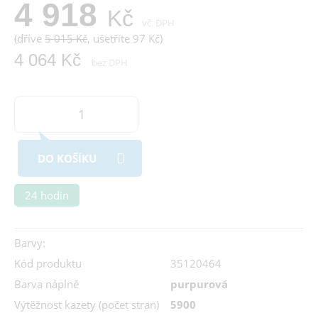
4 918
Kč
vč. DPH
(dříve
5 015 Kč
, ušetříte 97 Kč)
4 064 Kč
bez DPH
DO KOŠÍKU
24 hodin
Barvy:
Kód produktu
35120464
Barva náplně
purpurová
Výtěžnost kazety (počet stran)
5900