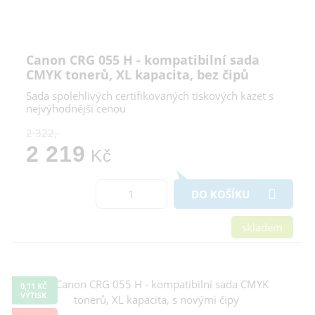
Canon CRG 055 H - kompatibilní sada
CMYK tonerů, XL kapacita, bez čipů
Sada spolehlivých certifikovaných tiskových kazet s
nejvýhodnější cenou
2 322,-
2 219
Kč
DO KOŠÍKU
skladem
0,11 KČ
VÝTISK