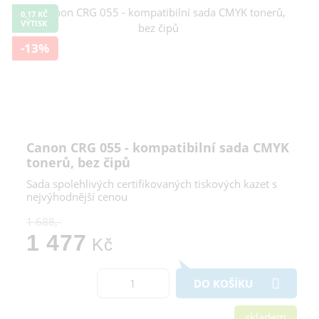
0,17 KČ
VÝTISK
-13%
Canon CRG 055 - kompatibilní sada CMYK
tonerů, bez čipů
Sada spolehlivých certifikovaných tiskových kazet s
nejvýhodnější cenou
1 688,-
1 477
Kč
DO KOŠÍKU
skladem