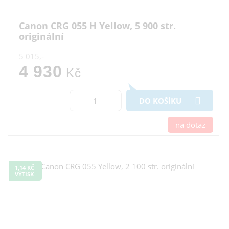
Canon CRG 055 H Yellow, 5 900 str.
originální
5 015,-
4 930
Kč
DO KOŠÍKU
na dotaz
1,14 KČ
VÝTISK