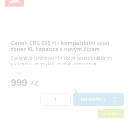
-49%
Canon CRG 055 H - kompatibilní cyan
toner XL kapacita s novým čipem
Spolehlivá certifikovaná tisková kazeta s ideálním
poměrem cena výkon, včetně nového čipu
1 969,-
999
Kč
DO KOŠÍKU
skladem