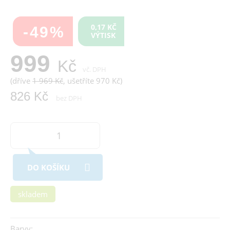
0,17 KČ
-49%
VÝTISK
999
Kč
vč. DPH
(dříve
1 969 Kč
, ušetříte 970 Kč)
826 Kč
bez DPH
DO KOŠÍKU
skladem
Barvy: