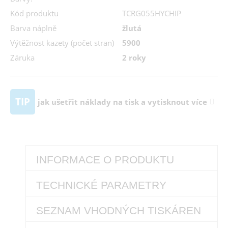
Kód produktu
TCRG055HYCHIP
Barva náplně
žlutá
Výtěžnost kazety (počet stran)
5900
Záruka
2 roky
TIP
jak ušetřit náklady na tisk a vytisknout více
INFORMACE O PRODUKTU
TECHNICKÉ PARAMETRY
SEZNAM VHODNÝCH TISKÁREN