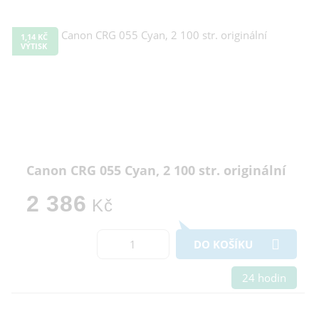
1,14 KČ
VÝTISK
Canon CRG 055 Cyan, 2 100 str. originální
2 386
Kč
DO KOŠÍKU
24 hodin