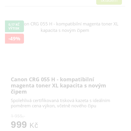
skladem
0,17 KČ
VÝTISK
-49%
Canon CRG 055 H - kompatibilní
magenta toner XL kapacita s novým
čipem
Spolehlivá certifikovaná tisková kazeta s ideálním
poměrem cena výkon, včetně nového čipu
1 955,-
999
Kč