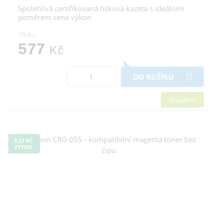
Spolehlivá certifikovaná tisková kazeta s ideálním
poměrem cena výkon
758,-
577
Kč
DO KOŠÍKU
skladem
0,23 KČ
VÝTISK