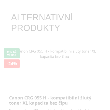
ALTERNATIVNÍ
PRODUKTY
0,10 KČ
VÝTISK
-24%
Canon CRG 055 H - kompatibilní žlutý
toner XL kapacita bez čipu