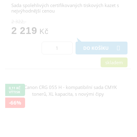
Sada spolehlivých certifikovaných tiskových kazet s
nejvýhodnější cenou
2 322,-
2 219
Kč
DO KOŠÍKU
skladem
0,11 KČ
VÝTISK
-66%