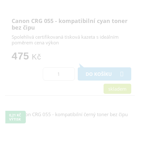
Canon CRG 055 - kompatibilní cyan toner
bez čipu
Spolehlivá certifikovaná tisková kazeta s ideálním
poměrem cena výkon
475
Kč
DO KOŠÍKU
skladem
0,21 KČ
VÝTISK