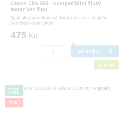
Canon CRG 055 - kompatibilní žlutý
toner bez čipu
Spolehlivá certifikovaná tisková kazeta s ideálním
poměrem cena výkon
475
Kč
DO KOŠÍKU
skladem
0,84 KČ
VÝTISK
-2%