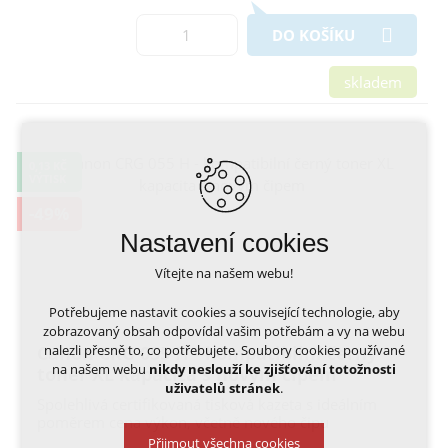
DO KOŠÍKU
skladem
0,13 KČ
VÝTISK
-49%
Nastavení cookies
Vítejte na našem webu!
Potřebujeme nastavit cookies a související technologie, aby
zobrazovaný obsah odpovídal vašim potřebám a vy na webu
nalezli přesně to, co potřebujete. Soubory cookies používané
Canon CRG 055 H - kompatibilní černý
na našem webu
nikdy neslouží ke zjišťování totožnosti
toner XL kapacita s novým čipem
uživatelů stránek
.
Spolehlivá certifikovaná tisková kazeta s ideálním
poměrem cena výkon, včetně nového čipu
Přijmout všechna cookies