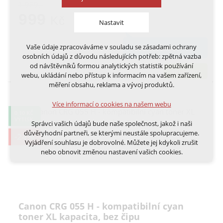
1 969,-
999
Kč
Nastavit
Vaše údaje zpracováváme v souladu se zásadami ochrany
DO KOŠÍKU
Technická cookies
osobních údajů z důvodu následujících potřeb: zpětná vazba
nutná pro provozování webu
od návštěvníků formou analytických statistik používání
udržení kontextu stránek (session): případná
skladem
webu, ukládání nebo přístup k informacím na vašem zařízení,
přihlášení, volby jazyka, apod.
měření obsahu, reklama a vývoj produktů.
Volitelná cookies
Více informací o cookies na našem webu
analytická pro anonymizované vyhodnocení
0,10 KČ
návštěvnosti
VÝTISK
Správci vašich údajů bude naše společnost, jakož i naši
marketingová cookies (Google, Ecomail, Sklik,
důvěryhodní partneři, se kterými neustále spolupracujeme.
-24%
Smartsupp, Heureka)
Vyjádření souhlasu je dobrovolné. Můžete jej kdykoli zrušit
nebo obnovit změnou nastavení vašich cookies.
Více informací o cookies na našem webu
Cookies a podobné technologie dělíme na technická: nutná
pro běh webu, bez nichž nelze web používat a volitelná. Do
této části spadají analytická a marketingová cookies.
Přijmout všechna cookies
Canon CRG 055 H - kompatibilní cyan
toner XL kapacita, bez čipu
Odmítnout vše