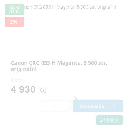
0,84 KČ
VÝTISK
-2%
Canon CRG 055 H Magenta, 5 900 str.
originální
5 015,-
4 930
Kč
DO KOŠÍKU
24 hodin