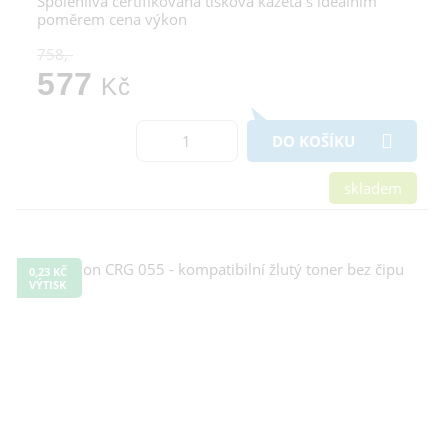
Spolehlivá certifikovaná tisková kazeta s ideálním
poměrem cena výkon
758,-
577
Kč
DO KOŠÍKU
skladem
0,23 KČ
VÝTISK