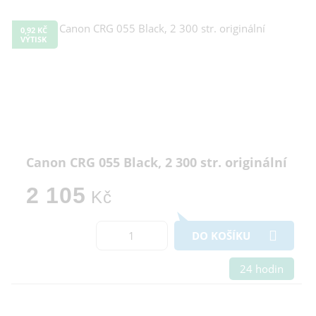
0,92 KČ
VÝTISK
Canon CRG 055 Black, 2 300 str. originální
2 105
Kč
DO KOŠÍKU
24 hodin