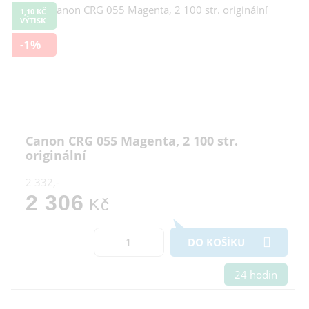
1,10 KČ
VÝTISK
-1%
Canon CRG 055 Magenta, 2 100 str.
originální
2 332,-
2 306
Kč
DO KOŠÍKU
24 hodin