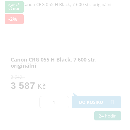
0,47 KČ
VÝTISK
-2%
Canon CRG 055 H Black, 7 600 str.
originální
3 649,-
3 587
Kč
DO KOŠÍKU
24 hodin