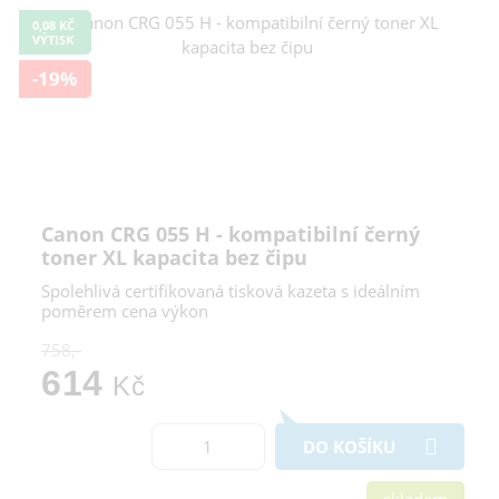
0,08 KČ
VÝTISK
-19%
Canon CRG 055 H - kompatibilní černý
toner XL kapacita bez čipu
Spolehlivá certifikovaná tisková kazeta s ideálním
poměrem cena výkon
758,-
614
Kč
DO KOŠÍKU