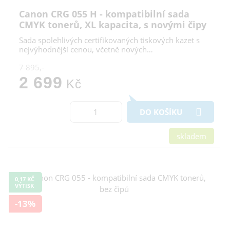
Canon CRG 055 H - kompatibilní sada
CMYK tonerů, XL kapacita, s novými čipy
Sada spolehlivých certifikovaných tiskových kazet s
nejvýhodnější cenou, včetně nových…
7 895,-
2 699
Kč
DO KOŠÍKU
skladem
0,17 KČ
VÝTISK
-13%