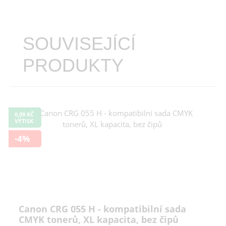
SOUVISEJÍCÍ
PRODUKTY
0,09 KČ
VÝTISK
-4%
Canon CRG 055 H - kompatibilní sada
CMYK tonerů, XL kapacita, bez čipů