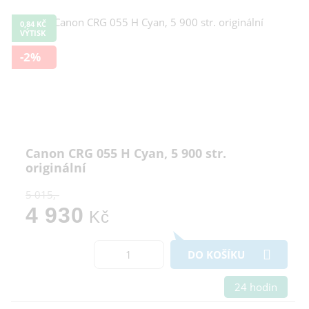
0,84 KČ
VÝTISK
-2%
Canon CRG 055 H Cyan, 5 900 str.
originální
5 015,-
4 930
Kč
DO KOŠÍKU
24 hodin