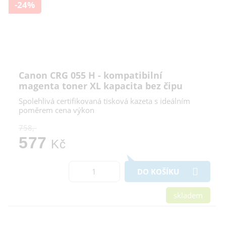
-24%
Canon CRG 055 H - kompatibilní
magenta toner XL kapacita bez čipu
Spolehlivá certifikovaná tisková kazeta s ideálním
poměrem cena výkon
758,-
577
Kč
DO KOŠÍKU
skladem