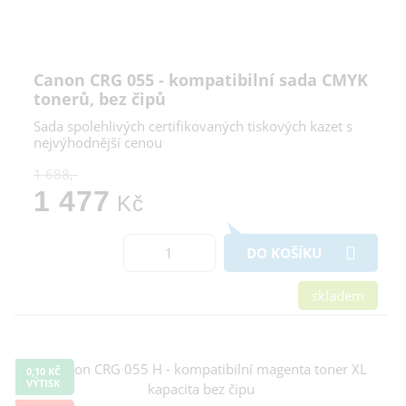
Canon CRG 055 - kompatibilní sada CMYK
tonerů, bez čipů
Sada spolehlivých certifikovaných tiskových kazet s
nejvýhodnější cenou
1 688,-
1 477
Kč
DO KOŠÍKU
skladem
0,10 KČ
VÝTISK