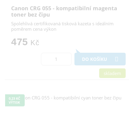
Canon CRG 055 - kompatibilní magenta
toner bez čipu
Spolehlivá certifikovaná tisková kazeta s ideálním
poměrem cena výkon
475
Kč
DO KOŠÍKU
skladem
0,23 KČ
VÝTISK