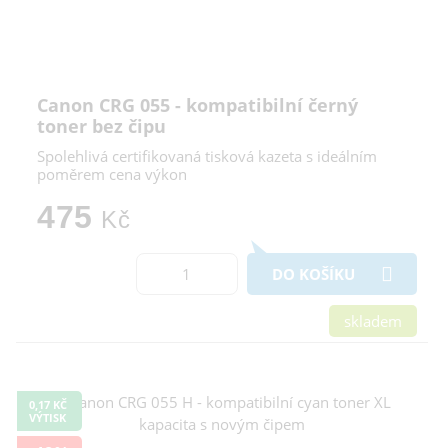
Canon CRG 055 - kompatibilní černý
toner bez čipu
Spolehlivá certifikovaná tisková kazeta s ideálním
poměrem cena výkon
475
Kč
DO KOŠÍKU
skladem
0,17 KČ
VÝTISK