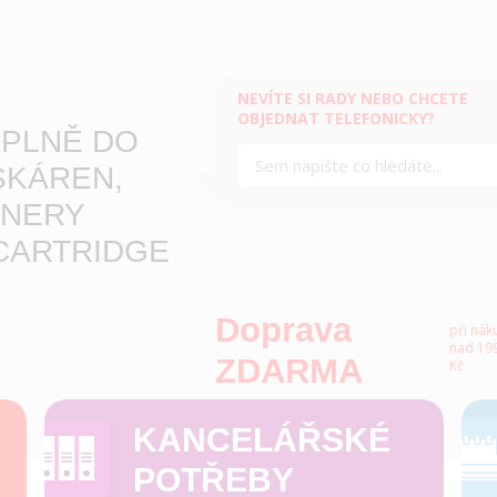
NEVÍTE SI RADY NEBO CHCETE
OBJEDNAT TELEFONICKY?
PLNĚ DO
SKÁREN,
NERY
CARTRIDGE
Doprava
při nák
nad 199
ZDARMA
Kč
KANCELÁŘSKÉ
POTŘEBY