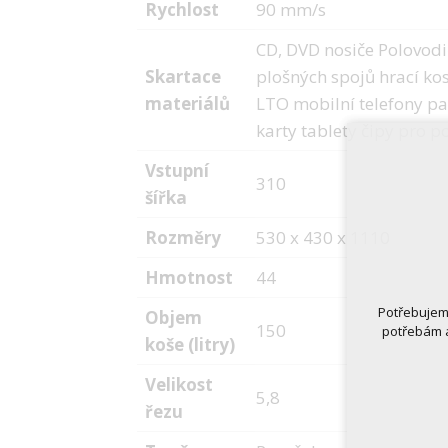
Rychlost
90 mm/s
CD, DVD nosiče Polovodič
Skartace
plošných spojů hrací ko
materiálů
LTO mobilní telefony pa
karty tablety čipy pro p
Vstupní
310
šířka
Rozměry
530 x 430 x 1110
Hmotnost
44
Potřebujeme
Objem
150
potřebám a
koše (litry)
Velikost
5,8
řezu