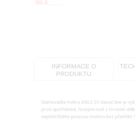
INFORMACE O
TEC
PRODUKTU
Skartovačka Kobra 300.2 S5 classic line je 
proti opotřebení, řeznými noži z tvrzené uhl
nepřetržitého provozu motoru bez přehřátí. S