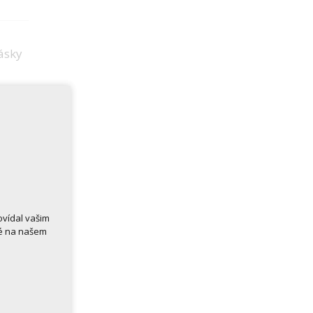
ásky
ovídal vašim
né na našem