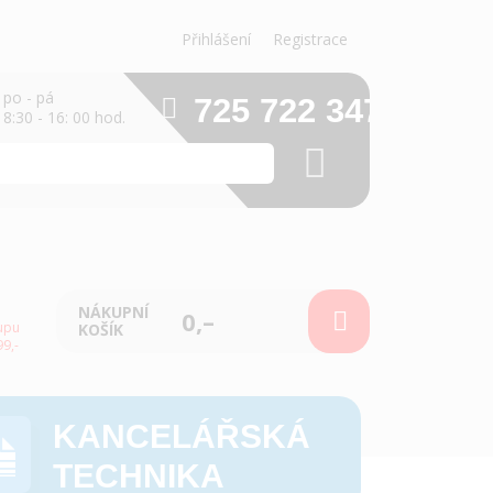
Přihlášení
Registrace
po - pá
725 722 347
8:30 - 16: 00 hod.
NÁKUPNÍ
0,–
upu
KOŠÍK
9,-
KANCELÁŘSKÁ
TECHNIKA