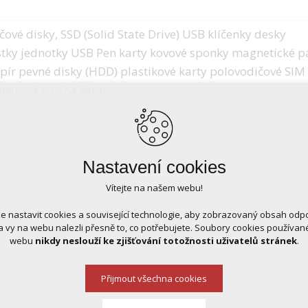
ové disky, SSD (Solid State Drive) USB klíčenky desky
stky jednotky USB Pen karty kovové sponky magnetické p
pír pevné disky (HDD) plastikové karty polovodičové SIM
okerová kasina žetony
Nastavení cookies
Vítejte na našem webu!
 nastavit cookies a související technologie, aby zobrazovaný obsah odp
 vy na webu nalezli přesně to, co potřebujete. Soubory cookies používa
webu
nikdy neslouží ke zjišťování totožnosti uživatelů stránek
.
Přijmout všechna cookies