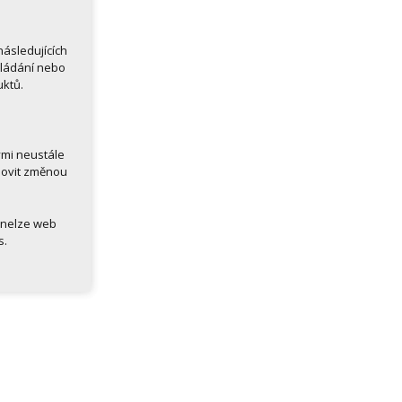
ásledujících
kládání nebo
uktů.
ými neustále
novit změnou
 nelze web
s.