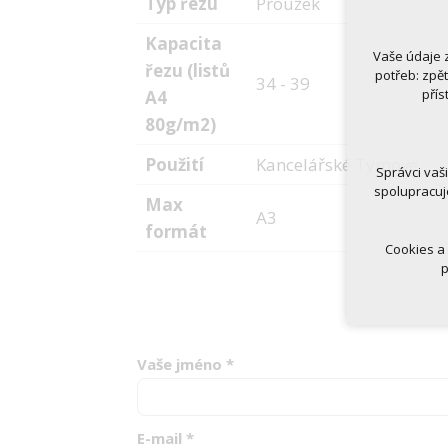
Typ řezu
Proužek
Kapacita
Vaše údaje 
Technická
řezu (listů
potřeb: zpě
34 - 39
nutná
přís
A4
udrže
80g/m2)
Volitelná 
Použití
Kancelářské Týmové
analy
Správci vaš
marke
spolupracuj
Max
A3
formát
Cookies a
p
Vaše jméno
*
E-mail
*