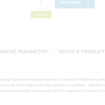
DO KOŠÍKU
skladem
HNICKÉ PARAMETRY
DOTAZ K PRODUK
vybavena robustními ocelovými převody a kovovým řetězovým pohone
íkové oceli, které nejsou ovlivněny sponami a sponkami. Tepelná
kartovačka dokáže skartovat až 40 listů najednou v rovném řezu a