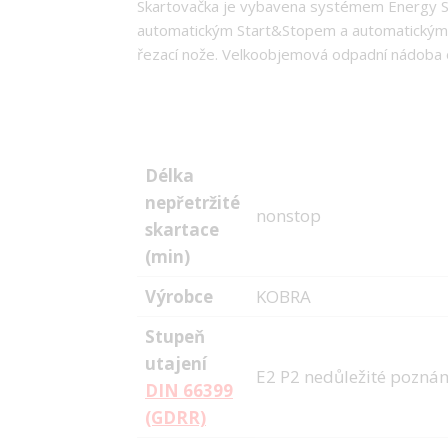
Skartovačka je vybavena systémem Energy Sma
automatickým Start&Stopem a automatickým z
řezací nože. Velkoobjemová odpadní nádoba o
Délka
nepřetržité
nonstop
skartace
(min)
Výrobce
KOBRA
Stupeň
utajení
E2 P2 nedůležité pozná
DIN 66399
(GDRR)