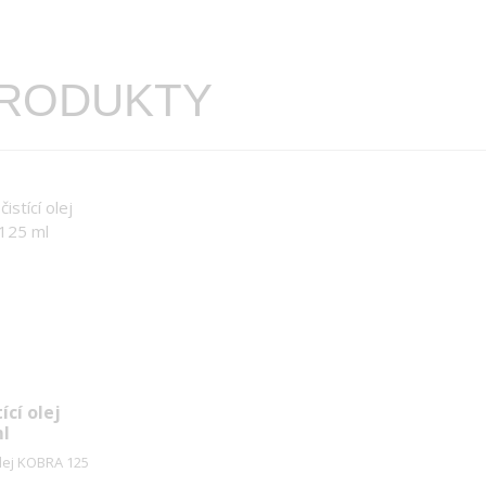
PRODUKTY
ící olej
l
olej KOBRA 125