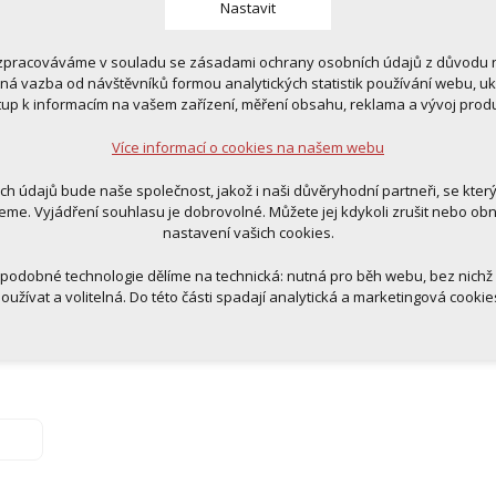
Nastavit
zpracováváme v souladu se zásadami ochrany osobních údajů z důvodu n
 cookies
tná vazba od návštěvníků formou analytických statistik používání webu, u
 pro provozování webu
tup k informacím na vašem zařízení, měření obsahu, reklama a vývoj prod
ní kontextu stránek (session): případná přihlášení, volby jazyka, apod.
Více informací o cookies na našem webu
cookies
tická pro anonymizované vyhodnocení návštěvnosti
ich údajů bude naše společnost, jakož i naši důvěryhodní partneři, se kter
tingová cookies (Google, Ecomail, Sklik, Smartsupp, Heureka)
eme. Vyjádření souhlasu je dobrovolné. Můžete jej kdykoli zrušit nebo ob
nastavení vašich cookies.
Více informací o cookies na našem webu
 podobné technologie dělíme na technická: nutná pro běh webu, bez nichž
oužívat a volitelná. Do této části spadají analytická a marketingová cookie
Přijmout všechna cookies
Odmítnout vše