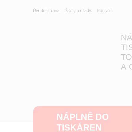
Úvodní strana
Školy a úřady
Kontakt
NÁ
TI
TO
A 
NÁPLNĚ DO
TISKÁREN