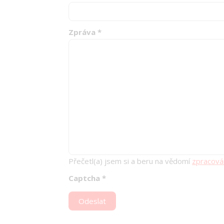
Zpráva
*
Přečetl(a) jsem si a beru na vědomí
zpracová
Captcha
*
Odeslat