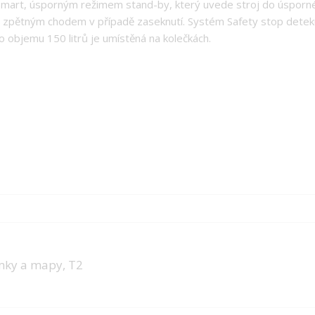
rt, úsporným režimem stand-by, který uvede stroj do úsporného
pětným chodem v případě zaseknutí. Systém Safety stop detekuj
 objemu 150 litrů je umístěná na kolečkách.
mky a mapy, T2