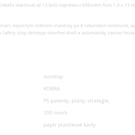
Dokáže skartovat až 12 listů najednou v křížovém řezu 1,9 x 15 m
mart, úsporným režimem stand-by po 8 sekundách nečinnosti, 
afety stop detekuje otevření dveří a automaticky zastaví řezací 
nonstop
KOBRA
P5 patenty, plány, strategie,
100 mm/s
papír plastikové karty