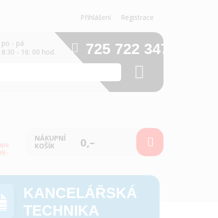
Přihlášení
Registrace
po - pá
725 722 347
8:30 - 16: 00 hod.
NÁKUPNÍ
0,–
upu
KOŠÍK
9,-
KANCELÁŘSKÁ
TECHNIKA