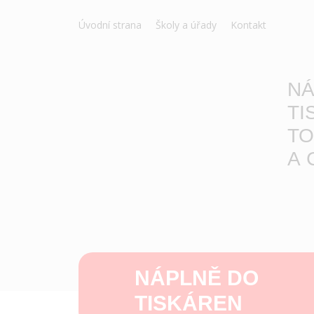
Úvodní strana
Školy a úřady
Kontakt
NÁ
TI
TO
A 
NÁPLNĚ DO
TISKÁREN