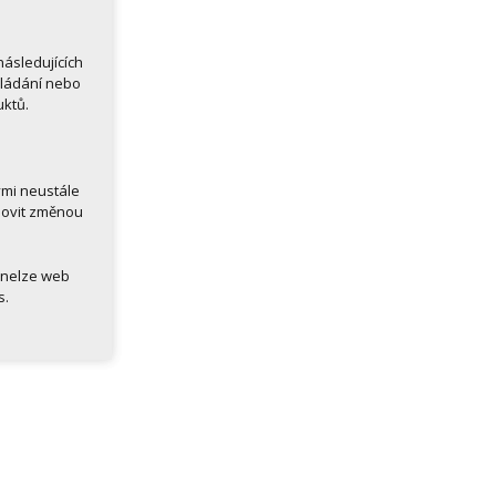
ásledujících
kládání nebo
uktů.
ými neustále
novit změnou
 nelze web
s.