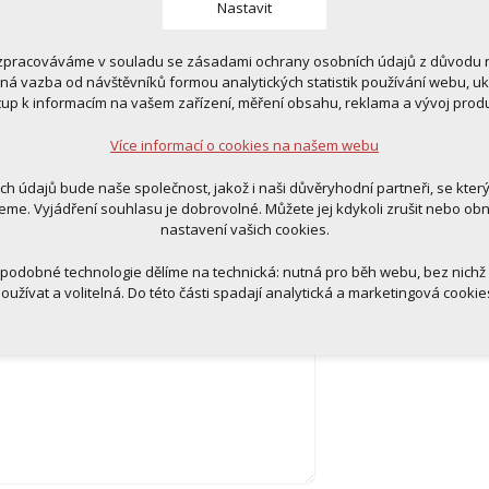
Nastavit
zpracováváme v souladu se zásadami ochrany osobních údajů z důvodu n
 cookies
tná vazba od návštěvníků formou analytických statistik používání webu, u
 pro provozování webu
tup k informacím na vašem zařízení, měření obsahu, reklama a vývoj prod
ní kontextu stránek (session): případná přihlášení, volby jazyka, apod.
Více informací o cookies na našem webu
cookies
tická pro anonymizované vyhodnocení návštěvnosti
ich údajů bude naše společnost, jakož i naši důvěryhodní partneři, se kter
tingová cookies (Google, Ecomail, Sklik, Smartsupp, Heureka)
eme. Vyjádření souhlasu je dobrovolné. Můžete jej kdykoli zrušit nebo ob
nastavení vašich cookies.
Více informací o cookies na našem webu
 podobné technologie dělíme na technická: nutná pro běh webu, bez nichž
oužívat a volitelná. Do této části spadají analytická a marketingová cookie
Přijmout všechna cookies
Odmítnout vše