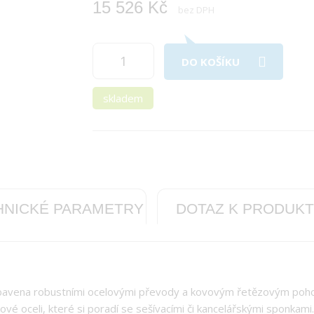
15 526 Kč
bez DPH
DO KOŠÍKU
skladem
HNICKÉ PARAMETRY
DOTAZ K PRODUK
vybavena robustními ocelovými převody a kovovým řetězovým pohone
íkové oceli, které si poradí se sešívacími či kancelářskými sponk