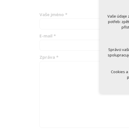
Vaše jméno
*
Vaše údaje 
Technická
potřeb: zpě
nutná
přís
udrže
E-mail
*
Volitelná 
analy
Správci vaš
marke
spolupracuj
Zpráva
*
Cookies a
p