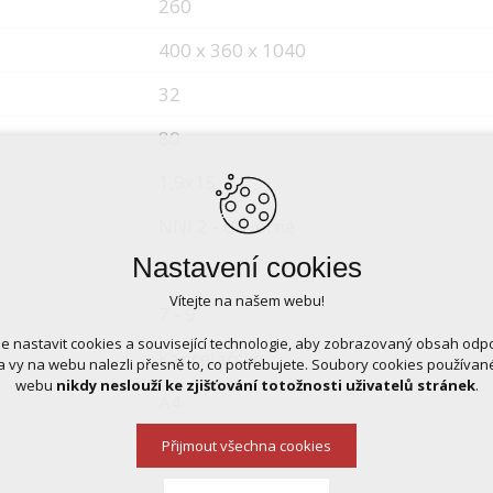
260
400 x 360 x 1040
32
80
1,9x15
NNI 2 - důvěrné
Nastavení cookies
Částice
Vítejte na našem webu!
7 - 9
 nastavit cookies a související technologie, aby zobrazovaný obsah odp
Kancelářské
 vy na webu nalezli přesně to, co potřebujete. Soubory cookies používa
webu
nikdy neslouží ke zjišťování totožnosti uživatelů stránek
.
A4
Přijmout všechna cookies