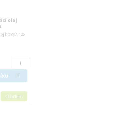
ící olej
l
olej KOBRA 125
ÍKU
skladem