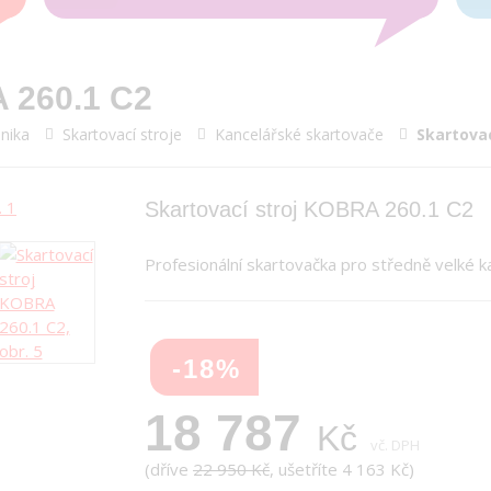
A 260.1 C2
nika
Skartovací stroje
Kancelářské skartovače
Skartovac
Skartovací stroj KOBRA 260.1 C2
Profesionální skartovačka pro středně velké k
-18%
18 787
Kč
vč. DPH
(dříve
22 950 Kč
, ušetříte 4 163 Kč)