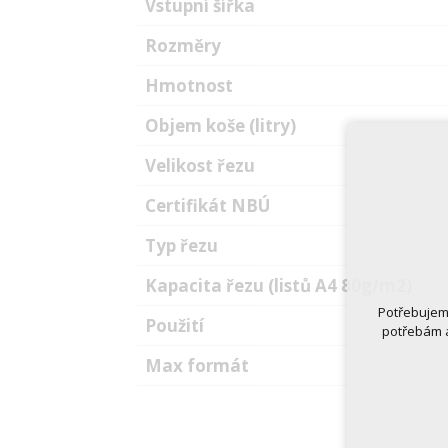
Vstupní šířka
Rozměry
Hmotnost
Objem koše (litry)
Velikost řezu
Certifikát NBÚ
Typ řezu
Kapacita řezu (listů A4 80g/m2)
Potřebujeme
Použití
potřebám a
Max formát