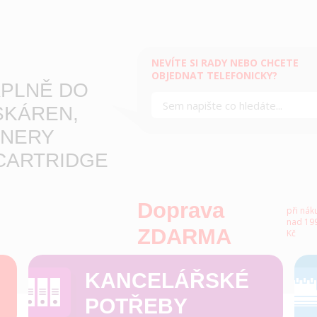
NEVÍTE SI RADY NEBO CHCETE
OBJEDNAT TELEFONICKY?
PLNĚ DO
SKÁREN,
NERY
CARTRIDGE
Doprava
při nák
nad 199
ZDARMA
Kč
KANCELÁŘSKÉ
POTŘEBY