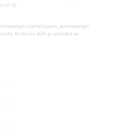
m (P-5).
automatickým Start&Stopem, automatickým
nože, 80 litrová skříň je umístěna na