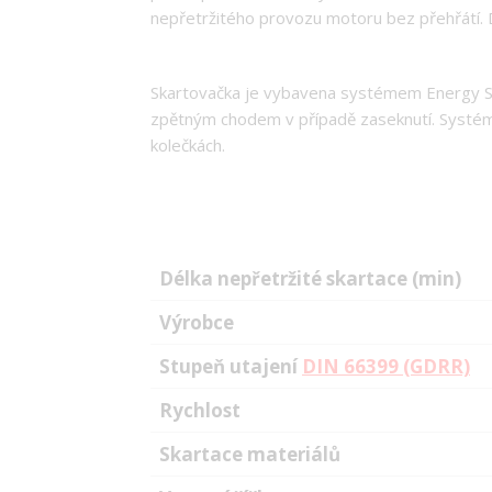
nepřetržitého provozu motoru bez přehřátí. 
Skartovačka je vybavena systémem Energy S
zpětným chodem v případě zaseknutí. Systém S
kolečkách.
Délka nepřetržité skartace (min)
Výrobce
Stupeň utajení
DIN 66399 (GDRR)
Rychlost
Skartace materiálů