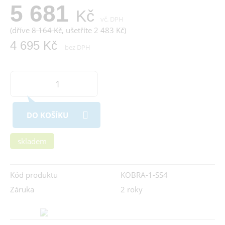
5 681
Kč
vč. DPH
(dříve
8 164 Kč
, ušetříte 2 483 Kč)
4 695 Kč
bez DPH
DO KOŠÍKU
skladem
Kód produktu
KOBRA-1-SS4
Záruka
2 roky