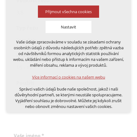
Velikost řezu
Přijmout všechna cookies
3,8
Nastavit
Typ řezu
Proužek
Vaše údaje zpracováváme v souladu se zásadami ochrany
Technická cookies
osobních údajů z důvodu následujících potřeb: zpětná vazba
nutná pro provozování webu
od návštěvníků formou analytických statistik používání
Kapacita řezu (listů A4 80g/m2)
udržení kontextu stránek (session): případná
webu, ukládání nebo přístup k informacím na vašem zařízení,
přihlášení, volby jazyka, apod.
měření obsahu, reklama a vývoj produktů.
15 - 17
Volitelná cookies
Více informací o cookies na našem webu
analytická pro anonymizované vyhodnocení
Použití
návštěvnosti
Správci vašich údajů bude naše společnost, jakož i naši
marketingová cookies (Google, Ecomail, Sklik,
Kancelářské
důvěryhodní partneři, se kterými neustále spolupracujeme.
Smartsupp, Heureka)
Vyjádření souhlasu je dobrovolné. Můžete jej kdykoli zrušit
nebo obnovit změnou nastavení vašich cookies.
Více informací o cookies na našem webu
Cookies a podobné technologie dělíme na technická: nutná
pro běh webu, bez nichž nelze web používat a volitelná. Do
této části spadají analytická a marketingová cookies.
Přijmout všechna cookies
Vaše jméno
*