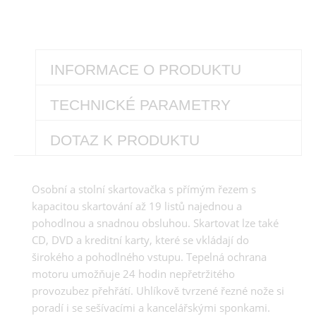
INFORMACE O PRODUKTU
TECHNICKÉ PARAMETRY
DOTAZ K PRODUKTU
Osobní a stolní skartovačka s přímým řezem s
kapacitou skartování až 19 listů najednou a
pohodlnou a snadnou obsluhou. Skartovat lze také
CD, DVD a kreditní karty, které se vkládají do
širokého a pohodlného vstupu. Tepelná ochrana
motoru umožňuje 24 hodin nepřetržitého
provozubez přehřátí. Uhlíkově tvrzené řezné nože si
poradí i se sešívacími a kancelářskými sponkami.