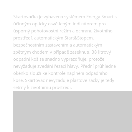
Skartovačka je vybavena systémem Energy Smart s
účinným opticky osvětleným indikátorem pro
úsporný pohotovostní režim a ochranu životního
prostředí, automatickým Start&Stopem,
bezpečnostním zastavením a automatickým
zpětným chodem v případě zaseknutí. 38 litrový
odpadní koš se snadno vyprazdňuje, protože
nevyžaduje zvedání řezací hlavy. Přední průhledné
okénko slouží ke kontrole naplnění odpadního
koše. Skartovač nevyžaduje plastové sáčky je tedy
šetrný k životnímu prostředí.