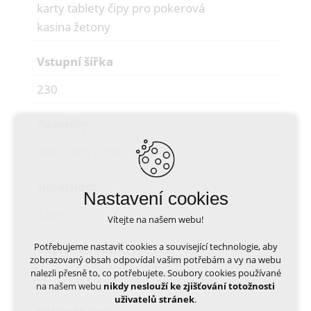
karty tablety čipy pro pokerová
kasina žetony
Vstupní šířka
230
Rozměry
390 x 300 x 590
Hmotnost
Nastavení cookies
12kg
Vítejte na našem webu!
Potřebujeme nastavit cookies a související technologie, aby
Objem koše (litry)
zobrazovaný obsah odpovídal vašim potřebám a vy na webu
nalezli přesně to, co potřebujete. Soubory cookies používané
38
na našem webu
nikdy neslouží ke zjišťování totožnosti
uživatelů stránek
.