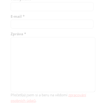
Odmítnout vše
E-mail
*
Zpráva
*
Přečetl(a) jsem si a beru na vědomí
zpracování
osobních údajů
.