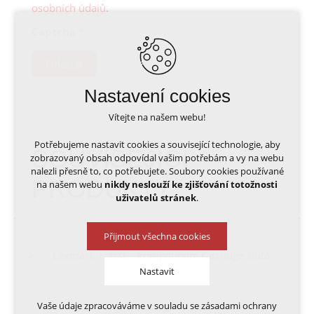
osobních údajů
.
Captcha
*
Odeslat
Nastavení cookies
Vítejte na našem webu!
Potřebujeme nastavit cookies a související technologie, aby
SOUVISEJÍCÍ
zobrazovaný obsah odpovídal vašim potřebám a vy na webu
nalezli přesně to, co potřebujete. Soubory cookies používané
PRODUKTY
na našem webu
nikdy neslouží ke zjišťování totožnosti
uživatelů stránek
.
Přijmout všechna cookies
Nastavit
Vaše údaje zpracováváme v souladu se zásadami ochrany
Technická cookies