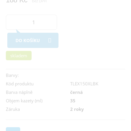
bez DPH
DO KOŠÍKU
skladem
Barvy:
Kód produktu
TLEX150XLBK
Barva náplně
černá
Objem kazety (ml)
35
Záruka
2 roky