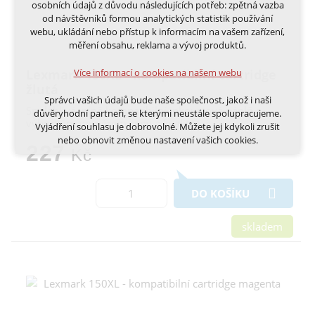
osobních údajů z důvodu následujících potřeb: zpětná vazba
nutná pro provozování webu
od návštěvníků formou analytických statistik používání
udržení kontextu stránek (session): případná
webu, ukládání nebo přístup k informacím na vašem zařízení,
přihlášení, volby jazyka, apod.
měření obsahu, reklama a vývoj produktů.
Volitelná cookies
Více informací o cookies na našem webu
Lexmark 150XL - kompatibilní cartridge
analytická pro anonymizované vyhodnocení
žlutá
návštěvnosti
Správci vašich údajů bude naše společnost, jakož i naši
marketingová cookies (Google, Ecomail, Sklik,
Spolehlivá, plně kompatibilní inkoustová náplň s
důvěryhodní partneři, se kterými neustále spolupracujeme.
Smartsupp, Heureka)
výborným poměrem ceny a kvality
Vyjádření souhlasu je dobrovolné. Můžete jej kdykoli zrušit
nebo obnovit změnou nastavení vašich cookies.
Více informací o cookies na našem webu
227
Kč
Cookies a podobné technologie dělíme na technická: nutná
pro běh webu, bez nichž nelze web používat a volitelná. Do
DO KOŠÍKU
této části spadají analytická a marketingová cookies.
Přijmout všechna cookies
skladem
Odmítnout vše