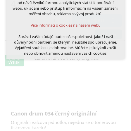
nutná pro provozování webu
4 948
od návštěvníků formou analytických statistik používání
Kč
udržení kontextu stránek (session): případná
webu, ukládání nebo přístup k informacím na vašem zařízení,
přihlášení, volby jazyka, apod.
měření obsahu, reklama a vývoj produktů.
DO KOŠÍKU
Volitelná cookies
Více informací o cookies na našem webu
analytická pro anonymizované vyhodnocení
návštěvnosti
24 hodin
Správci vašich údajů bude naše společnost, jakož i naši
marketingová cookies (Google, Ecomail, Sklik,
důvěryhodní partneři, se kterými neustále spolupracujeme.
Smartsupp, Heureka)
Vyjádření souhlasu je dobrovolné. Můžete jej kdykoli zrušit
nebo obnovit změnou nastavení vašich cookies.
Více informací o cookies na našem webu
0,13 KČ
VÝTISK
Cookies a podobné technologie dělíme na technická: nutná
pro běh webu, bez nichž nelze web používat a volitelná. Do
této části spadají analytická a marketingová cookies.
Přijmout všechna cookies
Odmítnout vše
Canon drum 034 černý originální
Originální válcová jednotka, nejedná se o tonerovou
tiskovovu kazetu!