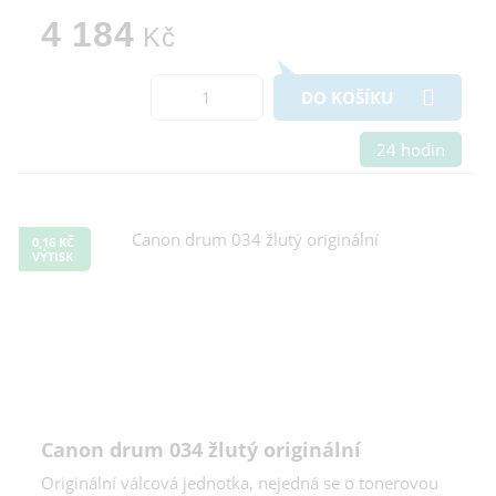
4 184
Kč
DO KOŠÍKU
24 hodin
0,16 KČ
VÝTISK
Canon drum 034 žlutý originální
Originální válcová jednotka, nejedná se o tonerovou