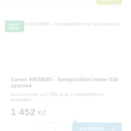
0,20 KČ
VÝTISK
Canon 9453B001 - kompatibilní toner 034
azurová
azurový toner na 7.300 stran v kompatibilním
provedení
1 452
Kč
DO KOŠÍKU