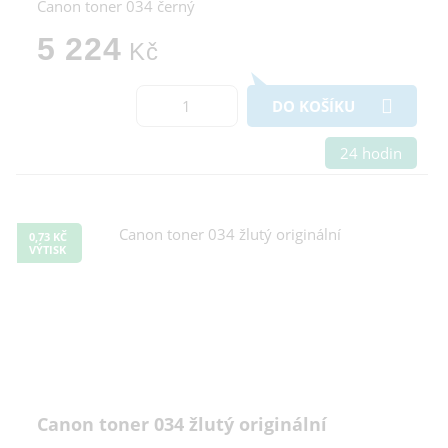
Canon toner 034 černý
5 224
Kč
DO KOŠÍKU
24 hodin
0,73 KČ
VÝTISK
Canon toner 034 žlutý originální