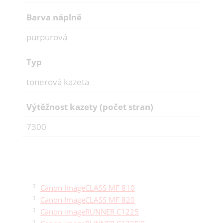
Barva náplně
purpurová
Typ
tonerová kazeta
Výtěžnost kazety (počet stran)
7300
Canon ImageCLASS MF 810
Canon ImageCLASS MF 820
Canon imageRUNNER C1225