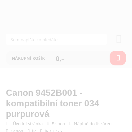
0,–
NÁKUPNÍ KOŠÍK
Canon 9452B001 -
kompatibilní toner 034
purpurová
Úvodní stránka
E-shop
Náplně do tiskáren
Canon
iR
iR C1225