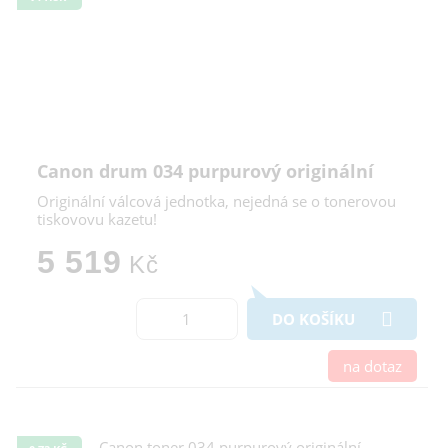
Canon drum 034 purpurový originální
Originální válcová jednotka, nejedná se o tonerovou
tiskovovu kazetu!
5 519
Kč
DO KOŠÍKU
na dotaz