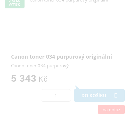
0,73 KČ
VÝTISK
Canon toner 034 purpurový originální
Canon toner 034 purpurový
5 343
Kč
DO KOŠÍKU
na dotaz