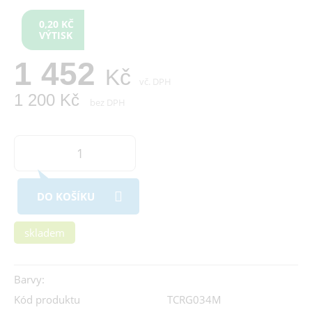
0,20 KČ
VÝTISK
1 452
Kč
vč. DPH
1 200 Kč
bez DPH
DO KOŠÍKU
skladem
Barvy:
Kód produktu
TCRG034M