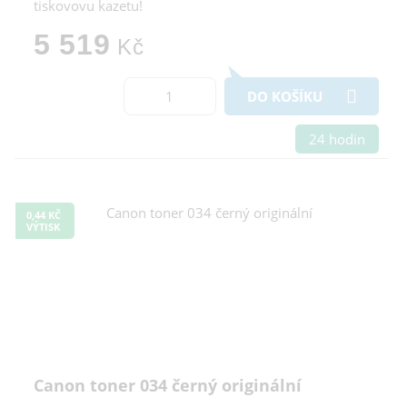
tiskovovu kazetu!
5 519
Kč
DO KOŠÍKU
24 hodin
0,44 KČ
VÝTISK
Canon toner 034 černý originální