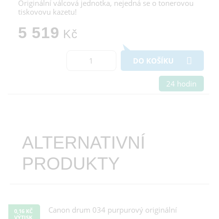
Originální válcová jednotka, nejedná se o tonerovou
tiskovovu kazetu!
5 519
Kč
DO KOŠÍKU
24 hodin
ALTERNATIVNÍ
PRODUKTY
0,16 KČ
VÝTISK