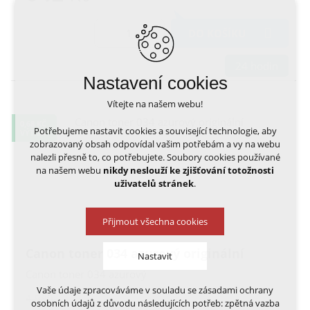
DO KOŠÍKU
24 hodin
Nastavení cookies
Vítejte na našem webu!
0,68 KČ
Potřebujeme nastavit cookies a související technologie, aby
VÝTISK
zobrazovaný obsah odpovídal vašim potřebám a vy na webu
nalezli přesně to, co potřebujete. Soubory cookies používané
na našem webu
nikdy neslouží ke zjišťování totožnosti
uživatelů stránek
.
Přijmout všechna cookies
Canon toner 034 azurový originální
Nastavit
Canon toner 034 azurový
Vaše údaje zpracováváme v souladu se zásadami ochrany
Technická cookies
4 980,-
osobních údajů z důvodu následujících potřeb: zpětná vazba