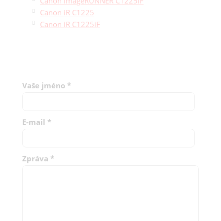
Canon imageRUNNER C1225iF
Canon iR C1225
Canon iR C1225iF
Vaše jméno
*
E-mail
*
Zpráva
*