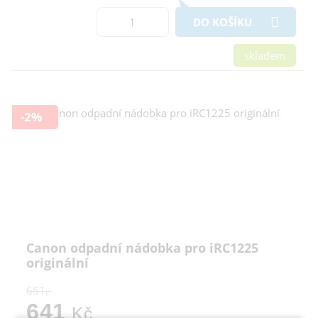
DO KOŠÍKU
skladem
-2%
Canon odpadní nádobka pro iRC1225
originální
651,-
641
Kč