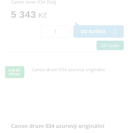
Canon toner 034 žlutý
5 343
Kč
DO KOŠÍKU
24 hodin
0,16 KČ
VÝTISK
Canon drum 034 azurový originální