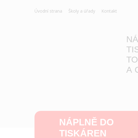
Úvodní strana
Školy a úřady
Kontakt
NÁ
TI
TO
A 
NÁPLNĚ DO
TISKÁREN