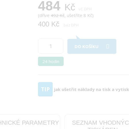
484
Kč
vč. DPH
(dříve
492 Kč
, ušetříte 8 Kč)
400 Kč
bez DPH
DO KOŠÍKU
24 hodin
TIP
jak ušetřit náklady na tisk a vytis
HNICKÉ PARAMETRY
SEZNAM VHODNÝ