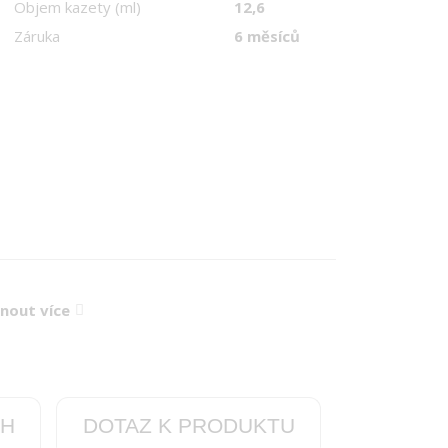
Objem kazety (ml)
12,6
Záruka
6 měsíců
knout více
CH
DOTAZ K PRODUKTU