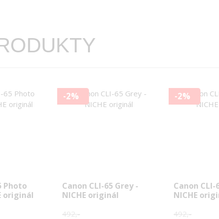
PRODUKTY
-2%
-2%
5 Photo
Canon CLI-65 Grey -
Canon CLI-6
 originál
NICHE originál
NICHE origi
492,-
492,-