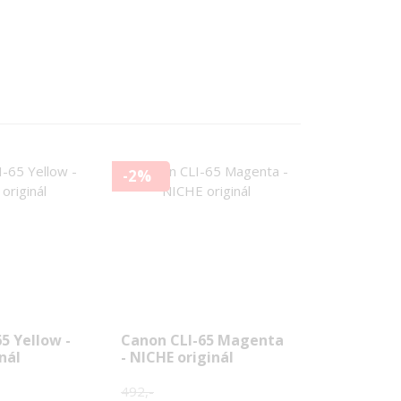
-2%
5 Yellow -
Canon CLI-65 Magenta
nál
- NICHE originál
492,-