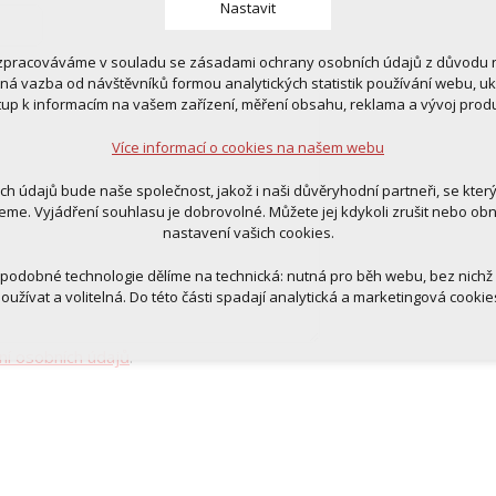
Nastavit
zpracováváme v souladu se zásadami ochrany osobních údajů z důvodu n
 cookies
tná vazba od návštěvníků formou analytických statistik používání webu, u
 pro provozování webu
tup k informacím na vašem zařízení, měření obsahu, reklama a vývoj prod
ní kontextu stránek (session): případná přihlášení, volby jazyka, apod.
Více informací o cookies na našem webu
cookies
tická pro anonymizované vyhodnocení návštěvnosti
ich údajů bude naše společnost, jakož i naši důvěryhodní partneři, se kter
tingová cookies (Google, Ecomail, Sklik, Smartsupp, Heureka)
eme. Vyjádření souhlasu je dobrovolné. Můžete jej kdykoli zrušit nebo ob
nastavení vašich cookies.
Více informací o cookies na našem webu
 podobné technologie dělíme na technická: nutná pro běh webu, bez nichž
oužívat a volitelná. Do této části spadají analytická a marketingová cookie
Přijmout všechna cookies
ní osobních údajů
.
Odmítnout vše