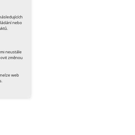
ásledujících
kládání nebo
uktů.
ými neustále
novit změnou
 nelze web
s.