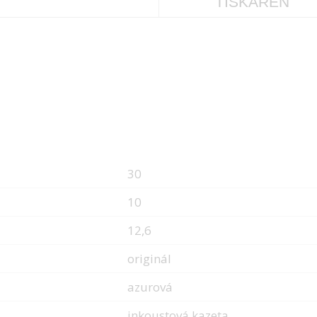
TISKÁREN
30
10
12,6
originál
azurová
inkoustová kazeta