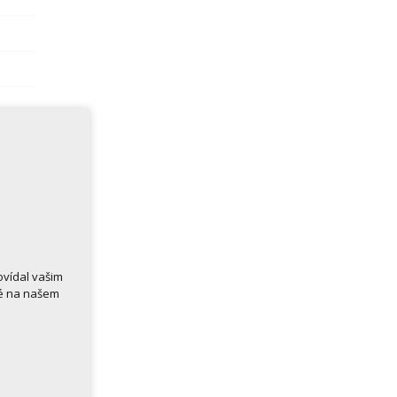
ovídal vašim
né na našem