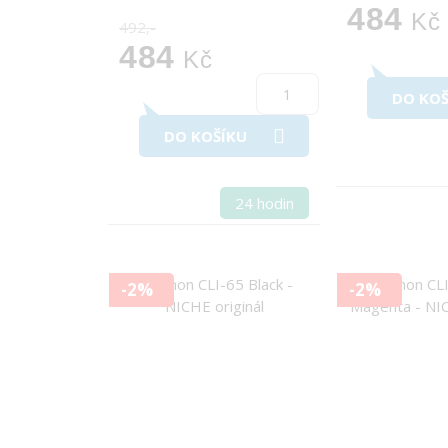
484
Kč
492,-
484
Kč
DO KOŠ
DO KOŠÍKU
24 hodin
-2%
-2%