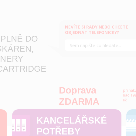
NEVÍTE SI RADY NEBO CHCETE
OBJEDNAT TELEFONICKY?
PLNĚ DO
SKÁREN,
NERY
CARTRIDGE
Doprava
při nák
nad 199
ZDARMA
Kč
KANCELÁŘSKÉ
POTŘEBY