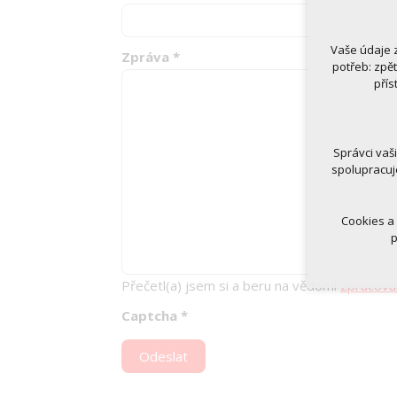
Vaše údaje 
Zpráva
*
Technická
potřeb: zpě
nutná
přís
udrže
Volitelná 
analy
Správci vaš
marke
spolupracuj
Cookies a
p
Přečetl(a) jsem si a beru na vědomí
zpracová
Captcha
*
Odeslat