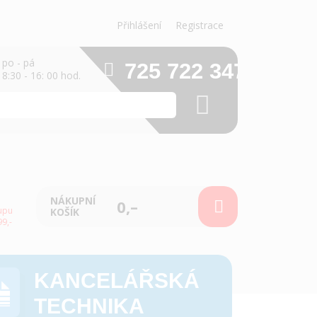
Přihlášení
Registrace
po - pá
725 722 347
8:30 - 16: 00 hod.
NÁKUPNÍ
0,–
upu
KOŠÍK
9,-
KANCELÁŘSKÁ
TECHNIKA