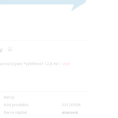
l
urová (cyan) *výtěžnost 12,6 ml
více
Barvy:
Kód produktu
35120506
Barva náplně
azurová