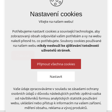
Nastavení cookies
Vítejte na našem webu!
Přečetl(a) jsem si a beru na vědomí
zpracování
Potřebujeme nastavit cookies a související technologie, aby
osobních údajů
.
zobrazovaný obsah odpovídal vašim potřebám a vy na webu
nalezli přesně to, co potřebujete. Soubory cookies používané
Captcha
*
na našem webu
nikdy neslouží ke zjišťování totožnosti
uživatelů stránek
.
Odeslat
Přijmout všechna cookies
Nastavit
Vaše údaje zpracováváme v souladu se zásadami ochrany
Technická cookies
osobních údajů z důvodu následujících potřeb: zpětná vazba
nutná pro provozování webu
od návštěvníků formou analytických statistik používání
udržení kontextu stránek (session): případná
webu, ukládání nebo přístup k informacím na vašem zařízení,
přihlášení, volby jazyka, apod.
měření obsahu, reklama a vývoj produktů.