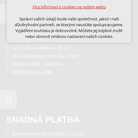
Volitelná cookies
Více informací o cookies na našem webu
analytická pro anonymizované vyhodnocení
návštěvnosti
Správci vašich údajů bude naše společnost, jakož i naši
marketingová cookies (Google, Ecomail, Sklik,
důvěryhodní partneři, se kterými neustále spolupracujeme.
Smartsupp, Heureka)
Vyjádření souhlasu je dobrovolné. Můžete jej kdykoli zrušit
RYCHLÁ DOPRAVA
nebo obnovit změnou nastavení vašich cookies.
Více informací o cookies na našem webu
GLS balík na adresu - 99,-Kč
Cookies a podobné technologie dělíme na technická: nutná
pro běh webu, bez nichž nelze web používat a volitelná. Do
GLS balík do parcelshopu - 59Kč
této části spadají analytická a marketingová cookies.
Přijmout všechna cookies
Osobní odběr - ZDARMA
DOPRAVA A PLATBA
Odmítnout vše
SNADNÁ PLATBA
Bankovní převod 103900212 / 2250