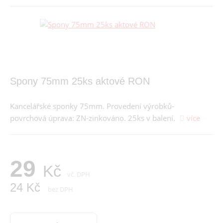
Spony 75mm 25ks aktové RON
Kancelářské sponky 75mm. Provedení výrobků-
povrchová úprava: ZN-zinkováno. 25ks v balení.
více
29
Kč
vč. DPH
24 Kč
bez DPH