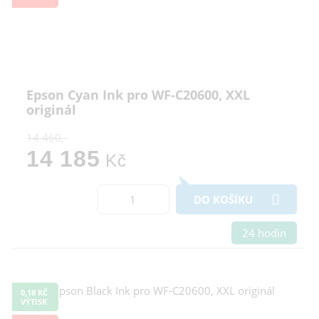
Epson Cyan Ink pro WF-C20600, XXL
originál
14 460,-
14 185
Kč
DO KOŠÍKU
24 hodin
0,18 KČ
VÝTISK