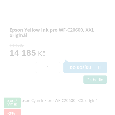
pro běh webu, bez nichž nelze web používat a volitelná. Do
této části spadají analytická a marketingová cookies.
Přijmout všechna cookies
Odmítnout vše
Epson Yellow Ink pro WF-C20600, XXL
originál
14 460,-
14 185
Kč
DO KOŠÍKU
24 hodin
0,28 KČ
VÝTISK
-2%