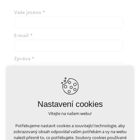
Vaše jméno
*
E-mail
*
Zpráva
*
Nastavení cookies
Vítejte na našem webu!
Potřebujeme nastavit cookies a související technologie, aby
zobrazovaný obsah odpovídal vašim potřebám a vy na webu
nalezli přesně to, co potřebujete. Soubory cookies používané
Přečetl(a) jsem si a beru na vědomí
zpracování