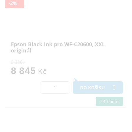
-2%
Epson Black Ink pro WF-C20600, XXL
originál
9 016,-
8 845
Kč
DO KOŠÍKU
24 hodin