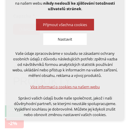
na našem webu
nikdy neslouží ke zjišťování totožnosti
osobních údajů
.
uživatelů stránek
.
Captcha
*
Přijmout všechna cookies
Odeslat
Nastavit
Vaše údaje zpracováváme v souladu se zásadami ochrany
Technická cookies
osobních údajů z důvodu následujících potřeb: zpětná vazba
nutná pro provozování webu
od návštěvníků formou analytických statistik používání
SOUVISEJÍCÍ
udržení kontextu stránek (session): případná
webu, ukládání nebo přístup k informacím na vašem zařízení,
přihlášení, volby jazyka, apod.
měření obsahu, reklama a vývoj produktů.
PRODUKTY
Volitelná cookies
Více informací o cookies na našem webu
analytická pro anonymizované vyhodnocení
návštěvnosti
Správci vašich údajů bude naše společnost, jakož i naši
marketingová cookies (Google, Ecomail, Sklik,
důvěryhodní partneři, se kterými neustále spolupracujeme.
Smartsupp, Heureka)
Vyjádření souhlasu je dobrovolné. Můžete jej kdykoli zrušit
0,28 KČ
VÝTISK
nebo obnovit změnou nastavení vašich cookies.
Více informací o cookies na našem webu
-2%
Cookies a podobné technologie dělíme na technická: nutná