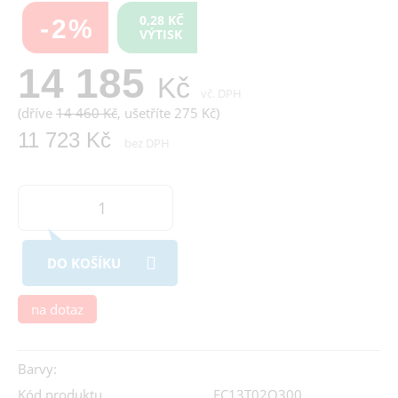
0,28 KČ
-2%
VÝTISK
14 185
Kč
vč. DPH
(dříve
14 460 Kč
, ušetříte 275 Kč)
11 723 Kč
bez DPH
DO KOŠÍKU
na dotaz
Barvy:
Kód produktu
EC13T02Q300