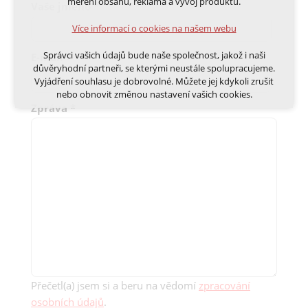
měření obsahu, reklama a vývoj produktů.
Vaše jméno
*
Volitelná cookies
Více informací o cookies na našem webu
analytická pro anonymizované vyhodnocení
návštěvnosti
Správci vašich údajů bude naše společnost, jakož i naši
E-mail
*
marketingová cookies (Google, Ecomail, Sklik,
důvěryhodní partneři, se kterými neustále spolupracujeme.
Smartsupp, Heureka)
Vyjádření souhlasu je dobrovolné. Můžete jej kdykoli zrušit
nebo obnovit změnou nastavení vašich cookies.
Více informací o cookies na našem webu
Zpráva
*
Cookies a podobné technologie dělíme na technická: nutná
pro běh webu, bez nichž nelze web používat a volitelná. Do
této části spadají analytická a marketingová cookies.
Přijmout všechna cookies
Odmítnout vše
Přečetl(a) jsem si a beru na vědomí
zpracování
osobních údajů
.