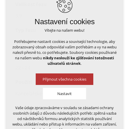
Velikost řezu
3,9
Nastavení cookies
Typ řezu
Vítejte na našem webu!
Proužek
Potřebujeme nastavit cookies a související technologie, aby
zobrazovaný obsah odpovídal vašim potřebám a vy na webu
nalezli přesně to, co potřebujete. Soubory cookies používané
Kapacita řezu (listů A4 80g/m2)
na našem webu
nikdy neslouží ke zjišťování totožnosti
uživatelů stránek
.
22 - 24
Přijmout všechna cookies
Použití
Kancelářské
Nastavit
Vaše údaje zpracováváme v souladu se zásadami ochrany
Technická cookies
osobních údajů z důvodu následujících potřeb: zpětná vazba
nutná pro provozování webu
od návštěvníků formou analytických statistik používání
udržení kontextu stránek (session): případná
webu, ukládání nebo přístup k informacím na vašem zařízení,
přihlášení, volby jazyka, apod.