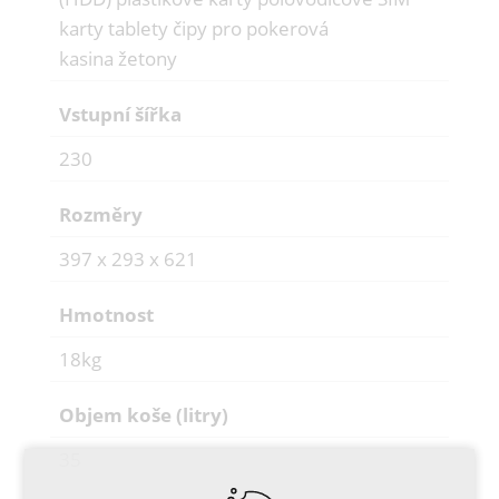
karty tablety čipy pro pokerová
kasina žetony
Vstupní šířka
230
Rozměry
397 x 293 x 621
Hmotnost
18kg
Objem koše (litry)
35