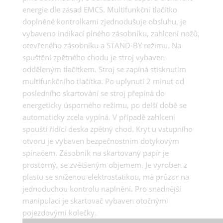
energie dle zásad EMCS. Multifunkční tlačítko
doplněné kontrolkami zjednodušuje obsluhu, je
vybaveno indikací plného zásobníku, zahlcení nožů,
otevřeného zásobníku a STAND-BY režimu. Na
spuštění zpětného chodu je stroj vybaven
odděleným tlačítkem. Stroj se zapíná stisknutím
multifunkčního tlačítka. Po uplynutí 2 minut od
posledního skartování se stroj přepíná do
energeticky úsporného režimu, po delší době se
automaticky zcela vypíná. V případě zahlcení
spouští řídící deska zpětný chod. Kryt u vstupního
otvoru je vybaven bezpečnostním dotykovým
spínačem. Zásobník na skartovaný papír je
prostorný, se zvětšeným objemem. Je vyroben z
plastu se sníženou elektrostatikou, má průzor na
jednoduchou kontrolu naplnění. Pro snadnější
manipulaci je skartovač vybaven otočnými
pojezdovými kolečky.