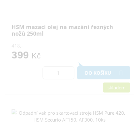
HSM mazací olej na mazání řezných
nožů 250ml
418,-
399
Kč
DO KOŠÍKU
skladem