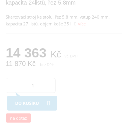
kapacita 24listů, řez 5,8mm
Skartovací stroj ke stolu, řez 5,8 mm, vstup 240 mm,
kapacita 27 listů, objem koše 35 l.
více
14 363
Kč
vč. DPH
11 870 Kč
bez DPH
DO KOŠÍKU
na dotaz