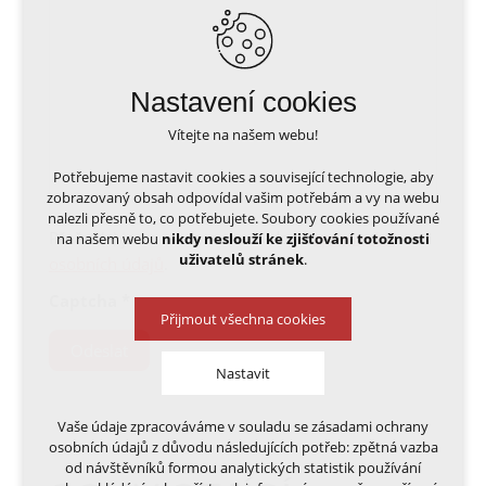
Nastavení cookies
Vítejte na našem webu!
Potřebujeme nastavit cookies a související technologie, aby
zobrazovaný obsah odpovídal vašim potřebám a vy na webu
nalezli přesně to, co potřebujete. Soubory cookies používané
Přečetl(a) jsem si a beru na vědomí
zpracování
na našem webu
nikdy neslouží ke zjišťování totožnosti
uživatelů stránek
.
osobních údajů
.
Captcha
*
Přijmout všechna cookies
Odeslat
Nastavit
Vaše údaje zpracováváme v souladu se zásadami ochrany
Technická cookies
osobních údajů z důvodu následujících potřeb: zpětná vazba
nutná pro provozování webu
od návštěvníků formou analytických statistik používání
udržení kontextu stránek (session): případná