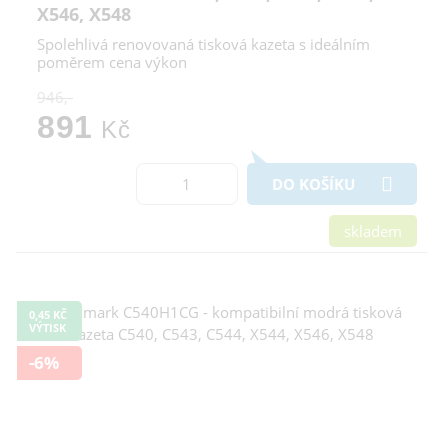
X546, X548
Spolehlivá renovovaná tisková kazeta s ideálním
poměrem cena výkon
946,-
891
Kč
DO KOŠÍKU
skladem
0,45 KČ
VÝTISK
-6%