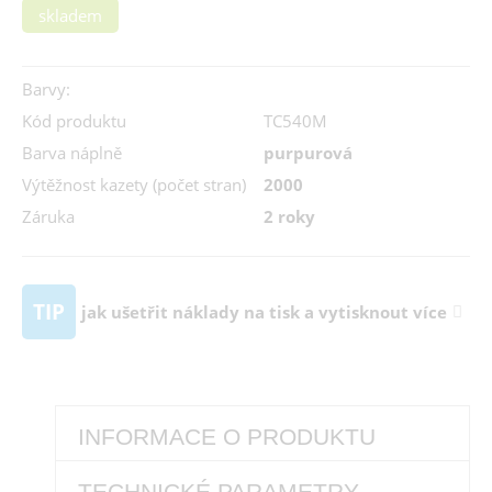
skladem
Barvy:
Kód produktu
TC540M
Barva náplně
purpurová
Výtěžnost kazety (počet stran)
2000
Záruka
2 roky
TIP
jak ušetřit náklady na tisk a vytisknout více
INFORMACE O PRODUKTU
TECHNICKÉ PARAMETRY