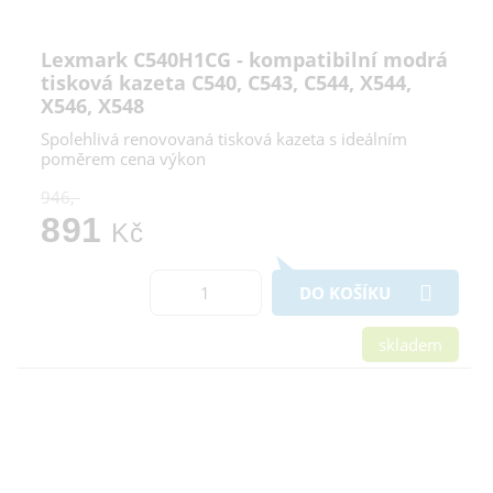
Lexmark C540H1CG - kompatibilní modrá
tisková kazeta C540, C543, C544, X544,
X546, X548
Spolehlivá renovovaná tisková kazeta s ideálním
poměrem cena výkon
946,-
891
Kč
DO KOŠÍKU
skladem