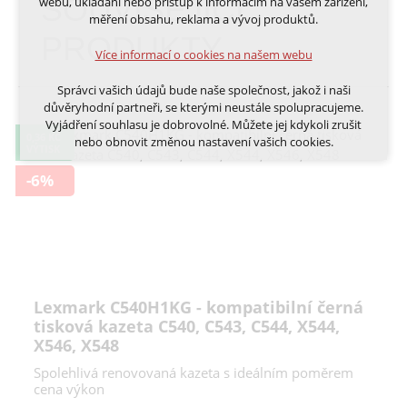
SOUVISEJÍCÍ
webu, ukládání nebo přístup k informacím na vašem zařízení,
přihlášení, volby jazyka, apod.
měření obsahu, reklama a vývoj produktů.
PRODUKTY
Volitelná cookies
Více informací o cookies na našem webu
analytická pro anonymizované vyhodnocení
návštěvnosti
Správci vašich údajů bude naše společnost, jakož i naši
marketingová cookies (Google, Ecomail, Sklik,
důvěryhodní partneři, se kterými neustále spolupracujeme.
Smartsupp, Heureka)
Vyjádření souhlasu je dobrovolné. Můžete jej kdykoli zrušit
0,36 KČ
nebo obnovit změnou nastavení vašich cookies.
VÝTISK
Více informací o cookies na našem webu
Cookies a podobné technologie dělíme na technická: nutná
-6%
pro běh webu, bez nichž nelze web používat a volitelná. Do
této části spadají analytická a marketingová cookies.
Přijmout všechna cookies
Odmítnout vše
Lexmark C540H1KG - kompatibilní černá
tisková kazeta C540, C543, C544, X544,
X546, X548
Spolehlivá renovovaná kazeta s ideálním poměrem
cena výkon