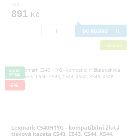
946,-
891
Kč
DO KOŠÍKU
skladem
0,45 KČ
VÝTISK
-6%
Lexmark C540H1YG - kompatibilní žlutá
tisková kazeta C540, C543, C544, X544,