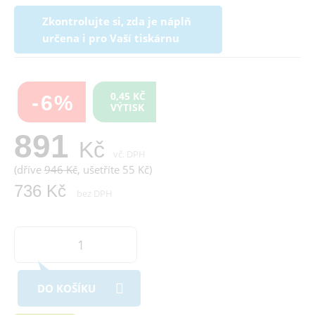
Zkontrolujte si, zda je náplň
určena i pro Vaší tiskárnu
0,45 KČ
-6%
VÝTISK
891
Kč
vč. DPH
(dříve
946 Kč
, ušetříte 55 Kč)
736 Kč
bez DPH
DO KOŠÍKU