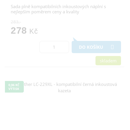
Sada plně kompatibilních inkoustových náplní s
nejlepším poměrem ceny a kvality
283,-
278
Kč
DO KOŠÍKU
skladem
0,06 KČ
VÝTISK