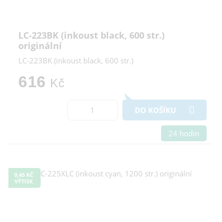
LC-223BK (inkoust black, 600 str.)
originální
LC-223BK (inkoust black, 600 str.)
616
Kč
DO KOŠÍKU
24 hodin
0,45 KČ
VÝTISK