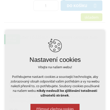
DO KOŠÍKU
skladem
0,07 KČ
VÝTISK
Nastavení cookies
Vítejte na našem webu!
Potřebujeme nastavit cookies a související technologie, aby
zobrazovaný obsah odpovídal vašim potřebám a vy na webu
Brother LC-225XLY - kompatibilní
nalezli přesně to, co potřebujete. Soubory cookies používané
cartridge žlutá
na našem webu
nikdy neslouží ke zjišťování totožnosti
uživatelů stránek
.
Spolehlivá, plně kompatibilní inkoustová náplň s
výborným poměrem ceny a kvality
Přijmout všechna cookies