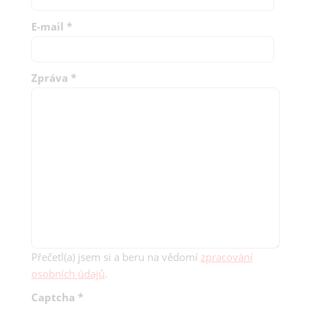
E-mail
*
Zpráva
*
Přečetl(a) jsem si a beru na vědomí
zpracování
osobních údajů
.
Captcha
*