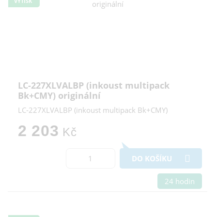
VÝTISK
LC-227XLVALBP (inkoust multipack
Bk+CMY) originální
LC-227XLVALBP (inkoust multipack Bk+CMY)
2 203
Kč
DO KOŠÍKU
24 hodin