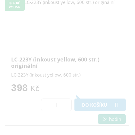
0,66 KČ
VÝTISK
LC-223Y (inkoust yellow, 600 str.)
originální
LC-223Y (inkoust yellow, 600 str.)
398
Kč
DO KOŠÍKU
24 hodin