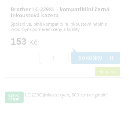
Brother LC-229XL - kompatibilní černá
inkoustová kazeta
Spolehlivá, plně kompatibilní inkoustová náplň s
výborným poměrem ceny a kvality
153
Kč
DO KOŠÍKU
skladem
0,66 KČ
VÝTISK