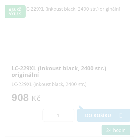
0,38 KČ
VÝTISK
LC-229XL (inkoust black, 2400 str.)
originální
LC-229XL (inkoust black, 2400 str.)
908
Kč
DO KOŠÍKU
24 hodin