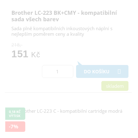
Brother LC-223 BK+CMY - kompatibilní
sada všech barev
Sada plně kompatibilních inkoustových náplní s
nejlepším poměrem ceny a kvality
218,-
151
Kč
DO KOŠÍKU
skladem
0,18 KČ
VÝTISK
-7%