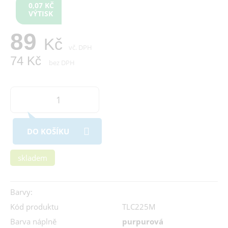
0,07 KČ
VÝTISK
89
Kč
vč. DPH
74 Kč
bez DPH
DO KOŠÍKU
skladem
Barvy:
Kód produktu
TLC225M
Barva náplně
purpurová