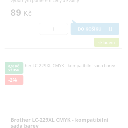
výborným poměrem ceny a kvality
89
Kč
DO KOŠÍKU
skladem
0,05 KČ
VÝTISK
-2%
Brother LC-229XL CMYK - kompatibilní
sada barev