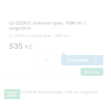
LC-225XLC (inkoust cyan, 1200 str.)
originální
LC-225XLC (inkoust cyan, 1200 str.)
535
Kč
DO KOŠÍKU
24 hodin
0,69 KČ
VÝTISK