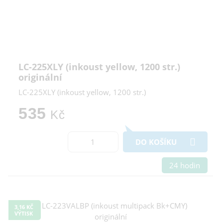
LC-225XLY (inkoust yellow, 1200 str.)
originální
LC-225XLY (inkoust yellow, 1200 str.)
535
Kč
DO KOŠÍKU
24 hodin
3,16 KČ
VÝTISK