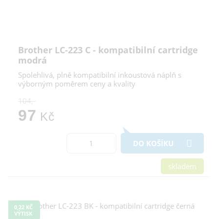
Brother LC-223 C - kompatibilní cartridge
modrá
Spolehlivá, plně kompatibilní inkoustová náplň s
výborným poměrem ceny a kvality
104,-
97
Kč
DO KOŠÍKU
skladem
0,22 KČ
VÝTISK