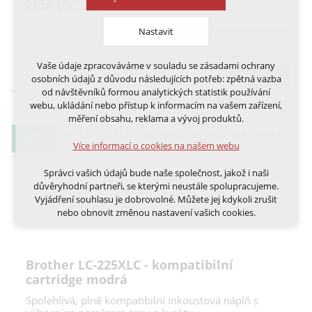
89
Kč
Nastavit
DO KOŠÍKU
Vaše údaje zpracováváme v souladu se zásadami ochrany
Technická cookies
skladem
osobních údajů z důvodu následujících potřeb: zpětná vazba
nutná pro provozování webu
od návštěvníků formou analytických statistik používání
udržení kontextu stránek (session): případná
webu, ukládání nebo přístup k informacím na vašem zařízení,
přihlášení, volby jazyka, apod.
měření obsahu, reklama a vývoj produktů.
0,07 KČ
Volitelná cookies
VÝTISK
Více informací o cookies na našem webu
analytická pro anonymizované vyhodnocení
návštěvnosti
Správci vašich údajů bude naše společnost, jakož i naši
marketingová cookies (Google, Ecomail, Sklik,
důvěryhodní partneři, se kterými neustále spolupracujeme.
Smartsupp, Heureka)
Vyjádření souhlasu je dobrovolné. Můžete jej kdykoli zrušit
nebo obnovit změnou nastavení vašich cookies.
Více informací o cookies na našem webu
Cookies a podobné technologie dělíme na technická: nutná
pro běh webu, bez nichž nelze web používat a volitelná. Do
Brother LC-225XLC - kompatibilní
této části spadají analytická a marketingová cookies.
Přijmout všechna cookies
cartridge modrá
Spolehlivá, plně kompatibilní inkoustová náplň s
Odmítnout vše