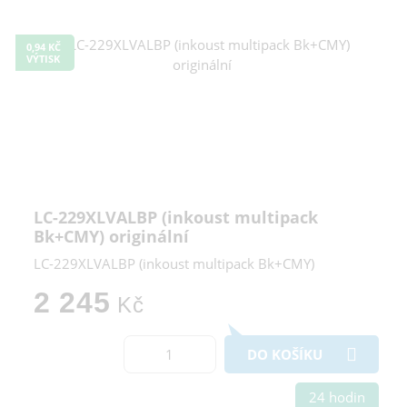
0,94 KČ
VÝTISK
LC-229XLVALBP (inkoust multipack
Bk+CMY) originální
LC-229XLVALBP (inkoust multipack Bk+CMY)
2 245
Kč
DO KOŠÍKU
24 hodin