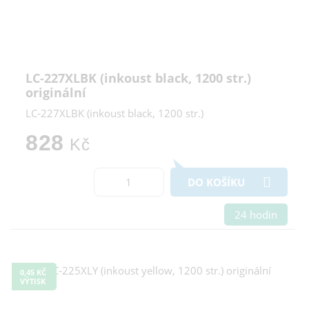
LC-227XLBK (inkoust black, 1200 str.)
originální
LC-227XLBK (inkoust black, 1200 str.)
828
Kč
DO KOŠÍKU
24 hodin
0,45 KČ
VÝTISK