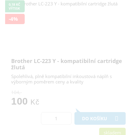
0,18 KČ
VÝTISK
-4%
Brother LC-223 Y - kompatibilní cartridge
žlutá
Spolehlivá, plně kompatibilní inkoustová náplň s
výborným poměrem ceny a kvality
104,-
100
Kč
DO KOŠÍKU
skladem