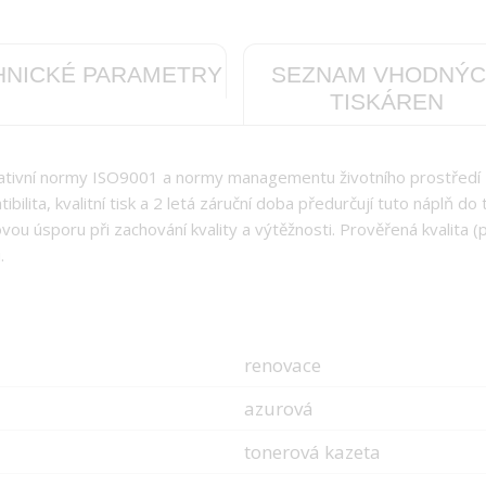
HNICKÉ PARAMETRY
SEZNAM VHODNÝ
TISKÁREN
tativní normy ISO9001 a normy managementu životního prostředí
ilita, kvalitní tisk a 2 letá záruční doba předurčují tuto náplň do 
ou úsporu při zachování kvality a výtěžnosti. Prověřená kvalita (
.
renovace
azurová
tonerová kazeta