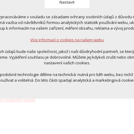
Nastavit
zpracováváme v souladu se zásadami ochrany osobních údajů z důvodu n
 cookies
tná vazba od návštěvníků formou analytických statistik používání webu, u
 pro provozování webu
tup k informacím na vašem zařízení, měření obsahu, reklama a vývoj prod
ní kontextu stránek (session): případná přihlášení, volby jazyka, apod.
Více informací o cookies na našem webu
cookies
tická pro anonymizované vyhodnocení návštěvnosti
ich údajů bude naše společnost, jakož i naši důvěryhodní partneři, se kter
tingová cookies (Google, Ecomail, Sklik, Smartsupp, Heureka)
eme. Vyjádření souhlasu je dobrovolné. Můžete jej kdykoli zrušit nebo ob
nastavení vašich cookies.
Více informací o cookies na našem webu
 podobné technologie dělíme na technická: nutná pro běh webu, bez nichž
oužívat a volitelná. Do této části spadají analytická a marketingová cookie
Přijmout všechna cookies
ní osobních údajů
.
Odmítnout vše