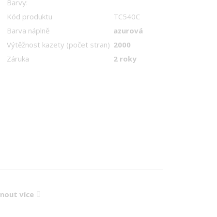
Barvy:
Kód produktu
TC540C
Barva náplně
azurová
Výtěžnost kazety (počet stran)
2000
Záruka
2 roky
knout více