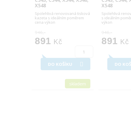
C543, C544, X544, X546,
C543, C544, 
X548
X548
Spolehlivá renovovaná tisková
Spolehlivá reno
kazeta s ideálním poměrem
s ideálním pom
cena výkon
výkon
946,-
946,-
891
891
Kč
Kč
DO KOŠÍKU
DO KOŠ
skladem