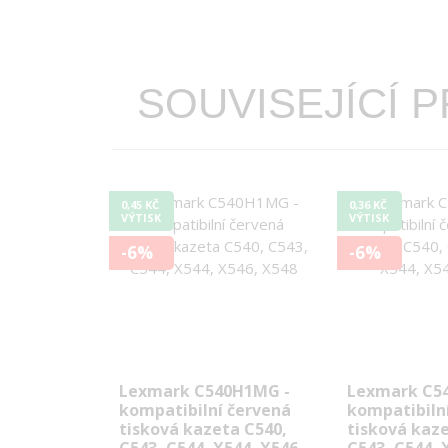
SOUVISEJÍCÍ 
0,45 KČ
0,36 KČ
VÝTISK
VÝTISK
-6%
-6%
Lexmark C540H1MG -
Lexmark C5
kompatibilní červená
kompatibiln
tisková kazeta C540,
tisková kaze