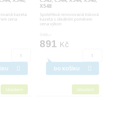
X544, X546,
C543, C544, X544, X546,
X548
vovaná kazeta
Spolehlivá renovovaná tisková
ěrem cena
kazeta s ideálním poměrem
cena výkon
946,-
891
Kč
ÍKU
DO KOŠÍKU
skladem
skladem