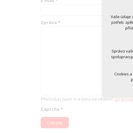
E-mail
*
Vaše údaje 
Technická
Zpráva
*
potřeb: zpě
nutná
přís
udrže
Volitelná 
analy
Správci vaš
marke
spolupracuj
Cookies a
p
Přečetl(a) jsem si a beru na vědomí
zpracová
Captcha
*
Odeslat