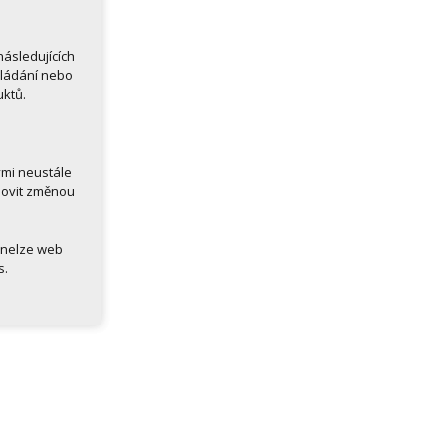
ásledujících
kládání nebo
uktů.
ými neustále
novit změnou
 nelze web
s.