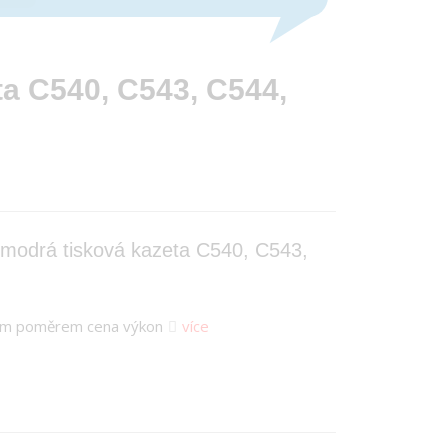
a C540, C543, C544,
modrá tisková kazeta C540, C543,
lním poměrem cena výkon
více