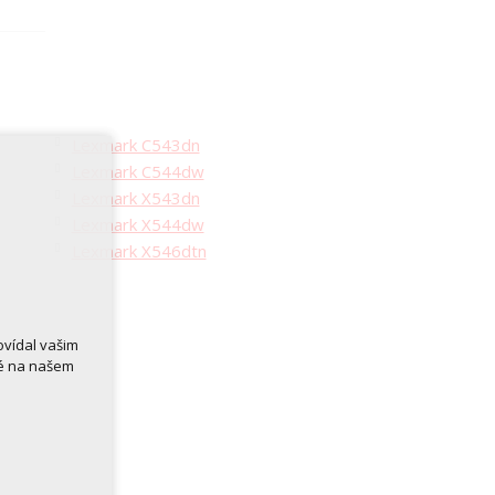
Lexmark C543dn
Lexmark C544dw
Lexmark X543dn
Lexmark X544dw
Lexmark X546dtn
ovídal vašim
né na našem