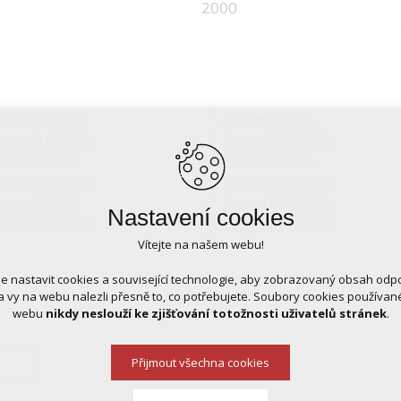
2000
exmark C540n
Lexmark C543
exmark C544dn
Lexmark C544dtn
exmark X540
Lexmark X543
exmark X544dn
Lexmark X544dtn
exmark X546
Lexmark X546dte
Nastavení cookies
exmark X548de
Lexmark X548dte
Vítejte na našem webu!
 nastavit cookies a související technologie, aby zobrazovaný obsah odp
 vy na webu nalezli přesně to, co potřebujete. Soubory cookies používa
webu
nikdy neslouží ke zjišťování totožnosti uživatelů stránek
.
Přijmout všechna cookies