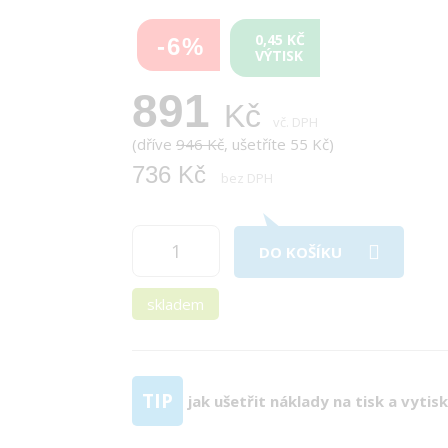
0,45 KČ
-6%
VÝTISK
891
Kč
vč. DPH
(dříve
946 Kč
, ušetříte 55 Kč)
736 Kč
bez DPH
DO KOŠÍKU
skladem
TIP
jak ušetřit náklady na tisk a vytis