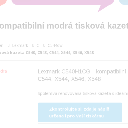
mpatibilní modrá tisková kazet
en
Lexmark
C
C544dw
ová kazeta C540, C543, C544, X544, X546, X548
Lexmark C540H1CG - kompatibilní 
C544, X544, X546, X548
Spolehlivá renovovaná tisková kazeta s ideá
Zkontrolujte si, zda je náplň
určena i pro Vaší tiskárnu