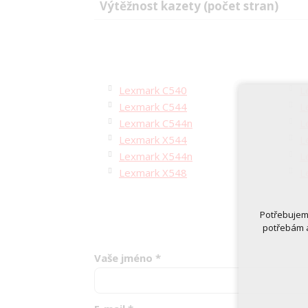
Výtěžnost kazety (počet stran)
Lexmark C540
L
Lexmark C544
L
Lexmark C544n
L
Lexmark X544
L
Lexmark X544n
L
Lexmark X548
L
Potřebujeme
potřebám a
Vaše jméno
*