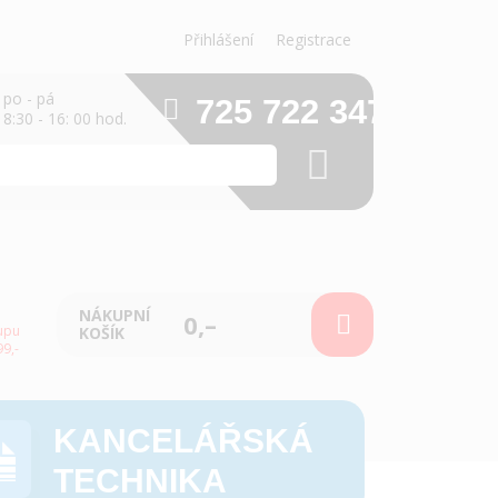
Přihlášení
Registrace
po - pá
725 722 347
8:30 - 16: 00 hod.
NÁKUPNÍ
0,–
upu
KOŠÍK
9,-
KANCELÁŘSKÁ
TECHNIKA