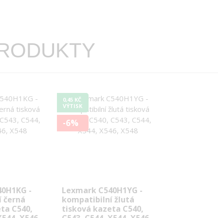
PRODUKTY
0,45 KČ
VÝTISK
-6%
40H1KG -
Lexmark C540H1YG -
í černá
kompatibilní žlutá
ta C540,
tisková kazeta C540,