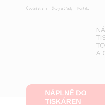
Úvodní strana
Školy a úřady
Kontakt
NÁ
TI
TO
A 
NÁPLNĚ DO
TISKÁREN