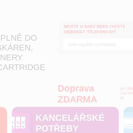
NEVÍTE SI RADY NEBO CHCETE
OBJEDNAT TELEFONICKY?
PLNĚ DO
SKÁREN,
NERY
CARTRIDGE
Doprava
při nák
nad 199
ZDARMA
Kč
KANCELÁŘSKÉ
POTŘEBY